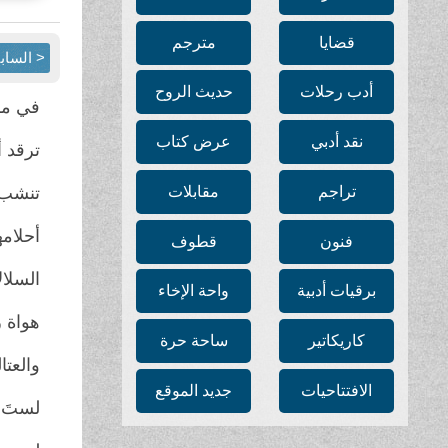
قضايا
مترجم
< الساب
أدب رحلات
حديث الروح
في مك
نقد أدبي
عرض كتاب
ترقد 
تراجم
مقابلات
تنشب 
أحلامه
فنون
قطوف
السلال
برقيات أدبية
واحة الإخاء
هواة 
كاريكاتير
ساحة حرة
والعتا
الافتتاحيات
جديد الموقع
لستَ م