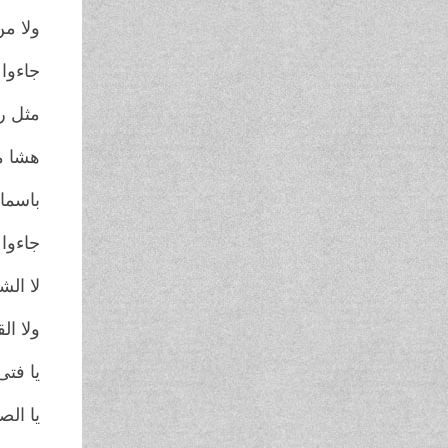
ولا من
جاءوا
مثل ر
هشا م
باسما 
جاءوا 
لا ال
ولا ا
يا فتى
يا الص