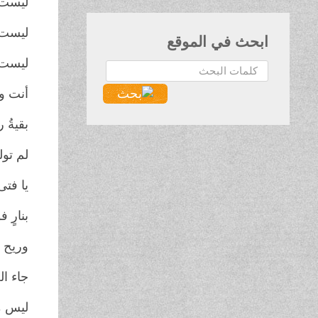
ليست ل
ليست 
ابحث في الموقع
ليست 
البحث...
أنت وا
بقيةُ
لم تول
يا فتى
بنارٍ 
وريح 
جاء ال
ليس م