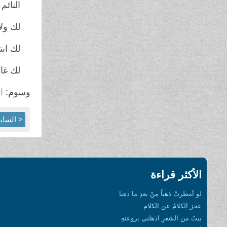
النائم
لك ولا
لك ابت
لك غاب
وسوم:
ال
< الساب
الأكثر قراءة
لو أمطرتْ ذهباً منْ بعدِ ما ذهبا
عجز الكلامُ عن الكلام
بيتٌ من الشعرِ اذهلني بروعتهِ