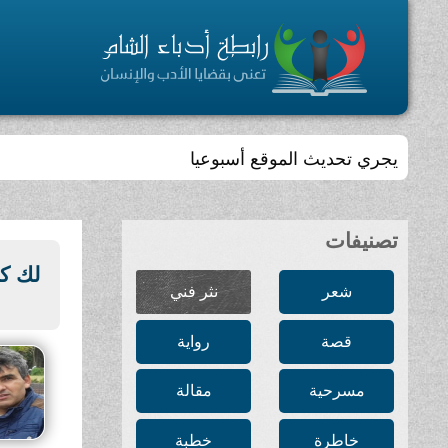
يجري تحديث الموقع أسبوعيا
تصنيفات
لك ك
شعر
نثر فني
قصة
رواية
مسرحية
مقالة
خاطرة
خطبة