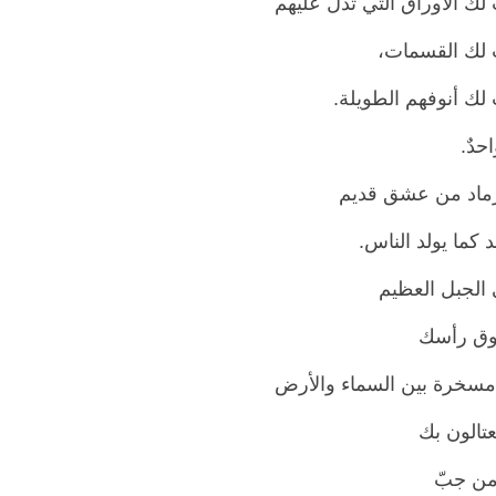
ك الأوراق التي تدلُّ عليهم
لك القسمات،
لك أنوفهم الطويلة.
حدٌ.
 رماد من عشق قديم
د كما يولد الناس.
 الجبل العظيم
فوق رأسك
مسخرة بين السماء والأرض
عتالون بك
ن جبّ