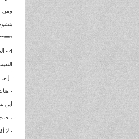
ومن لا
يتشوه 
******
4 - الطريق...
التقيت
- إلى 
- هناك
أين ه
- حيث 
- لا أ