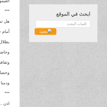
القيم
***
ابحث في الموقع
هل تسم
البحث...
أمام خ
بظلال 
وحاضرن
وثقافت
وحضارت
ودمنا 
***
اذن ...