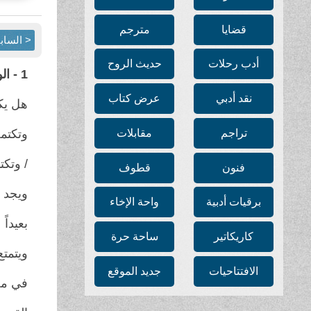
قضايا
مترجم
< الساب
أدب رحلات
حديث الروح
1 - الوطن...
نقد أدبي
عرض كتاب
هل يك
تراجم
مقابلات
وتكتمل
/ وتكت
فنون
قطوف
ويجد ا
برقيات أدبية
واحة الإخاء
بعيداً
كاريكاتير
ساحة حرة
ويتمتع
الافتتاحيات
جديد الموقع
في مج