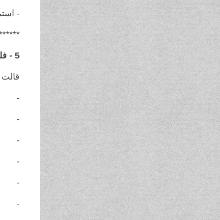
- استم
******
5 - فلسطينية...
قالت 
- كم 
- لكن
- ابت
- الم
- لكن
- أرا