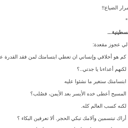
رار الضياع!!
*
لي عجوز مقعدة:
هو أخلاقي وإنساني ان تعطي ابتسامتك لمن فقد القدرة على 
هم أعداءنا يا جدتي..؟
سامتك ستغير ما نشئوا عليه
سيح أعطى خده الأيسر بعد الأيمن، فصُلب؟
ه كسب العالم كله.
ك تبتسمين وآلامك تبكي الحجر. ألا تعرفين البكاء ؟