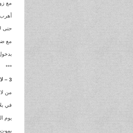
مع زو
أهرب 
حتى لا
مع ضو
بدخول
***
3 – لا مفر
من لا
في بل
يوم ا
يموت 