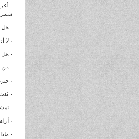
- أعرف
تقصر،
- هل 
- لا أ
- هل ل
- من 
- حيرت
- كنت
- تمش
- أرا
- ماذا