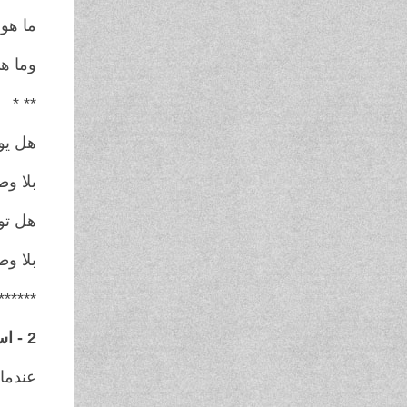
ما هو
وما هي
** *
هل يو
بلا وط
هل تو
بلا وط
******
2 - استراتيجية سياسية..
عندما