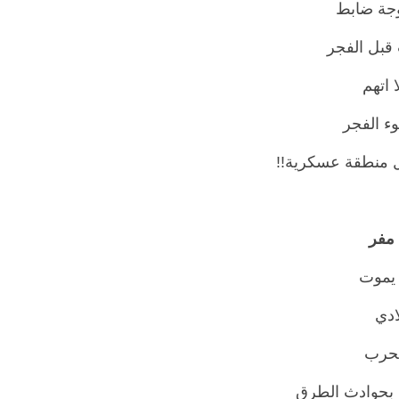
جة ضابط
قبل الفجر
 اتهم
ء الفجر
 منطقة عسكرية!!
 يموت
ادي
لحرب
بحوادث الطرق