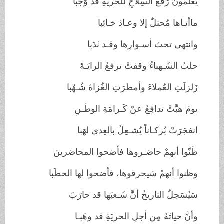
يَعلَمونَ رَفعُ السِلاحِ للحُريَةِ قد وَجبا
ماأتـاها مُحتلٌ إلا وعـادَ خـائِبا
وانتهى تحتَ أسـوارِها وقـد نَدَبا
حلبُ الشَـهباءُ وقفتْ ترفعُ الرايَـةَ
زَلزلَتِ العُملاءَ وأمطرَتِ الغُزاةَ شُـهُبا
يومَ هبَّتْ تدافِعُ عنْ كَـرامَةِ الوطَـنِ
انفجَرَتْ بُركـاناً يُشـعِلُ بالعِدى لهَبا
ظَنّوا أنهمْ حاصَـروها فأضحوا المحاصَرينَ
وظنوا أنهمْ سَيحرقوها، فأضحوا لها الحطَبا
سَيُسَجلُ التاريخُ أنَّ شَـعبَها قد حارَبَ
وأنَّ حياتَهُ مِن أجلِ الحريَةِ قد وهَبـا