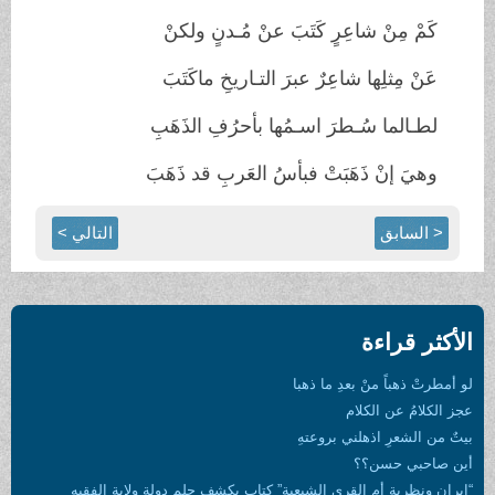
كَمْ مِنْ شاعِرٍ كَتَبَ عنْ مُـدنٍ ولكنْ
عَنْ مِثلِها شاعِرٌ عبرَ التـاريخِ ماكَتَبَ
لطـالما سُـطرَ اسـمُها بأحرُفِ الذَهَبِ
وهيَ إنْ ذَهَبَتْ فبأسُ العَربِ قد ذَهَبَ
< السابق
التالي >
الأكثر قراءة
لو أمطرتْ ذهباً منْ بعدِ ما ذهبا
عجز الكلامُ عن الكلام
بيتٌ من الشعرِ اذهلني بروعتهِ
أين صاحبي حسن؟؟
“إيران ونظرية أم القرى الشيعية” كتاب يكشف حلم دولة ولاية الفقيه