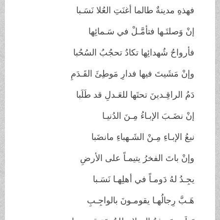
فهذهِ مدينةٌ طالما أغنَتِ العُلا نَسَـبا
إنْ وَصلتَـها فتأمَّـلْ في سَـمائِها
فأرواحُ شُهدائِها تكادُ تحجُبُ السُحُبا
وإنْ مَشَيتَ فيها فدارِ مَوطِئَ القَـدَمِ
دَمُ الراقِـدينَ تحتَها للعَـدلِ قد طَلَبا
إنْ نضَـبَ الإبـاءُ مِـنَ الدُنيـا
نبعُ الإبـاءِ مِـنْ الشَـهباءِ مانضَبا
وإنْ باتَ الفخرُ يتيمـاً على الأرضِ
يجِـدُ لهُ دَومـاً في أهلِهـا نَسَـبا
هَـبَّ رِجالُهـا يقومـونَ بالواجِـبِ