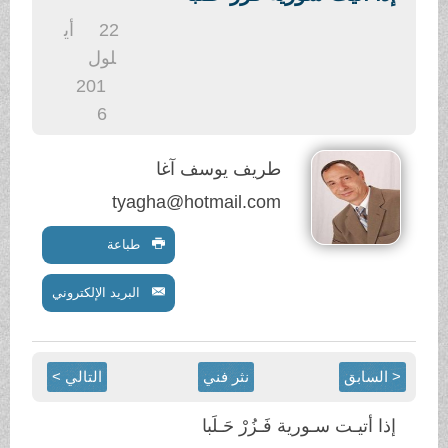
.
22
أي
لول
201
6
طريف يوسف آغا
tyagha@hotmail.com
طباعة
البريد الإلكتروني
< السابق
نثر فني
التالي >
إذا أتيـت سـورية فَـزُرْ حَـلَبا