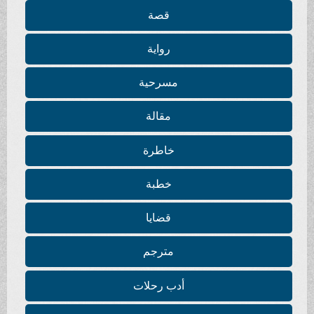
قصة
رواية
مسرحية
مقالة
خاطرة
خطبة
قضايا
مترجم
أدب رحلات