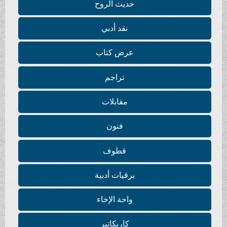
حديث الروح
نقد أدبي
عرض كتاب
تراجم
مقابلات
فنون
قطوف
برقيات أدبية
واحة الإخاء
كاريكاتير