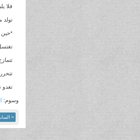
فلا يل
تولد م
*حين 
تغتسل
تتماز
تتحرر
تغدو 
وسوم:
ال
< الساب