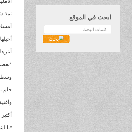
أتأمله
ثمة شر
ابحث في الموقع
أمسك ا
البحث...
أحيلها
أنثرها
*نقطة 
وسطر 
حلم ي
وأغني
أكثير 
*يا ل