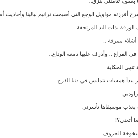
ا بعمق، تتأملني بنزق..
خ أفرزته مواويل الوجع التي أصبحت ترانيم ليالينا وأحاديث أمس
لورقة بذات اليد المرتجفة
 أشلاء ممزقة ..
 في الفراغ .. وأذرف عليها دمعة الوداع..
تنهي الحكاية
يبدأ همسات تتمايس في دنيا الفرح
راودني
ة بعذب موسيقاها تأسرني
ما أتمنى؟!
شيخوخة الحروف