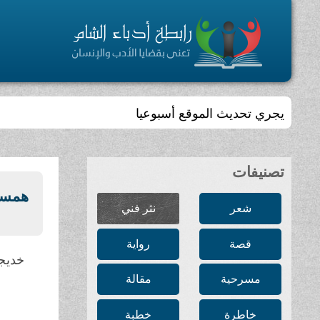
يجري تحديث الموقع أسبوعيا
تصنيفات
همسات
شعر
نثر فني
قصة
رواية
خديجة
مسرحية
مقالة
خاطرة
خطبة