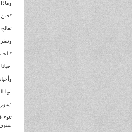
وماذا
*حين 
تعالج 
وتنفرد
*للحلم
أحيانا
وأحيان
أيها ا
*يدور 
تنوء ق
شتوي 