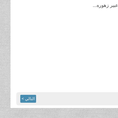
عبير زهوره...
التالي >