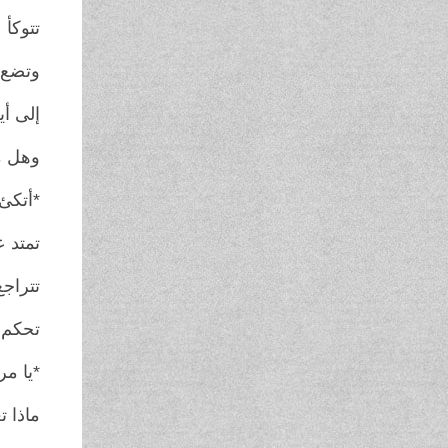
تتوكأ 
وتضع خ
إلى أ
وهل م
*أتكئ
تمتد 
تتراجع
تحكم إ
*يا مر
ماذا 