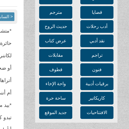
قضايا
مترجم
< الساب
أدب رحلات
حديث الروح
*متشر
نقد أدبي
عرض كتاب
حائرة
تراجم
مقابلات
لكانني
أو ضحي
فنون
قطوف
أتراه
برقيات أدبية
واحة الإخاء
أم أنن
كاريكاتير
ساحة حرة
*بيد 
الافتتاحيات
جديد الموقع
تبدو 