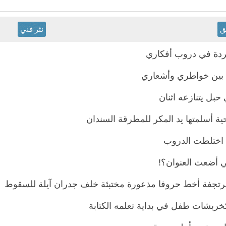
ق
نثر فني
دة في دروب أفكاري
 بين خواطري وأشعاري
 حبل يتنازعه اثنان
ة أسلمتها يد المكر للمطرقة السندان
ا اختلطت الدروب
ي أضعت العنوان؟!
مرتجفة أخط حروفا مذعورة مختبئة خلف جدران آيلة للسقوط
كخربشات طفل في بداية تعلمه الكتابة