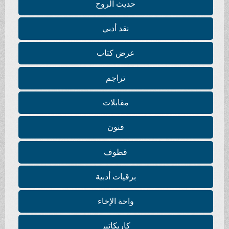
حديث الروح
نقد أدبي
عرض كتاب
تراجم
مقابلات
فنون
قطوف
برقيات أدبية
واحة الإخاء
كاريكاتير