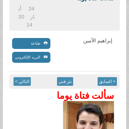
.
24
أي
ار
20
14
إبراهيم الآمين
طباعة
البريد الإلكتروني
< السابق
نثر فني
التالي >
سألت فتاة يوما