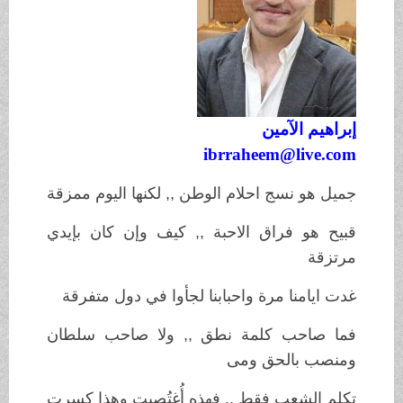
إبراهيم الآمين
ibrraheem@live.com
جميل هو نسج احلام الوطن ,, لكنها اليوم ممزقة
قبيح هو فراق الاحبة ,, كيف وإن كان بإيدي
مرتزقة
غدت ايامنا مرة واحبابنا لجأوا في دول متفرقة
فما صاحب كلمة نطق ,, ولا صاحب سلطان
ومنصب بالحق ومى
تكلم الشعب فقط ,, فهذه أُغتُصبت وهذا كسرت