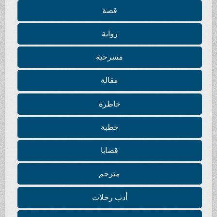
قصة
رواية
مسرحية
مقالة
خاطرة
خطبة
قضايا
مترجم
أدب رحلات