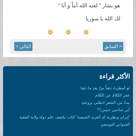
هو بشار " لعنه الله أماً و أبا "
لك الله يا سوريا
< السابق
التالي >
الأكثر قراءة
لو أمطرتْ ذهباً منْ بعدِ ما ذهبا
عجز الكلامُ عن الكلام
بيتٌ من الشعرِ اذهلني بروعتهِ
أين صاحبي حسن؟؟
“إيران ونظرية أم القرى الشيعية” كتاب يكشف حلم دولة ولاية الفقيه
العدواني التوسعي