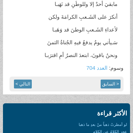
مابقيَ أحدٌ إلا وللوطَنِ قد نَهَبـا
أنكرَ على الشَـعبِ الكرامَةَ ولكن
لأعداءِ الشَـعبِ الوطنَ قد وَهَبـا
سَـيأتي يومٌ يدفعُ فيهِ الجُناةُ الثمنَ
ونحنُ باقونَ، ابتعدَ النصرُ أمِ اقترَبـا
وسوم:
العدد 704
< السابق
التالي >
الأكثر قراءة
لو أمطرتْ ذهباً منْ بعدِ ما ذهبا
عجز الكلامُ عن الكلام