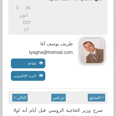
.
26
ك
انون
2
20
17
طريف يوسف آغا
tyagha@hotmail.com
طباعة
البريد الإلكتروني
< السابق
نثر فني
التالي >
صرح وزير الخاجية الروسي قبل أيام أنه لولا