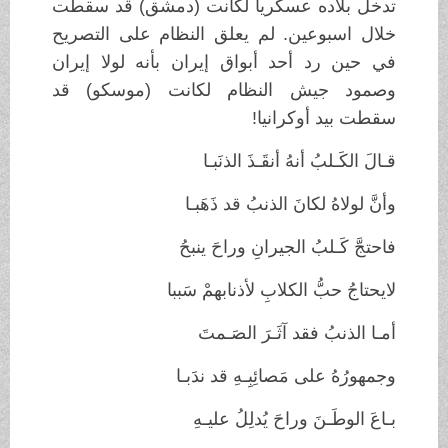
تدخل بلاده عسكريا لكانت (دمشق) قد سقطت
خلال اسبوعين. لم يعلق النظام على التصريح
في حين رد أحد أبواق إيران بأنه لولا إيران
وصمود جيش النظام لكانت (موسكو) قد
سقطت بيد أوكرانيا!
قـالَ الكَـلبُ أنهُ أنقَـذَ الذنَبـا
وأنَّ لولاهُ لكانَ الذنبُ قد ذَهَبـا
فاحتجَّ كَـلبُ الجيرانِ وراحَ ينبحُ
لايحتاجُ حبُّ الكلابِ لأذنابهمْ سَببا
أمـا الذنبُ فقد آثَـرَ الصَـمتَ
وجمهورُهُ على مَصائِبِـهِ قد ندَبـا
بـاعَ الوطَـنَ وراحَ يُدلِلُ عليـهِ