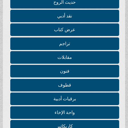
حديث الروح
نقد أدبي
عرض كتاب
تراجم
مقابلات
فنون
قطوف
برقيات أدبية
واحة الإخاء
كاريكاتير