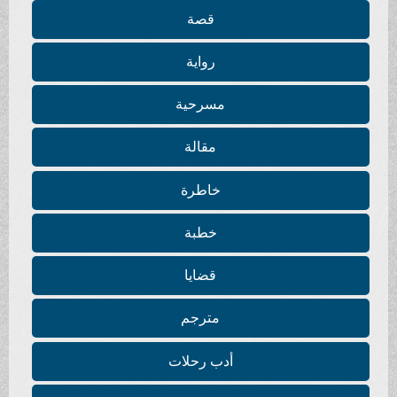
قصة
رواية
مسرحية
مقالة
خاطرة
خطبة
قضايا
مترجم
أدب رحلات