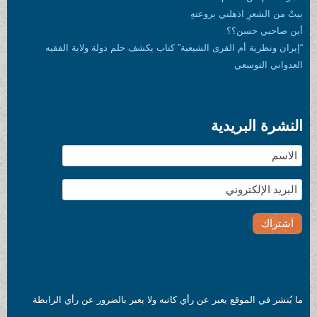
بيتٌ من الشعرِ اذهلني بروعتهِ
أين صاحبي حسن؟؟
“إيران ونظرية أم القرى الشيعية” كتاب يكشف حلم دولة ولاية الفقيه
العدواني التوسعي
النشرة البريدية
ما يُنشر في الموقع يعبر عن رأي كاتبه ولا يعبر بالضرور عن رأي الرابطة