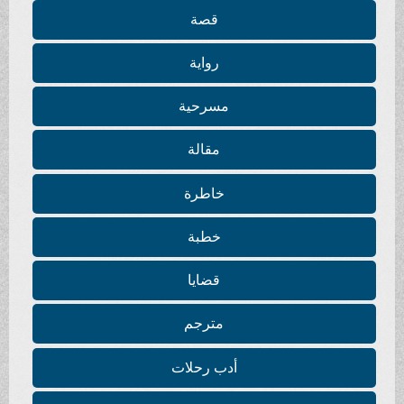
قصة
رواية
مسرحية
مقالة
خاطرة
خطبة
قضايا
مترجم
أدب رحلات