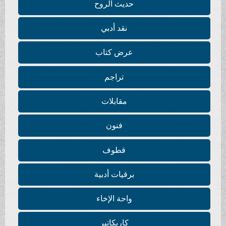
حديث الروح
نقد أدبي
عرض كتاب
تراجم
مقابلات
فنون
قطوف
برقيات أدبية
واحة الإخاء
كاريكاتير