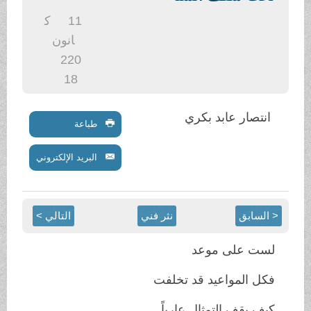
.
11
ك
انون
2
20
18
انتصار عابد بكري
طباعة
البريد الإلكتروني
< السابق
نثر فني
التالي >
لست على موعد
فكل المواعيد قد تخلفت
كيف يقف التمثال عارياً