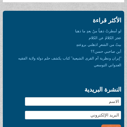
الأكثر قراءة
لو أمطرتْ ذهباً منْ بعدِ ما ذهبا
عجز الكلامُ عن الكلام
بيتٌ من الشعرِ اذهلني بروعتهِ
أين صاحبي حسن؟؟
“إيران ونظرية أم القرى الشيعية” كتاب يكشف حلم دولة ولاية الفقيه
العدواني التوسعي
النشرة البريدية