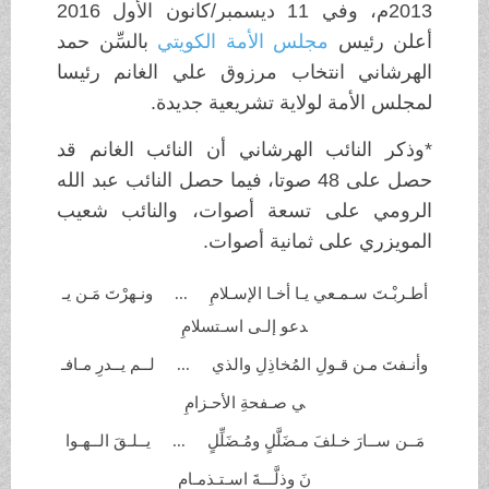
2013م، وفي 11 ديسمبر/كانون الأول 2016
أعلن رئيس
مجلس الأمة الكويتي
بالسِّن حمد
الهرشاني انتخاب مرزوق علي الغانم رئيسا
لمجلس الأمة لولاية تشريعية جديدة.
*وذكر النائب الهرشاني أن النائب الغانم قد
حصل على 48 صوتا، فيما حصل النائب عبد الله
الرومي على تسعة أصوات، والنائب شعيب
المويزري على ثمانية أصوات.
أطـربْـتَ سـمـعي يـا أخـا الإسـلامِ ... ونـهرْتَ مَـن يـ
دعو إلـى
اسـتسلامِ
وأنـفتَ مـن قـولِ المُخاذِلِ
والذي ... لــم يــدرِ مـافـ
ي صـفحةِ
الأحـزامِ
مَــن ســارَ خـلفَ مـضَلَّلٍ
ومُـضَلِّلٍ ... يــلـقَ الــهـوا
نَ وذلَّـــةَ اسـتـذمـامِ