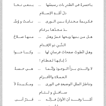
يـاحسرةً في الصَّدرِ باتَ
رسيسُها ... يــنـعـى تــخــا
ذلَ أمَّـــةِ
الإســـلامِ
فـكـريـمةٌ مـخـتـارةٌ بــيـن
الــورى ... نــامـتْ و وُسِّـ
ــدَ مـجـدُهـا بـرغـامِ
هــل مـن بـنيها ويـحها عـمرٌ
وهـل ... مـنـهـا صـــلاحُ
الـدِّيـنِ ذو الإقــدامِ
وهـلِ انْطوتْ صفحاتُ فرسانٍ
لها ... وكــبــا جــــوا
دُ إبـائِـهـا لـفـطـامِ
!
لا والــــذي بـــرَأَ الــوجـودَ
وإنَّــمـا ... هـــي خــسـةُ
الـعـمـلاءِ والأقـــزامِ
وتناصُرُ المللِ الوضيعةِ في
الورى ... ومــكــيــدةٌ لأ
ســـافـــلٍ و لـــئــامِ
أمَّــــــا وقــــــد آنَ الأوانُ
فـــإنَّــه ... قَــــدَرٌ أتــــى