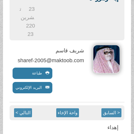
.
23
ت
شرين
2
20
23
شريف قاسم
sharef-2005@maktoob.com
طباعة
البريد الإلكتروني
< السابق
واحة الإخاء
التالي >
إهداء