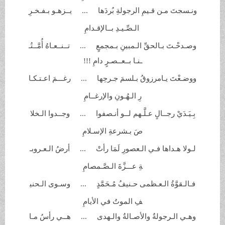
ونـسجتَ مـن قـيمِ الرجولةِ
بُردَها ... يــزهـو بـفـخـرِ
الـصِّـيـدِ
بــالإقـدامِ
وصـدحْـتَ بـالحقِّ الـمبينِ بـمجمعٍ ... تــنــعـاهُ أُمَّــتُـ
ـنـا بــعــصـرٍ دامِ
!!!
ووضـعْتَ يـامرزوقُ بـلسمَ
جـرحِها ... رغـــمَ اعـتـكـا
رِ الـهُـونِ
والإرغــامِ
بِـيَـدَيْ رجــالٍ عـلَّـهم لــو
أنـصفوا ... وجــدوا الـخلا
صَ بـشرعةِ
الإسـلامِ
لـولا هـداها فـي الـعصورِ لَمَا
رأتْ ... أرضُ الـعـروبـ
ةِ عـــزَّةَ
الـصَّـمصامِ
فـالـقوَّةُ الـعـظمى حـنيفُ
مُـحَمَّدٍ ... وسـوى الـحني
فِ الموتُ في الأيامِ
وهـي الـرجولةُ والأصـالةُ
والـهدى ... هــي رأسُ مـا