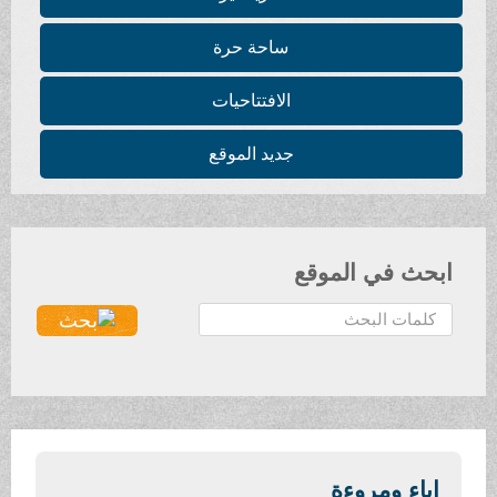
ساحة حرة
الافتتاحيات
جديد الموقع
ابحث في الموقع
ا
ل
ب
ح
ث
.
.
إباء ومروءة