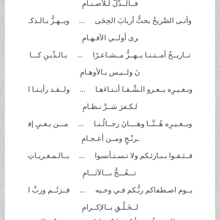
فــالــذُّلُّ
لـلأصـنـامِ
وأتـى الصَّريخُ يحثُّ أربابَ
الحِجَى ... ويــهـزُّ بـالـذكـ
رى أولــي
الأفـهـامِ
تــاريــخُ أمــتـنـا يــهــزُّ
مــشـاعـرًا ... بـالـدِّيـنِ كـــا
نَ ولــيـس
بـالأوهـامِ
وبـغـيـرِه يــعـرو الـشَّـقـا
أبـنـاءَهـا ... ولــقـد رأيـنـا ا
لـكـفرَ شــرَّ
نـظـامِ
وبــغـيـرِه هُــنَّــا وهــــانَ رجــالُـنـا ... مـــن بـغـيِ إف
ـرنْـجٍ ومــن
أعـجـامِ
فــثـقـوا بـبـارئـكم ولا
تـسـتـأنسوا ... بــالـمـغـريـاتِ
تـــعُـــجُّ
بـــالآثـــامِ
يــوم اصـطفاكم ربُّـكم فـي
وحـيه ... فــزتُــم وربِّ ا
لــخَـلْـقِ بــالإكــرامِ