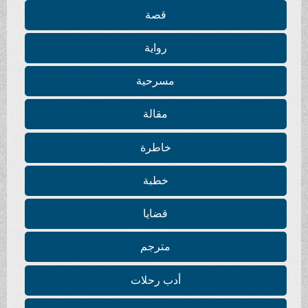
قصة
رواية
مسرحية
مقالة
خاطرة
خطبة
قضايا
مترجم
أدب رحلات