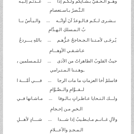
وهــو الـحـفيُّ بـشـأنِكم ولـكـم إذا ... عــدتُـم إلـيـه
الـنَّـصرُ
بـاسـتعصامِ
بــشـرى لــكـم فـالـوعدُ آنَ أوانُــه ... والـيـأسُ بــا
بُ الـمـسلكِ
الـهـدَّامِ
يُـرجَـى لأمـتـنا الـجـحاجحُ
عـزُّهـم ... باللهِ يــــردعُ
عـاشـقـي
الأوهـــامِ
حيثُ القلوبُ الطاهراتُ من الأذى ... لـلـمـسلمين ب
ـوهـنـنا
الـمـتـرامي
فاسلمْ أخا العزماتِ ما مات الرجا ... فــــي أمَّــــة ا
لــقــوَّامِ والــصَّـوَّامِ
ولـــك الـتـحايا عـاطـراتٍ
بـالـوفا ... مـاشـانها فــي
الـخيرِ مـن
إحـجامِ
ولآلِ غــانــم مـايـطـيبُ إذا
شـــدا ... شــــادٍ لأهـــلِ
الـمـجـدِ والأعـــلامِ