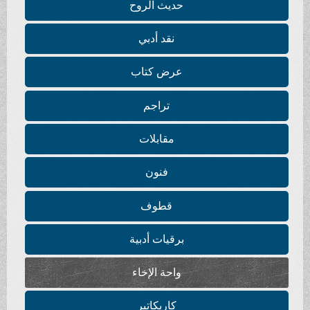
حديث الروح
نقد أدبي
عرض كتاب
تراجم
مقابلات
فنون
قطوف
برقيات أدبية
واحة الإخاء
كاريكاتير