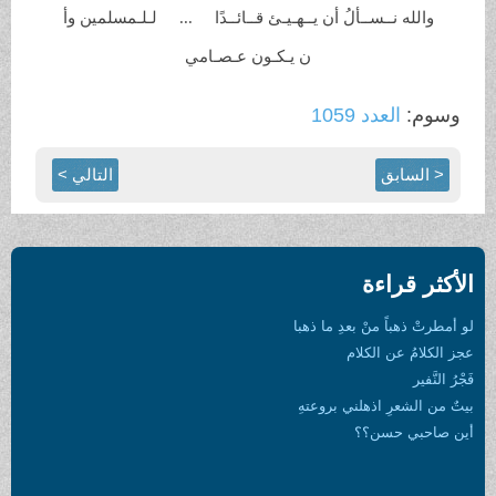
والله نــســألُ أن يــهـيـئ
قــائــدًا ... لـلـمسلمين وأ
ن يـكـون
عـصـامي
وسوم:
العدد 1059
< السابق
التالي >
الأكثر قراءة
لو أمطرتْ ذهباً منْ بعدِ ما ذهبا
عجز الكلامُ عن الكلام
فَجْرُ النَّفير
بيتٌ من الشعرِ اذهلني بروعتهِ
أين صاحبي حسن؟؟