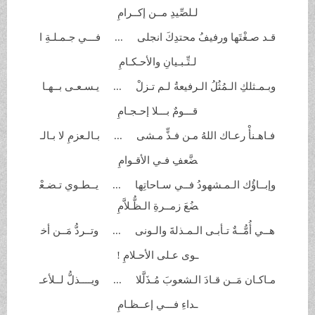
لـلصِّيدِ مــن
إكــرامِ
قـد صـغْتَها ورفيفُ محتدِكَ
انجلى ... فـــي جـمـلـةِ ا
لـتِّـبـيانِ
والأحـكـامِ
وبـمـثلكِ الـمُثُلُ الـرفيعةُ لـم
تـزلْ ... يـسـعـى بــهـا
قـــومٌ بـــلا
إحـجـامِ
فـاهـنأْ رعـاك اللهُ مـن فـذٍّ
مـشى ... بـالـعزمِ لا بـالـ
ضَّعفِ فـي
الأقـوامِ
وإبــاؤُك الـمـشهودُ فــي سـاحاتِها ... يــطـوي تـضـعْ
ضُعَ زمــرةِ
الـظُّـلاَّمِ
هــي أُمُّــةٌ تـأبـى الـمـذلةَ
والـونى ... وتــردُّ مَــن أخ
ـوى عـلى الأحـلامِ
!
مـاكـان مَــن قـادَ الـشعوبَ
مُـذَلَّلا ... ويــــذلُّ لــلأعـ
ـداءِ فـــي
إعــظـامِ