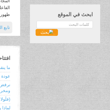
المجا
الفاع
ابحث في الموقع
ظهور ن
البحث...
تابع ا
افتتا
ما ينق
عودة ر
نرفض 
ومخرجا
(فلَولا ن
لماذا 