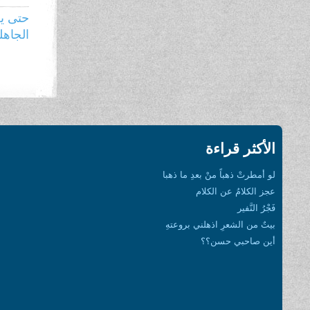
حتى يع
الجاهل
الأكثر قراءة
لو أمطرتْ ذهباً منْ بعدِ ما ذهبا
عجز الكلامُ عن الكلام
فَجْرُ النَّفير
بيتٌ من الشعرِ اذهلني بروعتهِ
أين صاحبي حسن؟؟