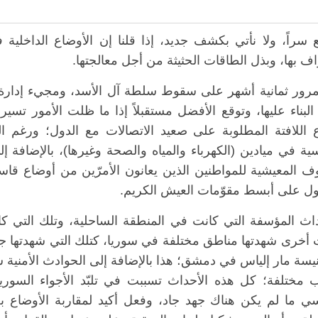
يع سراً، ولا نأتي بكشف جديد، إذا قلنا إن الأوضاع الداخلي
اف بها، وبذل الطاقات الحثيثة من أجل معالجتها.
مرور ثمانية أشهر على سقوط سلطة آل الأسد، ومجيء إدارة جد
لبناء عليها، وتوقع الأفضل مستقبلاً إذا ما ظلت الأمور تسير
 اللافتة المطلوبة على صعيد الاتصالات مع الدول؛ ورغم ا
سية في ميادين (الكهرباء والمياه والصحة وغيرها)، بالإضاف
ف المعيشية للمواطنين الذين يعانون الأمرّين من أوضاع قاسي
ل على أبسط مقوّمات العيش الكريم.
داث المؤسفة التي كانت في المنطقة الساحلية، وتلك التي ك
أخرى شهدتها مناطق مختلفة في سوريا، كتلك التي شهدتها جرما
سة مار إلياس في دمشق؛ هذا بالإضافة إلى الحوادث الأمنية شبه
ب مختلفة؛ كل هذه الأحداث تسببت في تلبّد الأجواء السورية
سي ما لم يكن هناك جهد جاد، وفعل أكيد لمقاربة الأوضاع ب