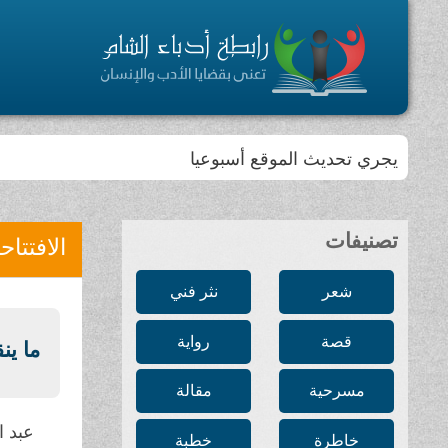
يجري تحديث الموقع أسبوعيا
تصنيفات
الافتتاح
شعر
نثر فني
قصة
رواية
ما ين
مسرحية
مقالة
عبد ا
خاطرة
خطبة