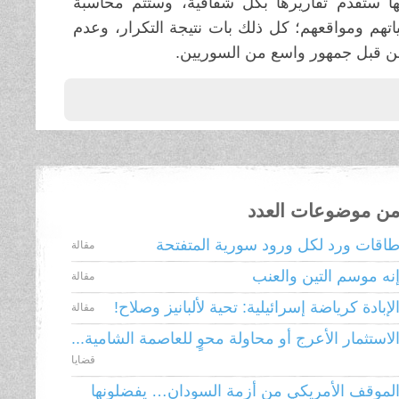
ها ستقدم تقاريرها بكل شفافية، وستتم محاسبة
اتهم ومواقعهم؛ كل ذلك بات نتيجة التكرار، وعدم
 من قبل جمهور واسع من السوريين.
ن موضوعات العدد
اقات ورد لكل ورود سورية المتفتحة
مقالة
نه موسم التين والعنب
مقالة
لإبادة كرياضة إسرائيلية: تحية لألبانيز وصلاح!
مقالة
لاستثمار الأعرج أو محاولة محوٍ للعاصمة الشامية...
قضايا
لموقف الأمريكي من أزمة السودان… يفضلونها