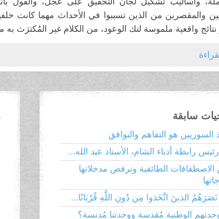
ملة، وأساليب تشكيل لجان التحقيق على عجل، والقول بأن
لين والمقصرين من الذين تسببوا في الأحداث مهما كانت خلفي
تائج واقعية ملموسة لتك الوعود، من الكلام غير المُكترَث به
لقراءة
حيات سابقة
م
ذ السوريين هو التفاهم والتوافق
ط
ئيس رابطة أدباء الشام، الأستاذ عبد الله...
إ
الاصطفافات الطائفية ونرفض مدخلاتها
ا
تها
ا
َصَرَهُمُ الذينَ اتَّخَذوا مِن دُونِ اللَّهِ قُرْبَانًا...
وحدتهم الوطنية مُقدسة ووحدتنا مُدنسة؟
ا