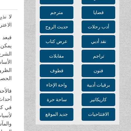
قضايا
مترجم
لا نذ
الاعتر
أدب رحلات
حديث الروح
فبعد 
نقد أدبي
عرض كتاب
يمكن ا
الشرع
تراجم
مقابلات
الأسا
الظرو
فنون
قطوف
الحصو
برقيات أدبية
واحة الإخاء
فالأح
أحداث 
كاريكاتير
ساحة حرة
في كني
الافتتاحيات
جديد الموقع
لأسبا
والمآ