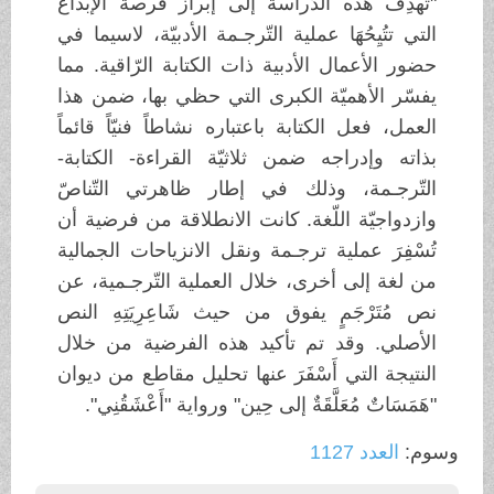
"تهدِفُ هذه الدّراسة إلى إبراز فرصة الإبداع
التي تتُيِحُهَا عملية التّرجـمة الأدبيّة، لاسيما في
حضور الأعمال الأدبية ذات الكتابة الرّاقية. مما
يفسّر الأهميّة الكبرى التي حظي بها، ضمن هذا
العمل، فعل الكتابة باعتباره نشاطاً فنيّاً قائماً
بذاته وإدراجه ضمن ثلاثيّة القراءة- الكتابة-
التّرجـمة، وذلك في إطار ظاهرتي التّناصّ
وازدواجيّة اللّغة. كانت الانطلاقة من فرضية أن
تُسْفِرَ عملية ترجـمة ونقل الانزياحات الجمالية
من لغة إلى أخرى، خلال العملية التّرجـمية، عن
نص مُتَرْجَمٍ يفوق من حيث شَاعِرِيَتِهِ النص
الأصلي. وقد تم تأكيد هذه الفرضية من خلال
النتيجة التي أَسْفَرَ عنها تحليل مقاطع من ديوان
"هَمَسَاتٌ مُعَلَّقَةٌ إلى حِين" ورواية "أَعْشَقُنِي".
وسوم:
العدد 1127