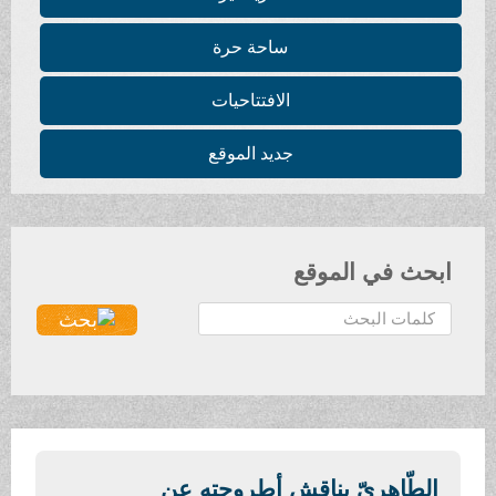
ساحة حرة
الافتتاحيات
جديد الموقع
ابحث في الموقع
ا
ل
ب
ح
ث
.
.
الطّاهريّ يناقش أطروحته عن