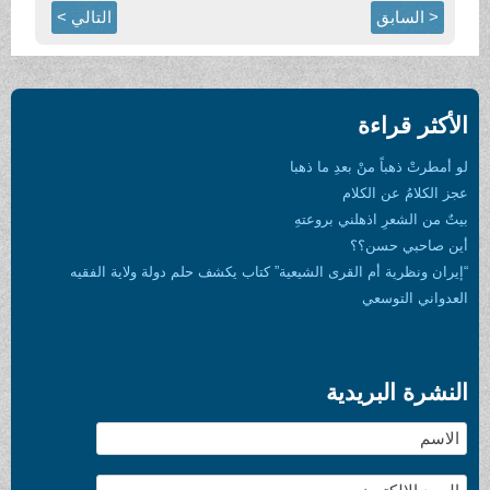
< السابق
التالي >
الأكثر قراءة
لو أمطرتْ ذهباً منْ بعدِ ما ذهبا
عجز الكلامُ عن الكلام
بيتٌ من الشعرِ اذهلني بروعتهِ
أين صاحبي حسن؟؟
“إيران ونظرية أم القرى الشيعية” كتاب يكشف حلم دولة ولاية الفقيه
العدواني التوسعي
النشرة البريدية