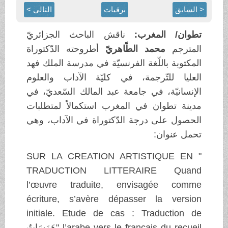
< السابق
برقيات
التالي >
تطوان/ المغرب:
ناقش الباحث الجزائريّ
المترجم
محمد الطّاهريّ
أطروحته الدّكتوراة
المكتوبة باللّغة الفرنسيّة في مدرسة الملك فهد
العليا للتّرجمة، في كليّة الآداب والعلوم
الإنسانيّة، في جامعة عبد المالك السّعديّ، في
مدينة تطوان في المغرب استكمالاً لمتطلبات
الحصول على درجة الدّكتوراة في الآداب، وهي
تحمل عنوان:
" SUR LA CREATION ARTISTIQUE EN
TRADUCTION LITTERAIRE Quand
l’œuvre traduite, envisagée comme
écriture, s’avère dépasser la version
initiale. Etude de cas : Traduction de
l’arabe vers le français du recueil "هَمَسَاتٌ