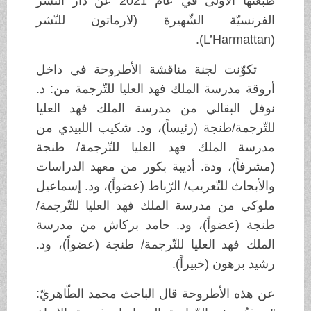
طبعتها الأولى في عام 2021 عن دار النّشر
الفرنسيّة الشّهيرة (لارماتون للنّشر
(L’Harmattan).
تكوّنت لجنة مناقشة الأطروحة في داخل
أروقة مدرسة الملك فهد العليا للتّرجمة من: د.
نوفل البقالي من مدرسة الملك فهد العليا
للتّرجمة/طنجة (رئيساً)، ود. شكيب اللبيدي من
مدرسة الملك فهد العليا للتّرجمة/ طنجة
(مشرفاً)، ودة. أديبة بكور من معهد الدراسات
والأبحاث للتّعريب/ الرّباط (عضواً)، ود. إسماعيل
ملوكي من مدرسة الملك فهد العليا للتّرجمة/
طنجة (عضواً)، ود. حامد بركاش من مدرسة
الملك فهد العليا للتّرجمة/ طنجة (عضواً)، ود.
رشيد برهون (خبيراً).
عن هذه الأطروحة قال الباحث محمد الطّاهريّ: