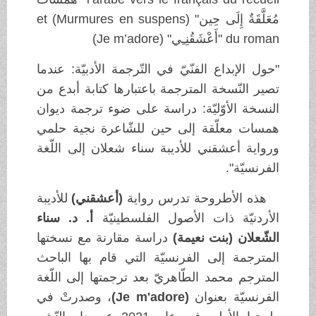
مُعَلَّقَةٌ إِلَى حِين" (Murmures en suspens) et
du roman "أَعْشَقُنِـِي" (Je m’adore)
"حول الإبداع الفنّيّ في التّرجمة الأدبيّة: عندما
تصير النّسخة المترجمة باعتبارها كتابة أبدع من
النسخة الأوّليّة: دراسة على ضوء ترجمة ديوان
همسات معلّقة إلى حين للشّاعرة نجية حلمي
ورواية أعشقني للأديبة سناء شعلان إلى اللّغة
الفرنسيّة".
هذه الأطروحة تدرس رواية
(أعشقني)
للأديبة
الأردنيّة ذات الأصول الفلسطينيّة
أ. د. سناء
الشّعلان (بنت نعيمة)
دراسة مقارنة مع نسختها
المترجمة إلى الفرنسيّة التي قام بها الباحث
المترجم محمد الطّاهريّ بعد ترجمتها إلى اللّغة
الفرنسيّة بعنوان
(
Je m'adore
)
، وصدرتْ في