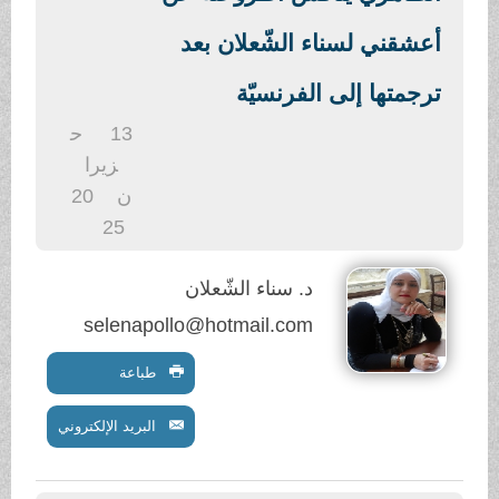
.
أعشقني لسناء الشّعلان بعد
ترجمتها إلى الفرنسيّة
13
ح
زيرا
ن
20
25
د. سناء الشّعلان
selenapollo@hotmail.com
طباعة
البريد الإلكتروني