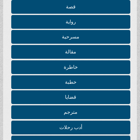
قصة
رواية
مسرحية
مقالة
خاطرة
خطبة
قضايا
مترجم
أدب رحلات