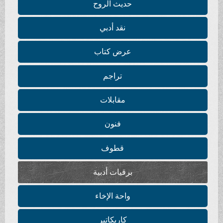
حديث الروح
نقد أدبي
عرض كتاب
تراجم
مقابلات
فنون
قطوف
برقيات أدبية
واحة الإخاء
كاريكاتير