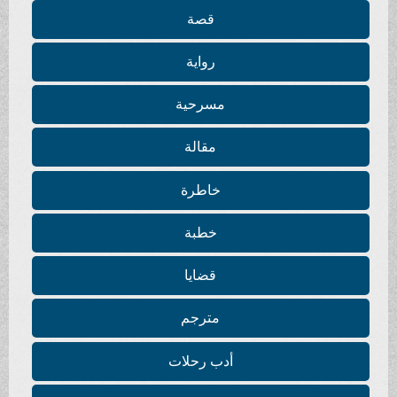
قصة
رواية
مسرحية
مقالة
خاطرة
خطبة
قضايا
مترجم
أدب رحلات