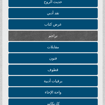
حديث الروح
نقد أدبي
عرض كتاب
تراجم
مقابلات
فنون
قطوف
برقيات أدبية
واحة الإخاء
كاريكاتير