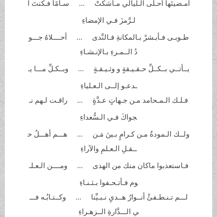
أمـضيتَها أحـلى الـليالي
مـاشكتْ ... سـأمًا فـكنتَ ا
لـرَّمزَ فـي
الإمضاءِ
طـوبـى فـأبـشرْ بـالمكانةِ فـالنَّدى ... أحــــلاهُ جـــو
دُ الــمـرءِ
بـالإنـشـاءِ
يــأتــي بــكــلِّ حـقـيـقةٍ و
وثـيـقـةٍ ... وبــكـلِّ مـــا يـ
ـدعـو إلــى الـعـلياءِ
فـلـك الـمـحامد مـن جـهاتٍ
عـدَّةٍ ... راقـت لـهم نـ
جواكَ فـي
الـسُّعداءِ
ولــك الـمودةُ مـن كـرامٍ بـينَ مَـن ... هـــم أهـــلُ ح
ــقـلِ الـعـلمِ
والآراءِ
فـاستعذبوا ماكان منك من
الهدى ... ومــــن الـعـلـ
وم فـأتـحـفوا بـثـنـاءِ
لـــم تـنـطـفئْ أنــوارُ هــديِ نـبـيِّنا ... وكــتـابُـه فـــ
ي الـــدَّارةِ الــزهـراءِ