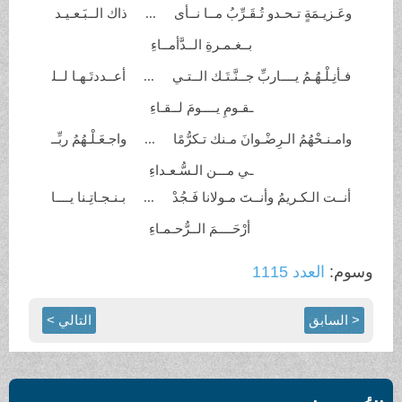
‏وعَـزيـمَةٍ تـحـدو تُـقَـرِّبُ مــا
نــأى ... ذاك الــبَـعـيـد
بــغـمـرةِ
الــدَّأمــاءِ
فـأنِـلْـهُـمُ يــــاربِّ جــنَّـتَـك
الــتـي ... أعــددتَـهـا لــل
ـقـومِ يــــومَ
لــقـاءِ
‏وامـنـحْهُمُ الـرِضْـوانَ مـنك
تـكرُّمًا ... واجـعَـلْـهُمُ ربِّــ
ـي مـــن الـسُّـعـداءِ
أنــت الـكـريمُ وأنــتَ مـولانا
فَـجُدْ ... بـنـجـاتِـنا يــــا
أرْحَــــمَ الــرُّحـمـاءِ
وسوم:
العدد 1115
< السابق
التالي >