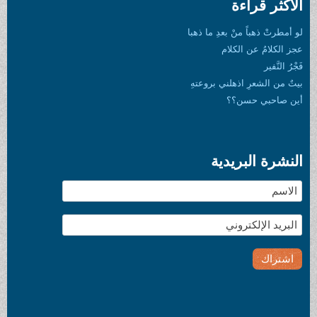
الأكثر قراءة
لو أمطرتْ ذهباً منْ بعدِ ما ذهبا
عجز الكلامُ عن الكلام
فَجْرُ النَّفير
بيتٌ من الشعرِ اذهلني بروعتهِ
أين صاحبي حسن؟؟
النشرة البريدية