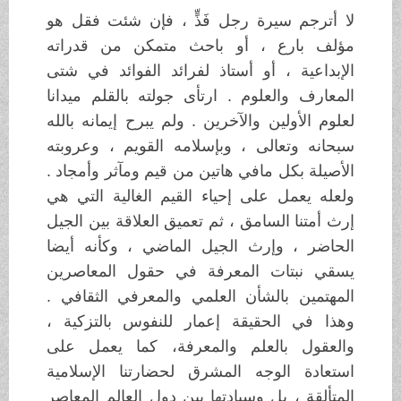
لا أترجم سيرة رجل فَذٍّ ، فإن شئت فقل هو
مؤلف بارع ، أو باحث متمكن من قدراته
الإبداعية ، أو أستاذ لفرائد الفوائد في شتى
المعارف والعلوم . ارتأى جولته بالقلم ميدانا
لعلوم الأولين والآخرين . ولم يبرح إيمانه بالله
سبحانه وتعالى ، وبإسلامه القويم ، وعروبته
الأصيلة بكل مافي هاتين من قيم ومآثر وأمجاد .
ولعله يعمل على إحياء القيم الغالية التي هي
إرث أمتنا السامق ، ثم تعميق العلاقة بين الجيل
الحاضر ، وإرث الجيل الماضي ، وكأنه أيضا
يسقي نبتات المعرفة في حقول المعاصرين
المهتمين بالشأن العلمي والمعرفي الثقافي .
وهذا في الحقيقة إعمار للنفوس بالتزكية ،
والعقول بالعلم والمعرفة، كما يعمل على
استعادة الوجه المشرق لحضارتنا الإسلامية
المتألقة ، بل وسيادتها بين دول العالم المعاصر