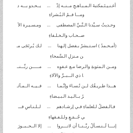
أغـنـيـتَـمكتبةَ الـمـبـاهـجِ مــنــه إذْ ... يــحـدو بـــه د
ومـــا فــمُ
الـبُـشراءِ
وحـديثُ سـيِّدنا الـنَّبيِّ
المصطفى ... ومـسـيـرة الأ
صــحـاب
والـخـلـفاءِ
(أمـحـمدُ ) اسـتـبشرْ بـفضل
إلـهنا ... لـك يُـرتَجَى مـ
ن مـنزلِ
الـسَّمحاءِ
ومــن الـمثوبةِ والـرضا مـع عـفوِه ... مــــــن ربِّـــنــ
ا ذي الـــبــرِّ
والآلاءِ
هـــذا طـريـقُك لــن تُـسـاءَ
وإنَّـمـا ... فــيــه الــمـآثـ
رُ بــالـيـد
الـبـيـضاءِ
فـالـفضلُ لـلعلماءِ فـي
إرشـادهم ... لــلـنـاسِ فـــ
ي جُــمَـعٍ ولـلـفـقهاءِ
إنــــا لَــنـسـألُ ربَّــنــا أن لاتــــروا ... إلا الــحــبــورَ