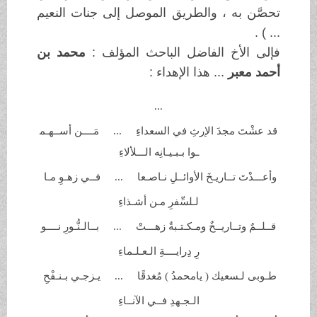
تحصَّن به ، والطريق الموصل إلى جنات النعيم
... ) .
فإلى الأخ الفاضل الباحث المؤلف :
محمد بن
أحمد معبر
... هذا الإهداء :
...
قد عشْتَ مجدَ الإرثِ في السعداءِ ... مَــــن أســهـم
ـوا بـبـيـانِه
الـــلألاءِ
وأعـــدْتَ تــاريـخَ الأوائــلِ
نـاصـعا ... فــي زهـوِ مـا
لـلسِّفرِ مـن
أشـذاءِ
قــلــمٌ وتــاريــخٌ ومـكـتـبةٌ
زهـــتْ ... بــالـنُّـورِ نــــو
رِ دِرايــــةِ
الـعـلـماءِ
طـوبى لـسعيك ( يامحمدُ )
مُغدقًا ... يـزجـي بـنـفْحِ
الـجـهدِ فــي الآنــاءِ