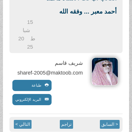
.
أحمد معبر ... وفقه الله
15
شبا
ط
20
25
شريف قاسم
sharef-2005@maktoob.com
طباعة
البريد الإلكتروني
< السابق
تراجم
التالي >