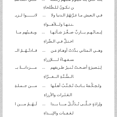
ن تـكـونُ لـلـصُّلحاءِ
فـي الـعيش مـا غـرَّتهُمُ الـدنيا
ولا ... لانـــــــوا لــزيـ
ـنـتـهـا ولـــلأهـــواءِ
إيـمـانُـهـم يـــاربِّ صــغَّـرَ
شـأنَـهـا ... ويـقـينُهم مــا
اخـتـلَّ فـي
الـضَّراءِ
وهــي الـمثاني بـدَّدَتْ أوهـامَ
مَـن ... قــادتْــهُــمُ الــ
سـفـهـاءُ لـــــلإزراءِ
لِـبَـصيرَةٍ أضـحـتْ تُـنـيرُ
طـريقهم ... مــــزدانـــةً بــ
الــسُّـنَّـةِ
الـــغـــرَّاءِ
‏ ولـحِـكْـمَةً بــاتـتْ تُـجَـنِّـبُ
أهـلَـها ... مــــن جــمـلـةِ
الـعَـثَـرات
والأرزاءِ
‏وإرادَةٍ جــلَّــى تُــذَلِّــلُ مــــا
بـــدا ... لَــهُــمُ مــــن ا
لـعَـقـبات والإيـــذاءِ