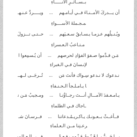
بــســائــرِ
الآنــــــاءِ
أن يـــدركَ الأمــنـاءَ فــي
أيـامـهم ... ويـــــردَّ عـنـهـ
مـجـملةَ
الأســــواءِ
ويُـنـيلُهم عـزمـا يـسـابقُ
سـعـيَهم ... حــتـى تـــزولَ
مـتـاعبُ
الـعـسراءِ
مَـن قـدَّموا صـفوَ الفؤادِ لحرصهم ... أن يُـسمِعوا ا
لإنـسانَ فـي
الـغبراءِ
نـدعوك لا نـدعو سِـواك فأنتَ
مَن ... تُــرجَــى لــهــ
ا يـامـلـجأ الـحـنـفاءِ
يـامـعـقدَ الآمـــالِ أنـــتَ
رجــاؤُنـا ... ومـجيبُ مَـن ن
ـاجاك فـي
الظلماءِ
‏فــأغــثْ بــعـونـك يـاكـريـمُـدعاتنا ... فــرسـانَ شـ
رعـتِنا مــن
الـعـلماءِ
يـــا حَــيُّ يــا قَـيّـومُ هَـبْـهم رفـعـةً ... فـــي الـعـالمي