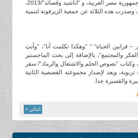
وصدرت هذه الكتب عن دار غُراب للطباعة والنشر والتوزيع في جمهورية مصر العربية، و "أناشيد وقصائد"/2013،
و "ديوان أميرة الوجد"/2014، وديوان "مزاج غزة العاصف"/ 2015، وصدرت هذه الثلاثة عن جمعية الزيزفونة لتنمية
– قرابين الحياة" " "وهكذا تكلمت أنا"، "وأنتِ
لفكر والمجتمع"، بالإضافة إلى بحث الماجستير
لسخرية في الشعر الفلسطيني المقاوم من عام (1948-1993)، وكتاب "نصوص الحلم والاشتعال والرماد"/ سفر
ربوية، ويعد لإصدار مجموعته القصصية الثانية
ة والقصيرة جدا.
التالي >