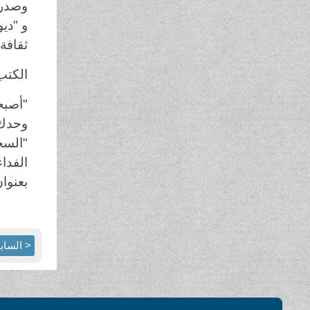
ثقافة
الكتب
"أصبح
وحدك 
الفدا
بعنوا
< الساب