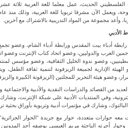
 الفلسطيني الحديث، عمل معلما للغة العربية ثلاثة عش
ا، وأعد مجموعة من المواد التدريبية بالاشتراك مع آخرين.
ط الأدبي
ابطة أدباء بيت المقدس ورابطة أدباء الشام، وعضو تجمع را
جمين العرب والدوليين، وعضو اتحاد كتاب الإنترنت وعضو اتح
طينيين، وعضو ندوة الخليل الثقافية، وعضو مؤسس لمنتدى
الهيئة الإدارية لجميعة الزيزفونة لتنمية ثقافة الطفل، وي
ار، وعضو هيئة التحرير للمجلتين (الزيزفونة الكبيرة والزيزف
عديد من القصائد والدراسات النقدية والأدبية والاجتماعية و
كترونية، وفي المنتديات الأدبية على شبكة الإنترنت، وشا
لبالتوك، وشارك في مؤتمرات أدبية وتربوية بأوراق بحثية تربو
 معه حوارات متعددة، حوار مع جريدة "الحوار الجزائرية"
 وحوار أجرته الباحثة مريم العيسى بوصفه أحد المدوني