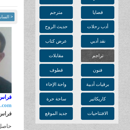
قضايا
مترجم
< الساب
أدب رحلات
حديث الروح
نقد أدبي
عرض كتاب
تراجم
مقابلات
فنون
قطوف
برقيات أدبية
واحة الإخاء
فراس 
كاريكاتير
ساحة حرة
.com
فراس عمر
الافتتاحيات
جديد الموقع