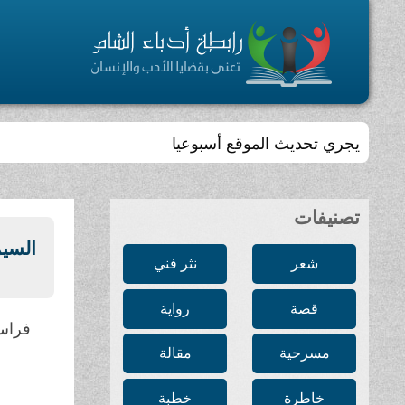
يجري تحديث الموقع أسبوعيا
تصنيفات
السير
شعر
نثر فني
قصة
رواية
فراس
مسرحية
مقالة
خاطرة
خطبة