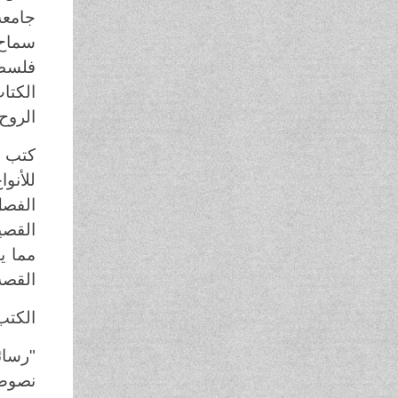
جامعة
سماح 
فلسطي
الكتا
الروح"
كتب ف
للأنو
القصير
مما ي
القصة
الكتب