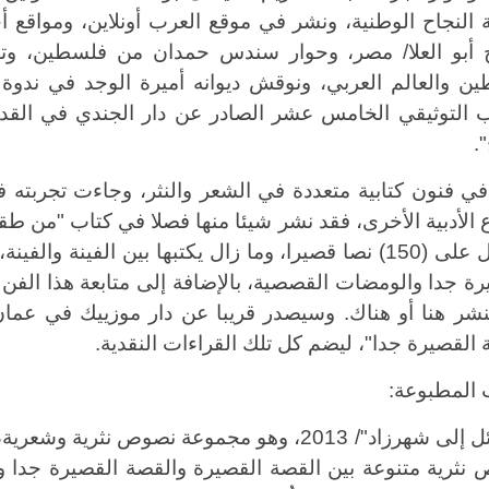
 النجاح الوطنية، ونشر في موقع العرب أونلاين، ومواقع أخ
أبو العلا/ مصر، وحوار سندس حمدان من فلسطين، وتن
ن والعالم العربي، ونوقش ديوانه أميرة الوجد في ندوة
ب التوثيقي الخامس عشر الصادر عن دار الجندي في الق
.
ي فنون كتابية متعددة في الشعر والنثر، وجاءت تجربته ف
اع الأدبية الأخرى، فقد نشر شيئا منها فصلا في كتاب "من ط
الفصل على (150) نصا قصيرا، وما زال يكتبها بين الفين
ة جدا والومضات القصصية، بالإضافة إلى متابعة هذا الفن الأ
نشر هنا أو هناك. وسيصدر قريبا عن دار موزييك في عمان
 القصيرة جدا"، ليضم كل تلك القراءات النقدية.
 المطبوعة: