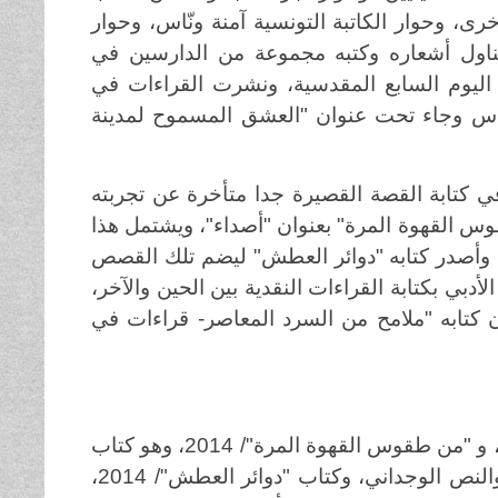
رى، وحوار الكاتبة التونسية آمنة ونّاس، وحوار
اول أشعاره وكتبه مجموعة من الدارسين في
 اليوم السابع المقدسية، ونشرت القراءات في
دس وجاء تحت عنوان "العشق المسموح لمدينة
ي كتابة القصة القصيرة جدا متأخرة عن تجربته
قوس القهوة المرة" بعنوان "أصداء"، ويشتمل هذا
ة والفينة، وأصدر كتابه "دوائر العطش" ليضم تلك القصص
دبي بكتابة القراءات النقدية بين الحين والآخر،
 كتابه "ملامح من السرد المعاصر- قراءات في
"رسائل إلى شهرزاد"/ 2013، وهو مجموعة نصوص نثرية وشعرية، و "من طقوس القهوة المرة"/ 2014، وهو كتاب
نصوص نثرية متنوعة بين القصة القصيرة والقصة القصيرة جدا والنص الوجداني، وكتاب "دوائر العطش"/ 2014،