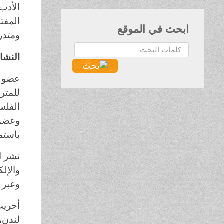
الأدب
ابحث في الموقع
ومتدرب
البحث...
النشا
عضو ر
للمتر
الفلس
وعضو 
باستمر
نشر ال
والإل
وعبر ا
أجريت
لندن،