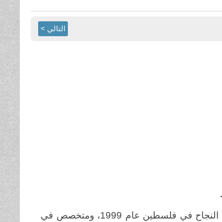
التالي >
حاصل على درجة الماجستير في اللغة العربية وآدابها من جامعة النجاح في فلسطين عام 1999، ومتخصص في