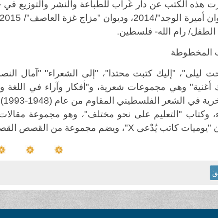
 الطفل/ رام الله- فلسطين.
 المخطوطة
ت ليلى"، "إليك كتبت محتدا"، "إلى الشعراء" "آمال النصر 
أغنية" وهي مجموعات شعرية، و"أفكار وآراء في اللغة وا
"ا
ء، وكتاب "التعليم على نحو مختلف"، وهو مجموعة مقالات ت
ن "يوميات كاتب يُدْعى
X
"، ويضم مجموعة من القصص القصير
ق