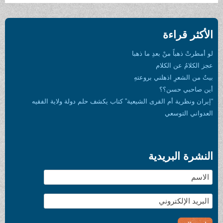
الأكثر قراءة
لو أمطرتْ ذهباً منْ بعدِ ما ذهبا
عجز الكلامُ عن الكلام
بيتٌ من الشعرِ اذهلني بروعتهِ
أين صاحبي حسن؟؟
“إيران ونظرية أم القرى الشيعية” كتاب يكشف حلم دولة ولاية الفقيه
العدواني التوسعي
النشرة البريدية