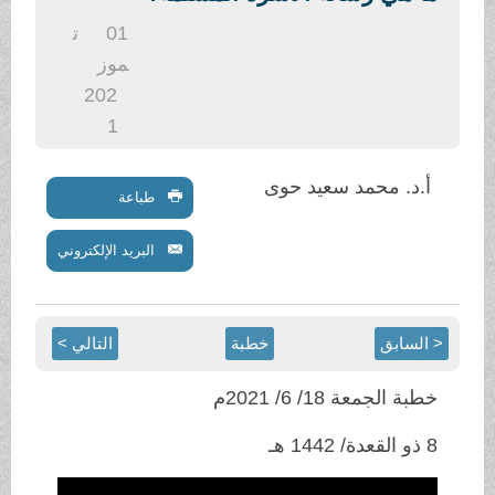
.
01
ت
موز
202
1
أ.د. محمد سعيد حوى
طباعة
البريد الإلكتروني
< السابق
خطبة
التالي >
خطبة الجمعة 18/ 6/ 2021م
8 ذو القعدة/ 1442 هـ