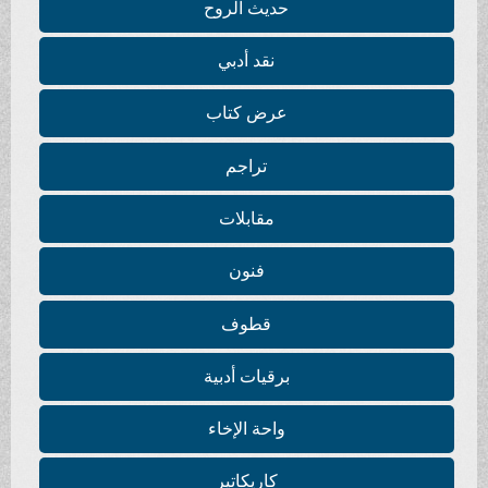
حديث الروح
نقد أدبي
عرض كتاب
تراجم
مقابلات
فنون
قطوف
برقيات أدبية
واحة الإخاء
كاريكاتير