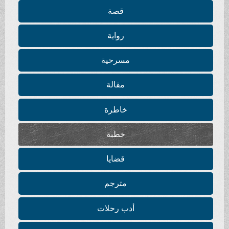
قصة
رواية
مسرحية
مقالة
خاطرة
خطبة
قضايا
مترجم
أدب رحلات