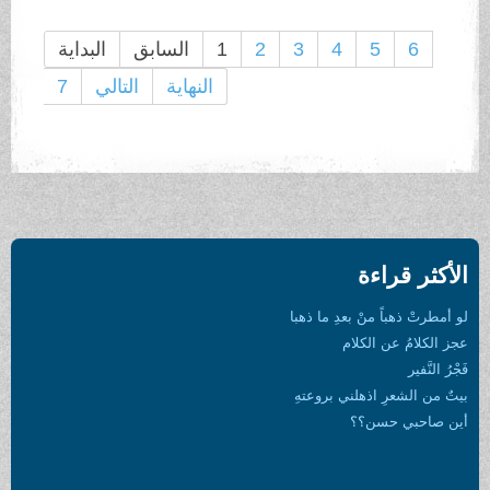
6
5
4
3
2
1
السابق
البداية
النهاية
التالي
7
الأكثر قراءة
لو أمطرتْ ذهباً منْ بعدِ ما ذهبا
عجز الكلامُ عن الكلام
فَجْرُ النَّفير
بيتٌ من الشعرِ اذهلني بروعتهِ
أين صاحبي حسن؟؟