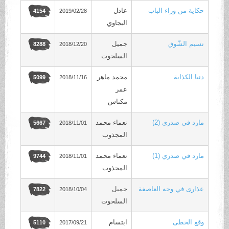
حكاية من وراء الباب
عادل
2019/02/28
4154
البجاوي
نسيم الشّوق
جميل
2018/12/20
8288
السلحوت
دنيا الكذابة
محمد ماهر
2018/11/16
5099
عمر
مكناس
مارد في صدري (2)
نعماء محمد
2018/11/01
5667
المجذوب
مارد في صدري (1)
نعماء محمد
2018/11/01
9744
المجذوب
عذارى في وجه العاصفة
جميل
2018/10/04
7822
السلحوت
وقع الخطى
ابتسام
2017/09/21
5110