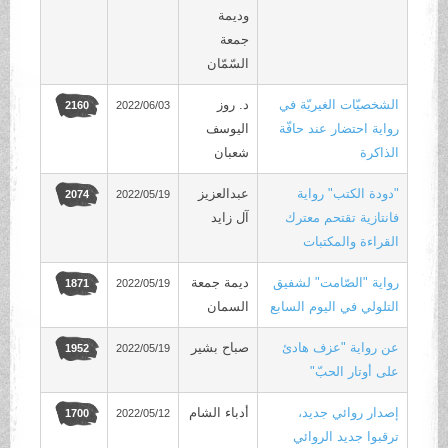
وديمة
جمعة
السّمّان
الشخصيّات الغيريّة في
د. روز
2022/06/03
2160
رواية احتضار عند حافّة
اليوسف
الذاكرة
شعبان
"دودة الكتب" رواية
عبدالعزيز
2022/05/19
2074
فانتازية تقتحم معترك
آل زايد
القراءة والمكتبات
رواية "الصّامت" لشفيق
ديمة جمعة
2022/05/19
1871
التلولي في اليوم السابع
السمان
عن رواية "عزف هادئ
صباح بشير
2022/05/19
1952
على أوتار الحبّ"
إصدار روائي جديد،
أدباء الشام
2022/05/12
1700
ترقبوا جديد الروائي