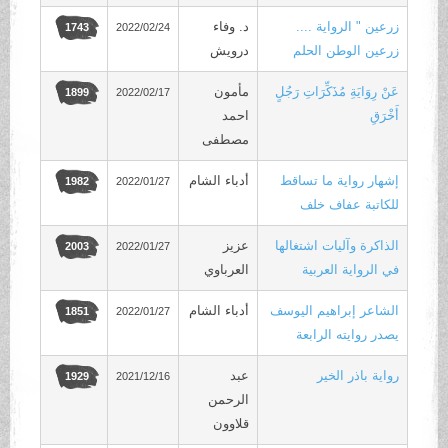
زرعين " الرواية ....
د. وفاء
2022/02/24
1743
زرعين الوطن الحلم
درويش
عَنْ رِوَايَةِ مُذَكِّرَاتِ رَجُلٍ
مأمون
2022/02/17
1899
أَخْرَقِ
احمد
مصطفى
إشهار رواية ما تساقط
أدباء الشام
2022/01/27
1982
للكاتبة عفاف خلف
الذاكرة وآليات اشتغالها
عزيز
2022/01/27
2003
في الرواية العربية
العرباوي
الشاعر إبراهيم اليوسف
أدباء الشام
2022/01/27
1851
يصدر روايته الرابعة
رواية باذر الخير
عبد
2021/12/16
1929
الرحمن
قلاوون