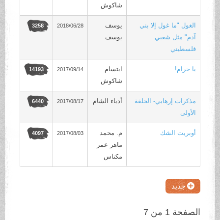
شاكوش
الغول "ما غول إلا بني
يوسف
2018/06/28
3258
آدم" مثل شعبي
يوسف
فلسطيني
يا حرام!
ابتسام
2017/09/14
14193
شاكوش
مذكرات إرهابي- الحلقة
أدباء الشام
2017/08/17
6440
الأولى
أوبريت الشك
م. محمد
2017/08/03
4097
ماهر عمر
مكناس
جديد
الصفحة 1 من 7