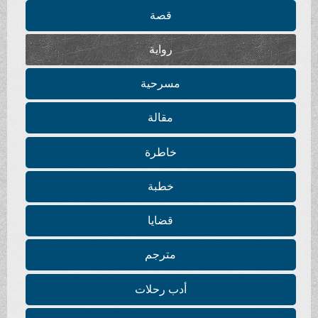
قصة
رواية
مسرحية
مقالة
خاطرة
خطبة
قضايا
مترجم
أدب رحلات