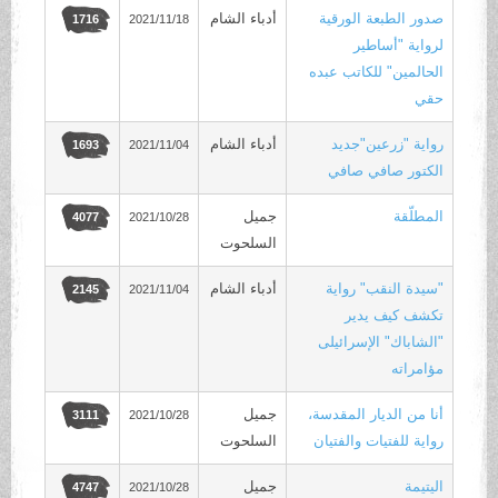
صدور الطبعة الورقية
أدباء الشام
2021/11/18
1716
لرواية "أساطير
الحالمين" للكاتب عبده
حقي
رواية "زرعين"جديد
أدباء الشام
2021/11/04
1693
الكتور صافي صافي
المطلّقة
جميل
2021/10/28
4077
السلحوت
"سيدة النقب" رواية
أدباء الشام
2021/11/04
2145
تكشف كيف يدير
"الشاباك" الإسرائيلى
مؤامراته
أنا من الديار المقدسة،
جميل
2021/10/28
3111
رواية للفتيات والفتيان
السلحوت
اليتيمة
جميل
2021/10/28
4747