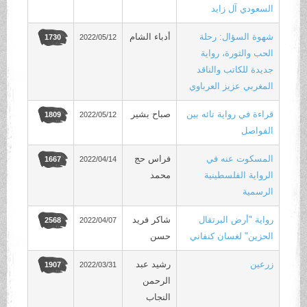
السعودي آل زايد
شهوة السؤال: رحلة
أدباء الشام
2022/05/12
1730
الحب والثورة، رواية
جديدة للكاتب والناقد
المغربي عزيز العرباوي
قراءة في رواية تائه بين
صباح بشير
2022/05/12
1809
الفواصل
المسكوت عنه في
فراس حج
2022/04/14
1667
الرواية الفلسطينية
محمد
الرسمية
رواية "أرض البرتقال
شاكر فريد
2022/04/07
2568
الحزين" لغسان كنفاني
حسن
زرعين
رشيد عبد
2022/03/31
1907
الرحمن
النجاب