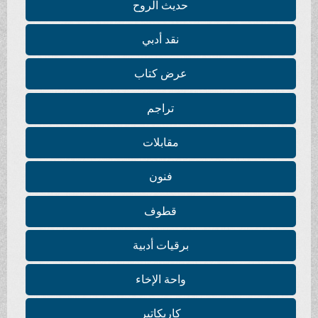
حديث الروح
نقد أدبي
عرض كتاب
تراجم
مقابلات
فنون
قطوف
برقيات أدبية
واحة الإخاء
كاريكاتير