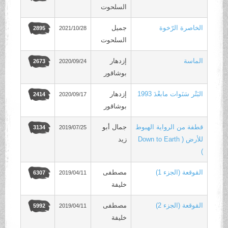
السلحوت
الخاصرة الرّخوة
جميل
2021/10/28
2895
السلحوت
الماسة
إزدهار
2020/09/24
2673
بوشاقور
البَتْر سَنَوات مابعْدَ 1993
إزدهار
2020/09/17
2414
بوشاقور
قطفة من الرواية الهبوط
جمال أبو
2019/07/25
3134
للأرض ( Down to Earth
زيد
)
القوقعة (الجزء 1)
مصطفى
2019/04/11
6307
خليفة
القوقعة (الجزء 2)
مصطفى
2019/04/11
5992
خليفة