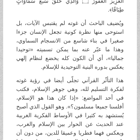
الْعَزِيزُ الْغَفُورُ ۝ وَالَّذِي خَلَقَ سَبْعَ سَمَاوَاتٍ
طِبَاقًا﴾.
ويُضيف الباحث أن غوته لم يقتبس الآيات، بل
استوحى منها نظرة كونية تجعل الإنسان جزءا
صغيرا في بناء شاسع من الانسجام السماوي،
وهذا ما عبّر عنه بما يمكن تسميته «توحيدا
جماليا»، أي أن الكون كله يخضع لنظام إلهي
يعكس بدوره البنية التوحيدية للإسلام.
هذا التأثّر القرآني تجلّى أيضا في رؤية غوته
لفكرة التسليم لله، وهي جوهر الإسلام، فكتب
في أحد المواضع: «إذا كان هذا هو الإسلام،
أفلسنا جميعا مسلمون؟». وهو القول الذي أصبح
يُستشهد به كثيرا في الأوساط الفكرية الغربية
عند الحديث عن الحوار بين الإسلام والغرب،
ويعكس فهما فطريا وعميقا للدين، من دون أن