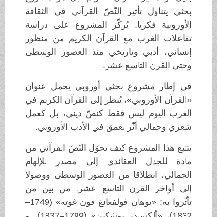
بحثي يتناول تأثير النّصّ القرآني في الثقافة
الأوروبية فكريا. يُركّز المشروع على دراسة
تفاعلات الغرب مع القرآن الكريم من منظور
إنساني، أدبي وتاريخي منذ العصور الوسطى
وحتى القرن التاسع عشر.
في إطار مشروع بحثي أوروبي يحمل عنوان
«القرآن الأوروبي»، يُنظر إلى القرآن الكريم في
الغرب اليوم ليس فقط كنصّ ديني، بل كعمل
شعري وجمالي أثّر بعمق في الأدب الأوروبي.
يتتبع هذا المشروع كيف تحوّل النّصّ القرآني من
مادة للجدل العقائدي إلى مصدر للإلهام
الجمالي، انطلاقا من العصور الوسطى ووصولا
إلى أواخر القرن التاسع عشر. من بين من
تأثّروا به: «يوهان فولفغانغ فون غوته» (1749–
1832)، «ألكسندر بوشكين» (1799–1837)، و