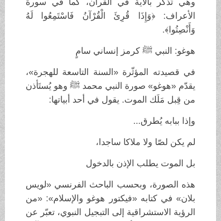
وهي تُذكّر بالآية في القرآن، كما في سورة
الأعراف: ﴿وَإِذَا قُرِئَ الْقُرْآنُ فَاسْتَمِعُوا لَهُ
وَأَنْصِتُوا﴾.
هوغو: النبي ﷺ كرمز إنساني سامٍ
في قصيدته المؤثّرة «السنة التاسعة للهجرة»،
يقدّم «هوغو» صورة النبي محمد ﷺ وهو يُستَأذن
من قِبل مَلَك الموت. يقول في أحد أبياتها:
وإذا ببابه يُطرق...
لم يكن لصّا ولا ملاكا ساجدا،
بل الموت يطلب الإذن بالدخول
هذه الصورة، وبحسب الباحث الفرنسي «لويس
بلان» في كتابه «فيكتور هوغو والإسلام»: «من
الرؤية الاستشراقية إلى التبجيل النبوي، تعبّر عن