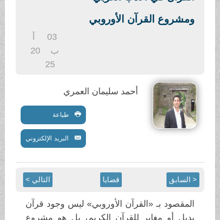
.
ومشروع القرآن الأوروبي
03
آ
ب
20
25
أحمد سليمان العمري
طباعة
البريد الإلكتروني
< السابق
قضايا
التالي >
المقصود بـ «القرآن الأوروبي» ليس وجود قرآن
بديل أو مغاير للقرآن الكريم، بل هو مشروع