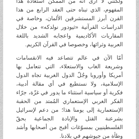
ولكنني لا أرى أنه من الممكن استعادة هذا
المفهوم، الذي تبناه حتى العقد الرابع من هذا
القرن أبرز المستشرقين الألمان، وخاصة في
الدراسات القرآنية «ثيودور نولدكه» من خلال
المقاربات الأكاديمية واعجابه الشديد باللغة
العربية وثرائها، وخصوصا في القرآن الكريم.
أمّا الآن في عالم تتصاعد فيه الانقسامات
وشريعة الغاب والاستعلاء، التي تتعامل بها
أمريكا وأوروبا وجُلّ الدول الغربية تجاه الدول
الإسلامية، ولا نستطيع في أي مقالة أدبية،
فكرية أو سياسية استثناء ما يدور في غزّة، جرّاء
الفكر الغربي الإستعماري المُمتد من الحقبة
الإستعمارية إلى يومنا هذا؛ من دعم لإسرائيل
بشرعنة القتل والإبادة الجماعية بحقّ
الفلسطينيين بمسوّغات أقبح من أصحابها وأشد
وطأة من جيوشهم في بلادنا.