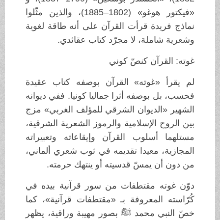
«فيكتور هوغو» (1802–1885)، والذين مثّلوا
نماذج فريدة قرأت القرآن على أنه طاقة لغوية
وشعرية شاملة، لا مجرّد كتاب عقائدي.
غوته: القرآن كنصّ كوني
لم يقرأ «غوته» القرآن بوصفه كتاب عقيدة
فحسب، بل بوصفه أثرا جماليا كونيا. ففي ديوانه
الشهير «الديوان الشرقي للمؤلف الغربي» مزج
بين الروح الإسلامية والرموز الشعرية الشرقية،
مستلهما أسلوب القرآن وإيقاعاته وتعبيراته
المجازية، معيدا تقديمه في ثوب شعري ألماني،
من دون أن يمسّ قدسيته أو ينتهك حرمته.
دوّن غوته مقتطفات من سور قرآنية بيده في
كُرّاسته المعروفة بـ «مقتطفات قرآنية»، كما
خصّ النبي محمد ﷺ بصور مهيبة وراقية، يظهر