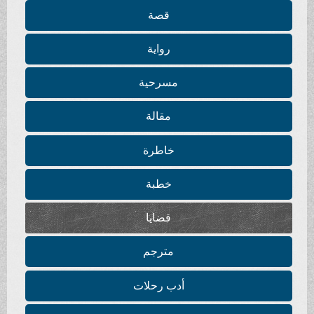
قصة
رواية
مسرحية
مقالة
خاطرة
خطبة
قضايا
مترجم
أدب رحلات