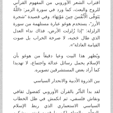
اقتراب الشعر الأوروبي من المفهوم القرآني
للروح والبعث، كما ورد في سورة الزمر: ﴿اللَّهُ
يَتَوَفَّى الْأَنْفُسَ حِينَ مَوْتِهَا﴾. وفي قصيدة "شجرة
الأرز"، يستخدم هوغو عبارة مستلهمة من سورة
الزلزلة: "إذا زُلزلت الأرض، فذاك نداء العدل
الذي طال حَجبه، لا صرخة الخراب بل صوت
القيامة العادلة"».
ويُظهر هذا البيت وعيا دقيقاً من هوغو بأن
الإسلام يحمل رسائل عدالة واجتماع، لا تهديدا
كما أراد بعض المستشرقين تصويره.
بين الذروة الأدبية والانحدار السياسي
لقد بدأ التأثّر بالقرآن الأوروبي كفضول ثقافي
ونقاش فلسفي، ثم انكمش في ظل الخطاب
السياسي الاستعماري الذي ربط الإسلام
بالتخلّف والعداء، لكن ما قدمه غوته، بوشكين