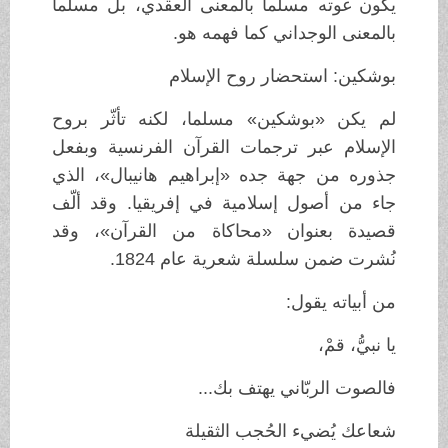
يكون غوته مسلما بالمعنى العقدي، بل مسلما
بالمعنى الوجداني كما فهمه هو.
بوشكين: استحضار روح الإسلام
لم يكن «بوشكين» مسلما، لكنه تأثّر بروح
الإسلام عبر ترجمات القرآن الفرنسية وبفعل
جذوره من جهة جده «إبراهيم هانيبال»، الذي
جاء من أصول إسلامية في إفريقيا. وقد ألّف
قصيدة بعنوان «محاكاة من القرآن»، وقد
نُشرت ضمن سلسلة شعرية عام 1824.
من أبياته يقول:
يا نبيُّ، قمْ،
فالصوت الربّاني يهتف بك...
شعاعك يُضيء الحُجب الثقيلة