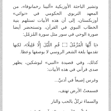
وتشير الباحثة الأوزبكية «ألبينا رخمانوفا»، من
المعهد التربوي الحكومي في «نوائي»
أوزبكستان، إلى أن هذه الأبيات تستلهم بنية
الخطاب النبوي في القرآن، وتستحضر أيضا
صورة الوحي في سور مثل سورة المُزمّل:
﴿يَا أَيُّهَا الْمُزَّمِّلُ ۝ قُمِ اللَّيْلَ إِلَّا قَلِيلًا﴾، لكنها
تقدمها بلغة الشعر الروسي لا بوصفها وعظا.
كذلك، وفي قصيدة «النبي» لبوشكين، يظهر
صدى قرآني في هذه الأبيات:
وغرس إصبعاً في أذنيَّ...
فسمعتُ الأرض تهتف،
والسماءَ ترتّلُ بالحب والنار