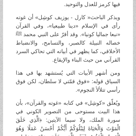
فيها كرمز للعدل والتوحيد.
ويذكر الباحث« كارل - يوزيف كوشِل» أن غوته
رأى في الإسلام «دينا طبيعيا»، وفي القرآن
«نبعا جماليا كونيا». وقد أقرّ على النبي محمد ﷺ
خصاله النبيلة كالصبر، والتسامح، والانضباط
الأخلاقي، كما يظهر في أبياته التي تحاكي السرد
القرآني من حيث البناء والإيقاع.
ومن أشهر الأبيات التي يُستشهد بها في هذا
السياق قوله: «فوق قمّتي لا سلطان، لكن فوق
رأسي تتلألأ النجوم».
ويُعلّق «كوشِل» في كتابه «غوته والقرآن»، بأن
هذا البيت مستوحى من التصوير الكوني في
سورة الملك، ولا سيما الآيتين: ﴿الَّذِي خَلَقَ
الْمَوْتَ وَالْحَيَاةَ لِيَبْلُوَكُمْ أَيُّكُمْ أَحْسَنُ عَمَلًا وَهُوَ