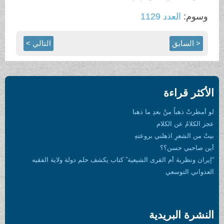
وسوم:
العدد 1129
< السابق
التالي >
الأكثر قراءة
لو أمطرتْ ذهباً منْ بعدِ ما ذهبا
عجز الكلامُ عن الكلام
بيتٌ من الشعرِ اذهلني بروعتهِ
أين صاحبي حسن؟؟
“إيران ونظرية أم القرى الشيعية” كتاب يكشف حلم دولة ولاية الفقيه
العدواني التوسعي
النشرة البريدية