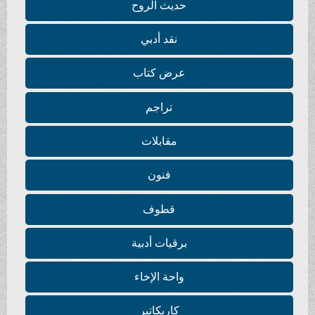
حديث الروح
نقد أدبي
عرض كتاب
تراجم
مقابلات
فنون
قطوف
برقيات أدبية
واحة الإخاء
كاريكاتير