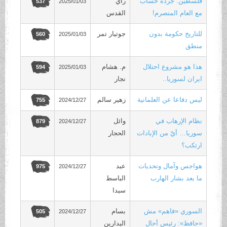
فلسطين: جردة حساب
رأي
2025/01/03
537
مع العام المنصرم!
القدس
للتاريخ حكومة بدون
جوتيار تمر
2025/01/03
560
منطق
هذا هو مشروع احتلال
م. هشام
2025/01/03
594
ايران لسوريا..
نجار
ليس دفاعا عن العلمانية
زهير سالم
2024/12/27
755
نظام الإرهاب في
وائل
2024/12/27
879
سوريا… أيّ من الإبادات
الحجار
ارتكب؟
هواجس وآمال وتحديات
عبد
2024/12/27
975
ما بعد بشار الهارب
الباسط
سيدا
السوري «فاهم» مش
بسام
2024/12/27
505
«حافظ»: رئيس أحال
البدارين