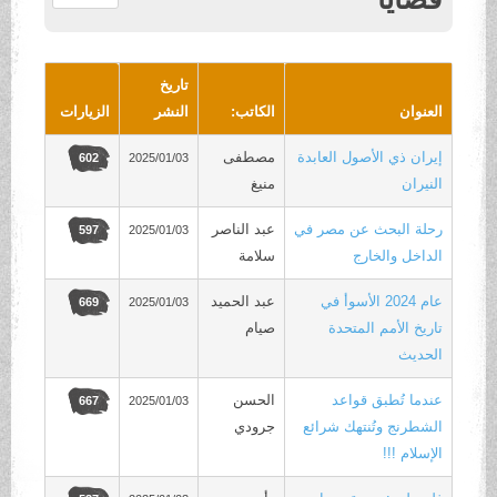
.
تاريخ
العنوان
الكاتب:
النشر
الزيارات
إيران ذي الأصول العابدة
مصطفى
2025/01/03
602
النيران
منيغ
رحلة البحث عن مصر في
عبد الناصر
2025/01/03
597
الداخل والخارج
سلامة
عام 2024 الأسوأ في
عبد الحميد
2025/01/03
669
تاريخ الأمم المتحدة
صيام
الحديث
عندما تُطبق قواعد
الحسن
2025/01/03
667
الشطرنج وتُنتهك شرائع
جرودي
الإسلام !!!