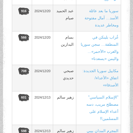
سوريا ما بعد عائلة
عبد الحميد
2024/12/20
916
الأسد… آمال مفتوحة
صيام
ومخاطر عديدة
غُراب بلينكن في
بسام
2024/12/20
566
المنطقة… سجن سوريا
البدارين
والعرب «الأحمر»…
واليمن «يسعدنا»
مكاييل سوريا الجديدة:
صبحي
2024/12/20
708
اتفاق «الأعداء/
حديدي
الأصدقاء»
"الإسلام السياسي"
زهير سالم
2024/12/13
601
مصطلح مريب، دسه
أعداء الإسلام على
المسلمين!!
المجرم المدان بيبي
زهير سالم
2024/12/13
598