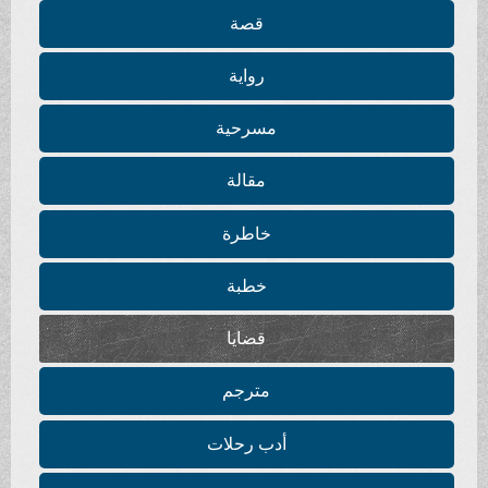
قصة
رواية
مسرحية
مقالة
خاطرة
خطبة
قضايا
مترجم
أدب رحلات