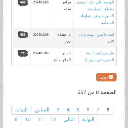
الهجوم على حلب: توسع
فراس
2024/12/06
607
مناطق المعارضة
فحام
السورية وتغير بتوازنات
المنطقة
لعبة داعش انتهت و إلى
م. هشام
2024/12/06
563
الابد
نجار
هل من كسر للبنية
ياسين
2024/12/06
735
الدموية في سوريا؟
الحاج صالح
جديد
الصفحة 8 من 337
8
7
6
5
4
3
السابق
البداية
النهاية
التالي
12
11
10
9