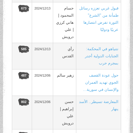
قبول غربي تعززه رسائل
حسام
2024/12/13
673
طمأنة من "الشرع"
المحمود |
الثورة تفرض انتصارها
هاني كرزي
عربيًا ودوليًا
| علي
درويش
نتنياهو في المحكمة:
رأي
2024/12/13
585
الجنايات الدولية أجدر
القدس
بمجرم حرب
حول عودة القصف
زهير سالم
2024/12/06
487
الجوي تهديد العمران
والإنسان في سورية…
المعارضة تسيطر.. الأسد
حسن
2024/12/06
802
ينهار
إبراهيم |
علي
درويش