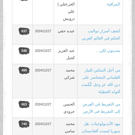
المراقبة
الجرعتلي |
علي
درويش
كشف أسرار دواليب
عبده حقي
2024/12/27
637
الحكم في العالم العربي
متدينون لكن...
عبد العزيز
2024/12/27
546
كحيل
من أجل التمكين للتيار
محمد
2024/12/27
495
العلماني المتجاسر على
شركي
دين الله عز وجل كُمِّمت
أفواه الخطباء
من التفريط في العِرض
الحسن
2024/12/27
663
إلى التفريط في الأرض
جرودي
مهد الأيديولوجيات: هل
محمد
2024/12/27
740
سوريا ليست أفغانستان
سامي