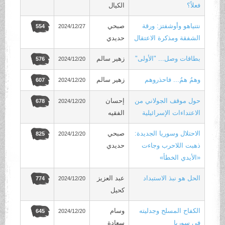
فعلاً؟
الكيال
نتنياهو وأوشفتز: ورقة
صبحي
2024/12/27
554
الشفقة ومذكرة الاعتقال
حديدي
‏بطاقات وصل... "الأولى"
زهير سالم
2024/12/20
576
وهمُ همُ... فاحذروهم
زهير سالم
2024/12/20
607
حول موقف الجولاني من
إحسان
2024/12/20
678
الاعتداءات الإسرائيلية
الفقيه
الاحتلال وسوريا الجديدة:
صبحي
2024/12/20
825
ذهبت اللاحرب وجاءت
حديدي
«الأيدي الخطأ»
الحل هو نبذ الاستبداد
عبد العزيز
2024/12/20
774
كحيل
الكفاح المسلح وجدليته
وسام
2024/12/20
645
في سوريا
سعادة