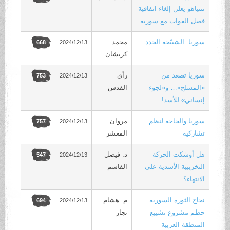
نتنياهو يعلن إلغاء اتفاقية
فصل القوات مع سورية
سوريا: الشبيّحة الجدد
محمد
2024/12/13
668
كريشان
سوريا تصعد من
رأي
2024/12/13
753
«المسلخ»… و«لجوء
القدس
إنساني» للأسد!
سوريا والحاجة لنظم
مروان
2024/12/13
757
تشاركية
المعشر
هل أوشكت الحركة
د. فيصل
2024/12/13
547
التخريبية الأسدية على
القاسم
الانتهاء؟
نجاح الثورة السورية
م. هشام
2024/12/13
694
حطم مشروع تشييع
نجار
المنطقة العربية