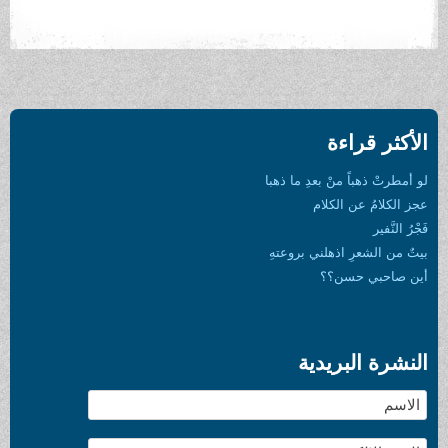
الأكثر قراءة
لو أمطرتْ ذهباً منْ بعدِ ما ذهبا
عجز الكلامُ عن الكلام
فَجْرُ النَّفير
بيتٌ من الشعرِ اذهلني بروعتهِ
أين صاحبي حسن؟؟
النشرة البريدية