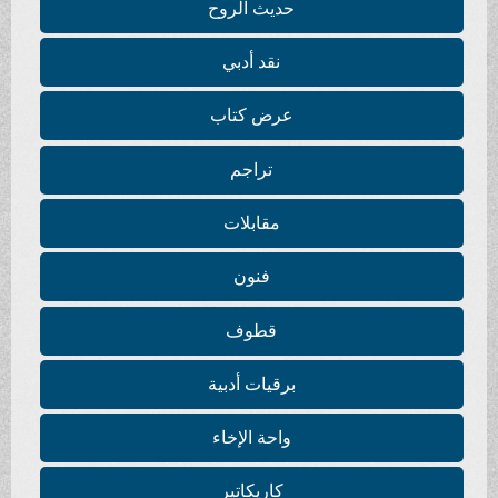
حديث الروح
نقد أدبي
عرض كتاب
تراجم
مقابلات
فنون
قطوف
برقيات أدبية
واحة الإخاء
كاريكاتير