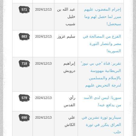
إجرام المغضوب عليهم
عبد الله بن
2024/12/13
571
مبرر لما حصل لهم وما
خليل
سيحصل!
شبيب
الفزع من المصالحة في
سليم عزوز
2024/12/13
883
مصر وانتصار الثورة
السورية!
تقرير: قناة “جي بي نيوز”
إبراهيم
2024/12/13
718
البريطانية مهووسة
درويش
بالإسلام والمسلمين
لدرجة التحريض عليهم
سوريا: ليس لدى الأسد
رأي
2024/12/13
579
من يدافع عنه!
القدس
سيناريو ثورة تشرين في
علي
2024/12/13
690
العراق يتكرر في ثورة
الكاش
حلب