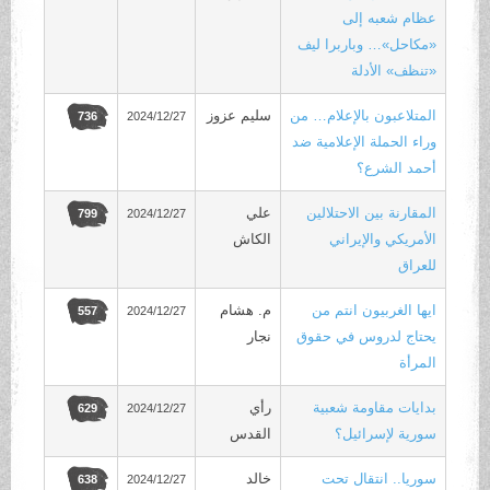
عظام شعبه إلى
«مكاحل»… وباربرا ليف
«تنظف» الأدلة
المتلاعبون بالإعلام… من
سليم عزوز
2024/12/27
736
وراء الحملة الإعلامية ضد
أحمد الشرع؟
المقارنة بين الاحتلالين
علي
2024/12/27
799
الأمريكي والإيراني
الكاش
للعراق
ايها الغربيون انتم من
م. هشام
2024/12/27
557
يحتاج لدروس في حقوق
نجار
المرأة
بدايات مقاومة شعبية
رأي
2024/12/27
629
سورية لإسرائيل؟
القدس
سوريا.. انتقال تحت
خالد
2024/12/27
638