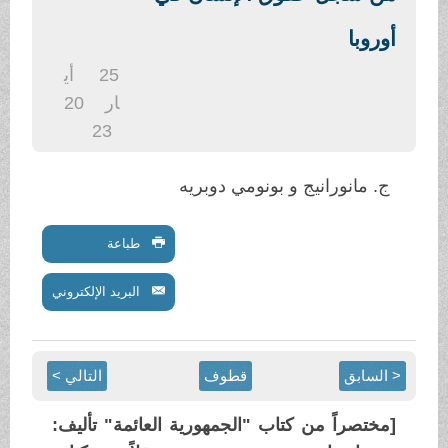
.
أوروبا
25
أي
ار
20
23
ج. مانورانيج و بونومي دوبريه
طباعة
البريد الإلكتروني
< السابق
قطوف
التالي >
[مختصراً من كتاب "الجمهورية العائمة" تأليف: