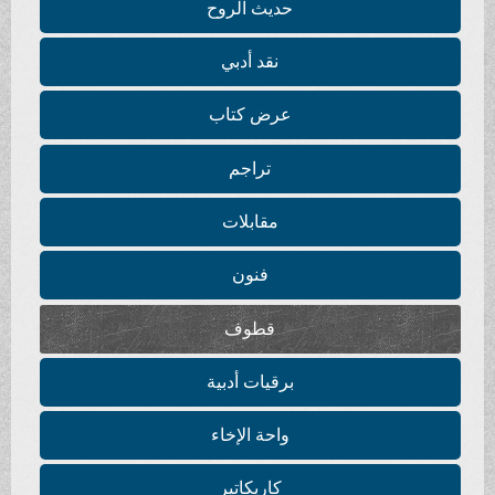
حديث الروح
نقد أدبي
عرض كتاب
تراجم
مقابلات
فنون
قطوف
برقيات أدبية
واحة الإخاء
كاريكاتير