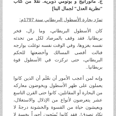
ج. مانورانيج و بونومي دوبريه. نقلاً من كتاب
"نظرية العدل" لجمال البنا]
تمرّد بحارة الأسطول البريطاني سنة 1797م:
كان الأسطول البريطاني، وما زال، فخر
بريطانيا. فقد وقف بالمرصاد لكل من تحدثه
نفسه بغزوها، وفي الوقت نفسه توغلت بوارجه
فنالت أقصى المسالك وأخضعتها للحكم
البريطاني، حتى تركزت في الأسطول قوة
بريطانيا..
وإنه لمن أعجب الأمور أن نعْلَم أن الذين كانوا
يعملون على ظهر الأسطول ويخوضون معاركه
من البحارة أو المقاتلين، كانوا حتى القرن التاسع
عشر يتعرضون لأنواع من الإذلال والاستغلال،
ويعيشون حياة من القسوة والخشونة درجةً لا
تكاد تصدق!. فقد كانوا يُمنَحون أجوراً بخسة لا