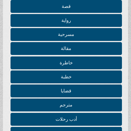
قصة
رواية
مسرحية
مقالة
خاطرة
خطبة
قضايا
مترجم
أدب رحلات