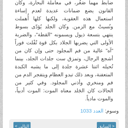
ضابط مهما صَغُر، في معاملة البحارة، وكان
القانون يضع ضمانات عديدة لعدم إساءة
استعمال هذه العقوبة، ولكنها كلها أُهملت
ونُسيتْ مع الزمن. وكان الجلد يُؤدّى بسوط
ينتهي بتسعة ذيول ويسمونه "القطة"، والضربة
الأولى التي يضربها الجلاد بكل قوة تُفْلت فوراً
"آه" عالية من فم المجلود حتى وإن كان من
أشجع الرجال، وتمزق ست جلدات الجلد، بينما
تُحيله اثنتا عشرة جلدة إلى ما يشبه الكبدة
المتعفنة، وبعد ذلك تبدو العظام ويتفجر الدم من
فم ومنخري وأذني المجلود. وفي كثير من
الحالات كان الجَلد معناه الموت: الموت أدبياً،
والموت مادياً.
وسوم:
العدد 1033
< السابق
التالي >