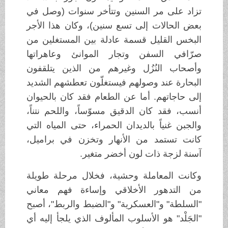
تزاد على مر السنين وتتأخر سنوات (وصل في
بعض الحالات إلى تسع سنين)، وكان هذا الأجر
البخس القليل قسمة عادلة بين المستغلين من
صرّافي السفن وتجار الموانئ وعاهراتها
وأصحاب النُزُل وغيرهم من الذين يتلقفون
البحارة عند وصولهم فيستغلّون تعطشهم الشديد
إلى حاجاتهم. أما عن الطعام فقد كان بالحيوان
أنسب، فقد كان الدقيق مسوّساً، واللحم نتناً،
والجبن غنياً بالديدان الحمراء، حتى المياه التي
كانت تستمد من الأنهار وتخزن في براميل،
آسنة لزجة ذات لون أخضر متغير.
وكانت المعاملة وحشية، فخلال مرحلة طويلة
من التدهور الأخلاقي وإساءة فهم معاني
"السلطة" و"العسكرية" و"الضبط والربط"، أصبح
"الجَلْد" هو الأسلوب المألوف الذي يلجأ إليه أي