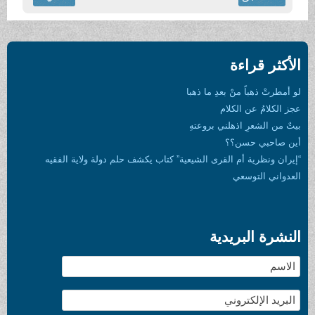
الأكثر قراءة
لو أمطرتْ ذهباً منْ بعدِ ما ذهبا
عجز الكلامُ عن الكلام
بيتٌ من الشعرِ اذهلني بروعتهِ
أين صاحبي حسن؟؟
“إيران ونظرية أم القرى الشيعية” كتاب يكشف حلم دولة ولاية الفقيه
العدواني التوسعي
النشرة البريدية