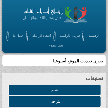
الرئيسية
تعريف بالرابطة
أعضاء الرابطة
اتصل بنا
بحث متقدم
يجري تحديث الموقع أسبوعيا
تصنيفات
شعر
نثر فني