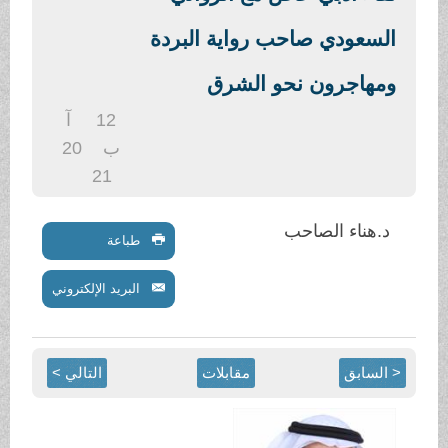
.
السعودي صاحب رواية البردة
ومهاجرون نحو الشرق
12
آ
ب
20
21
د.هناء الصاحب
طباعة
البريد الإلكتروني
< السابق
مقابلات
التالي >