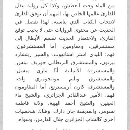
من الماء وقت العطش، وكذا كل رواية تنقل
للقارئ عالمها الخاص بها، المهم أن يوفق القارئ
لانتخاب الكتاب الذي يناسبه، لهذا نفصل في
الحديث عن محتوى الروايات حتى لا يخيب توقع
القارئ، ولاختصار الحديث نقسم الأبطال إلى
مستشرقين، ومقاومين، أما المستشرقون،
فهم: الليدي استر استانهوب، والسير ريتشارد
بيرتون، والمستشرق البريطاني جوزيف بيتس،
والمستشرقة الألمانية أنّا ماري ميشل،
والمستشرق ويليم مونتجومري وات،
والمستشرقة كارن أرمسترنغ، أما المقاومون
فهم: الأمير عبدالقادر الجزائري، والشيخ ماء
العينين، والشيخ أحمد الهيبة، ولالة فاطمة
نسومر، والقديسة جان دارك، وهناك شخصيات
أخرى كالشاب الجزائري جلال الفارس، وسواه.