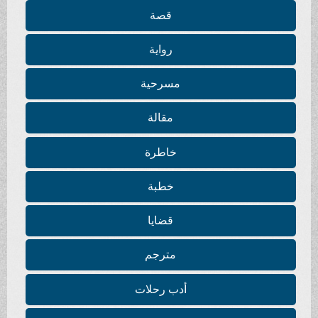
قصة
رواية
مسرحية
مقالة
خاطرة
خطبة
قضايا
مترجم
أدب رحلات