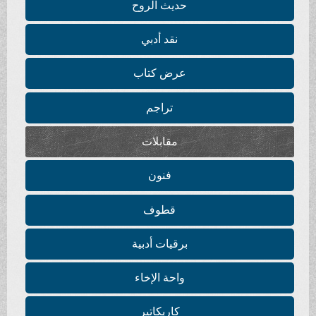
حديث الروح
نقد أدبي
عرض كتاب
تراجم
مقابلات
فنون
قطوف
برقيات أدبية
واحة الإخاء
كاريكاتير