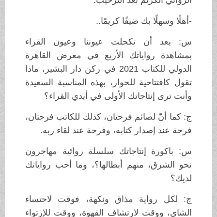
-أهلًا وسهلًا بك ضيفًا كريمًا..
س: بعد أن تكحلت عيوننا وعيون القراء
بمشاهدة رواياتك الأربع في معرض القاهرة
الدولي للكتاب 2021 في ركن دار البشير، ماذا
تقول كافتتاحية للحوار، بهذه المناسبة السعيدة
وأنت ترى إنتاجاتك الأولى في أيدي القراء؟
ج: كما أنّ لصائم فرحتان، كذلك للكاتب فرحتان،
فرحة عند إصدار كتابه، وفرحة عند لقاء ربه.
س: باكورة إنتاجاتك سلسلة روائية مهاجرون
نحو الشرق، منهم أبطالها؟، وما أحب رواياتك
لديك؟
ج: لكل رواية مذاق ونكهة، فوقت لاحتساء
الشاي، ووقت لارتشاف القهوة، ووقت للإرتواء