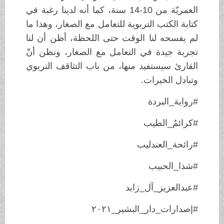
العمريّة من 10-14 سنة، كما أنه لدينا رغبة في
كتابة الكتب التربوية للتعامل مع الصغار، وهذا ما
لم يفسحه لنا الوقت حتى اللحظة، أظن أن لنا
تجربة جيدة في التعامل مع الصغار، ونظن أنّ
القارئ سيستفيد منها، من باب التثاقف التربوي
وتبادل الخبرات.
#رواية_البردة
#كرائمُ_الطيب
#رائحة_العندليب
#شذا_الحبيب
#عبدالعزيز_آل_زايد
#إصدارات_دار_البشير_٢٠٢١