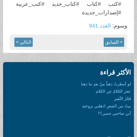
#كتب #كتاب #كتاب_جديد #كتب_عربية
#إصدارات_جديدة
وسوم:
العدد 941
< السابق
التالي >
الأكثر قراءة
لو أمطرتْ ذهباً منْ بعدِ ما ذهبا
عجز الكلامُ عن الكلام
فَجْرُ النَّفير
بيتٌ من الشعرِ اذهلني بروعتهِ
أين صاحبي حسن؟؟