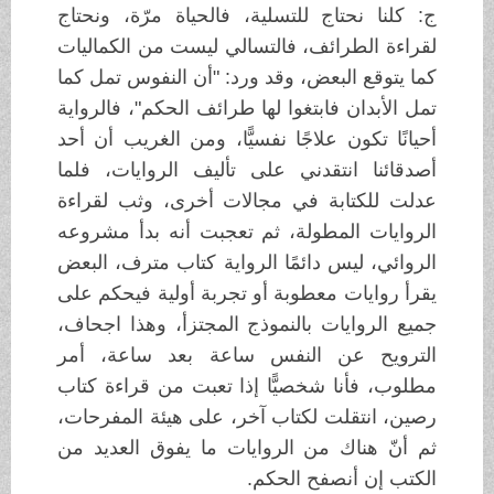
ج: كلنا نحتاج للتسلية، فالحياة مرّة، ونحتاج
لقراءة الطرائف، فالتسالي ليست من الكماليات
كما يتوقع البعض، وقد ورد: "أن النفوس تمل كما
تمل الأبدان فابتغوا لها طرائف الحكم"، فالرواية
أحيانًا تكون علاجًا نفسيًّا، ومن الغريب أن أحد
أصدقائنا انتقدني على تأليف الروايات، فلما
عدلت للكتابة في مجالات أخرى، وثب لقراءة
الروايات المطولة، ثم تعجبت أنه بدأ مشروعه
الروائي، ليس دائمًا الرواية كتاب مترف، البعض
يقرأ روايات معطوبة أو تجربة أولية فيحكم على
جميع الروايات بالنموذج المجتزأ، وهذا اجحاف،
الترويح عن النفس ساعة بعد ساعة، أمر
مطلوب، فأنا شخصيًّا إذا تعبت من قراءة كتاب
رصين، انتقلت لكتاب آخر، على هيئة المفرحات،
ثم أنّ هناك من الروايات ما يفوق العديد من
الكتب إن أنصفح الحكم.