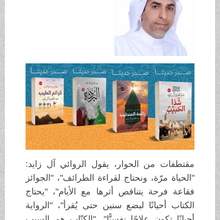
مقتطفات من الحوار، يقول الروائي آل زايد:
"الحياة مرّة، ونحتاج لقراءة الطرائف"، "الجوائز
فقاعة فرحة يتناقص أثرها مع الأيام"، "يحتاج
الكتاب أحيانًا لبضع سنين حتى يُقرأ"، "الرواية
أحيانًا تكون علاجًا نفسيًّا"، "الكتّاب هم السبب