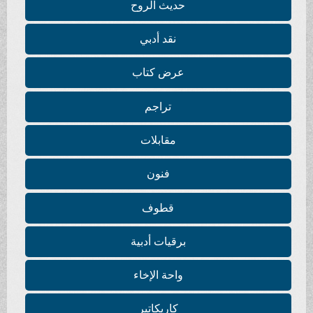
حديث الروح
نقد أدبي
عرض كتاب
تراجم
مقابلات
فنون
قطوف
برقيات أدبية
واحة الإخاء
كاريكاتير