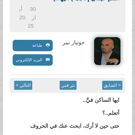
.
30
أي
ار
20
25
جوتيار تمر
طباعة
البريد الإلكتروني
< السابق
نثر فني
التالي >
ايها الساكن فيَّ..
أتعلم..؟
حتى حين لا أرك، ابحث عنك في الحروف