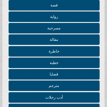
قصة
رواية
مسرحية
مقالة
خاطرة
خطبة
قضايا
مترجم
أدب رحلات