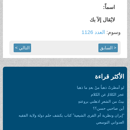
اسماً:
لايُقال إلآ بك
وسوم:
العدد 1126
< السابق
التالي >
الأكثر قراءة
لو أمطرتْ ذهباً منْ بعدِ ما ذهبا
عجز الكلامُ عن الكلام
بيتٌ من الشعرِ اذهلني بروعتهِ
أين صاحبي حسن؟؟
“إيران ونظرية أم القرى الشيعية” كتاب يكشف حلم دولة ولاية الفقيه
العدواني التوسعي