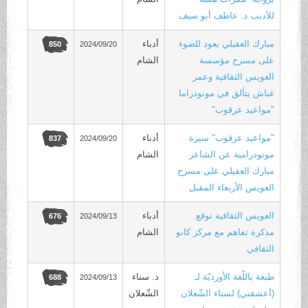
للأديب د. عاطف أبو سيف
مبارك العقيلي يعود للضوء
أدباء
2024/09/20
850
على مسرح مؤسسة
الشام
العويس الثقافية وعمر
غباش يتألق في مونودراما
"مواعيد عرقوب"
"مواعيد عرقوب" سيرة
أدباء
2024/09/20
837
مونودرامية عن الشاعر
الشام
مبارك العقيلي على مسرح
العويس الأربعاء المقبل
العويس الثقافية توقع
أدباء
2024/09/13
676
مذكرة تفاهم مع مركز كانو
الشام
الثقافي
طبعة باللّغة الأورديّة لـ
د. سناء
2024/09/13
688
(أعشقني) لسناء الشّعلان
الشّعلان