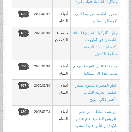
وصنّارة“ للأستاذ فؤاد نقّارة
صدور الطبعة العربية لكتاب
أدباء
2025/01/17
636
"قوة الرأسمالية"
الشام
رواية (أدركها النّسيان) لسناء
د. سناء
2025/01/10
653
الشّعلان في أطروحة
الشّعلان
دكتوراة أردنيّة للباحثة
فاطمة الزّغول
مجموعة النيل العربية تترجم
أدباء
2025/01/10
736
كتاب "قوة الرأسمالية"
الشام
الدار المصرية للعلوم تصدر
أدباء
2025/01/10
587
الطبعة العربية للكتاب
الشام
الأحمر لكارل يونج
مؤسسة سلطان بن علي
أدباء
2025/01/03
830
العويس الثقافية عام حافل
الشام
بالإبداع والتألق في المشهد