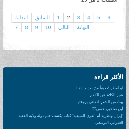
6
5
4
3
2
1
السابق
البداية
النهاية
التالي
10
9
8
7
الأكثر قراءة
لو أمطرتْ ذهباً منْ بعدِ ما ذهبا
عجز الكلامُ عن الكلام
بيتٌ من الشعرِ اذهلني بروعتهِ
أين صاحبي حسن؟؟
“إيران ونظرية أم القرى الشيعية” كتاب يكشف حلم دولة ولاية الفقيه
العدواني التوسعي