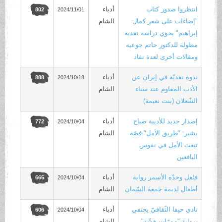
انتظروا صدور كتاب
أدباء
2024/11/01
802
"إضاءَات على شعر كمال
الشام
إبراهيم" يحوي دراسة نقدية
مطولة للدكتور حاتم جوعيه
ومقالات أخرى لعدة نقاد
ندوة نقديّة في إيران عن
أدباء
2024/10/18
888
الأدب المقاوم عند سناء
الشام
الشّعلان (بنت نعيمة)
إصدار جديد للأديبة صباح
أدباء
2024/10/04
772
بشير: "طريق الأمل" قصّة
الشام
تبعث الأمل في نفوس
اليافعين
فلفل وجدّه الأسمر رواية
أدباء
2024/10/04
665
أطفال لديمة جمعة السّمان
الشام
نادي حيفا الثّقافيّ يحتفي
أدباء
2024/10/04
606
برواية "ممرّات هشّة"
الشام