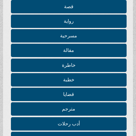
قصة
رواية
مسرحية
مقالة
خاطرة
خطبة
قضايا
مترجم
أدب رحلات