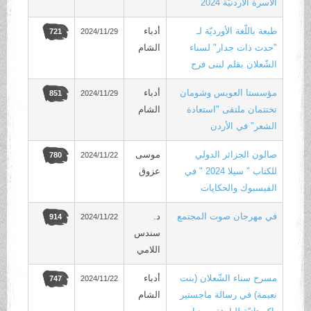
الأسرة الأردنيّة 2024
طبعة باللّغة الأورديّة لـ
أدباء
2024/11/29
721
"حدث ذات جدار" لسناء
الشام
الشّعلان بقلم لبنى فرح
مؤسستا العويس وشومان
أدباء
2024/11/29
851
تختتمان ملتقى "استعادة
الشام
الشعر" في الأردن
صالون الجزائر الدولي
موسى
2024/11/22
780
للكتاب " سيلا 2024 " في
عزوڨ
الفيسبوك والحكايات
في مهرجان صوت المجتمع
د.
2024/11/22
914
سندس
اللامي
مسرح سناء الشّعلان (بنت
أدباء
2024/11/22
747
نعيمة) في رسالة ماجستير
الشام