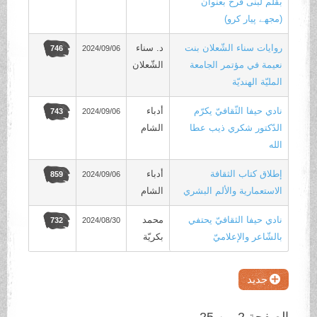
بقلم لبنى فرح بعنوان
(مجھے پیار کرو)
روايات سناء الشّعلان بنت
د. سناء
2024/09/06
746
نعيمة في مؤتمر الجامعة
الشّعلان
المليّة الهنديّة
نادي حيفا الثّقافيّ يكرّم
أدباء
2024/09/06
743
الدّكتور شكري ذيب عطا
الشام
الله
إطلاق كتاب الثقافة
أدباء
2024/09/06
859
الاستعمارية والألم البشري
الشام
نادي حيفا الثقافيّ يحتفي
محمد
2024/08/30
732
بالشّاعر والإعلاميّ
بكريّة
جديد
الصفحة 2 من 25