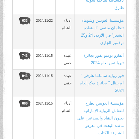
باكستانيّة للباحثة سونيا
طارق
مؤسستا العويس وشومان
أدباء
2024/11/22
633
تنظمان ملتقى "استعادة
الشام
الشعر" في الأردن 24 و25
نوفمبر الجاري
ألفارو بومبو يفوز بجائزة
عبده
2024/11/15
743
ثيربانتس لعام 2024
حقي
فوز رواية سامانثا هارفي "
عبده
2024/11/15
941
أوربيتال " بجائزة بوكر لعام
حقي
2024
مؤسسة العويس تطرح
أدباء
2024/11/15
666
للنقاش الرواية الإماراتية
الشام
بعيون النقاد والمبدعين على
مائدة البحث في معرض
الشارقة للكتاب