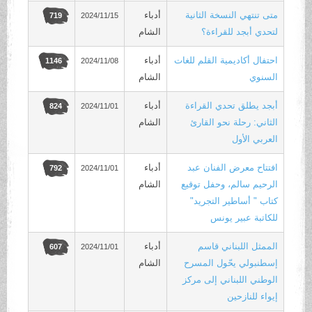
متى تنتهي النسخة الثانية
أدباء
2024/11/15
719
لتحدي أبجد للقراءة؟
الشام
احتفال أكاديمية القلم للغات
أدباء
2024/11/08
1146
السنوي
الشام
أبجد يطلق تحدي القراءة
أدباء
2024/11/01
824
الثاني: رحلة نحو القارئ
الشام
العربي الأول
افتتاح معرض الفنان عبد
أدباء
2024/11/01
792
الرحيم سالم، وحفل توقيع
الشام
كتاب " أساطير التجريد"
للكاتبة عبير يونس
الممثل اللبناني قاسم
أدباء
2024/11/01
607
إسطنبولي يحّول المسرح
الشام
الوطني اللبناني إلى مركز
إيواء للنازحين