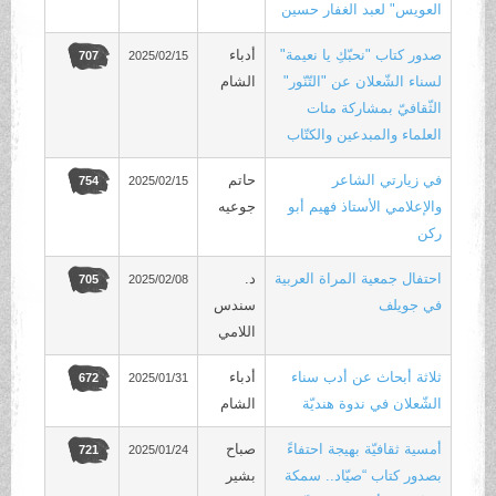
العويس" لعبد الغفار حسين
صدور كتاب "نحبّكِ يا نعيمة"
أدباء
2025/02/15
707
لسناء الشّعلان عن "التّنّور"
الشام
الثّقافيّ بمشاركة مئات
العلماء والمبدعين والكتّاب
في زيارتي الشاعر
حاتم
2025/02/15
754
والإعلامي الأستاذ فهيم أبو
جوعيه
ركن
احتفال جمعية المراة العربية
د.
2025/02/08
705
في جويلف
سندس
اللامي
ثلاثة أبحاث عن أدب سناء
أدباء
2025/01/31
672
الشّعلان في ندوة هنديّة
الشام
أمسية ثقافيّة بهيجة احتفاءً
صباح
2025/01/24
721
بصدور كتاب “صيّاد.. سمكة
بشير