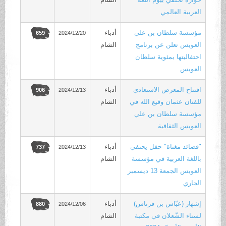
العربية العالمي
مؤسسة سلطان بن علي
أدباء
2024/12/20
659
العويس تعلن عن برنامج
الشام
احتفاليتها بمئوية سلطان
العويس
افتتاح المعرض الاستعادي
أدباء
2024/12/13
906
للفنان عثمان وقيع الله في
الشام
مؤسسة سلطان بن علي
العويس الثقافية
"قصائد مغناة" حفل يحتفي
أدباء
2024/12/13
737
باللغة العربية في مؤسسة
الشام
العويس الجمعة 13 ديسمبر
الجاري
إشهار (عبّاس بن فرناس)
أدباء
2024/12/06
880
لسناء الشّعلان في مكتبة
الشام