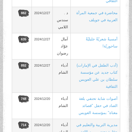
الثقافي
محاضرة في جمعية المرأة
د .
2024/12/27
882
العربية في جويلف
سندس
اللامي
أمسيةٌ شعريّةٌ جليليّةٌ
آمال
2024/12/27
635
ساحوريّة!
عوّاد
رضوان
(أدب الطفل في الإمارات)
أدباء
2024/12/27
892
كتاب جديد عن مؤسسة
الشام
سلطان بن علي العويس
الثقافية
أصوات شابة تحتفي بلغة
أدباء
2024/12/20
748
الضاد في حفل "قصائد
الشام
مغناة" بمؤسسة العويس
مديرية التربية والتعليم في
أدباء
2024/12/20
714
حوّارة تحتفي بيوم اللغة
الشام