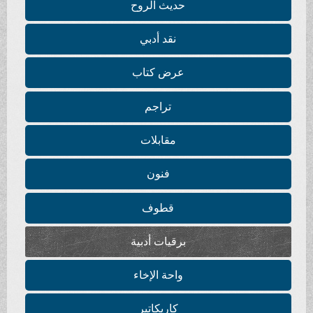
حديث الروح
نقد أدبي
عرض كتاب
تراجم
مقابلات
فنون
قطوف
برقيات أدبية
واحة الإخاء
كاريكاتير