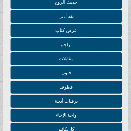
حديث الروح
نقد أدبي
عرض كتاب
تراجم
مقابلات
فنون
قطوف
برقيات أدبية
واحة الإخاء
كاريكاتير