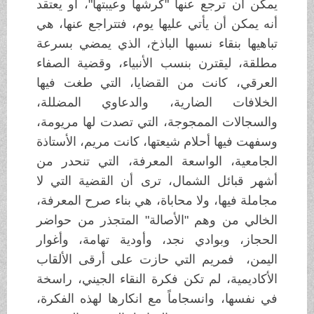
يمكن أن ترجع عنها "كرشها وعيبتها"، أو يعتقد
أنه يمكن أن يأتي عليها يوم، فتتراجع عنها، هي
تباهيها بنقاء نسبها الباذخ، الذي يمضي بسرعة
مطلقة، ليقترن بنسب الأنبياء، وقضية الصفاء
العرقي، كانت من القضايا، التي طغت فيها
الخلافات الضارية، والدعاوي المضللة،
والسجالات الممجوجة، التي تصدت لها مريومة،
وسفهت فيها أحلام شيعتها، كانت مريم، الأستاذة
الجامعية، الواسعة المعرفة، التي تنحدر من
أشهر قبائل الشمال، ترى أن القضية التي لا
مجاملة فيها، ولا محاباة، هي بناء صرح المعرفة،
الخالي من وهم "الأصالة" المتجذر من حواضر
الحجاز، وبوادي نجد، وأودية تهامة، وأغوار
اليمن، فمريم التي حازت على أرقى الألقاب
الأكاديمية، لم تكن فكرة النقاء الجيني، راسخة
في نفسها، وانسجاماً مع انكارها لهذه الفكرة،