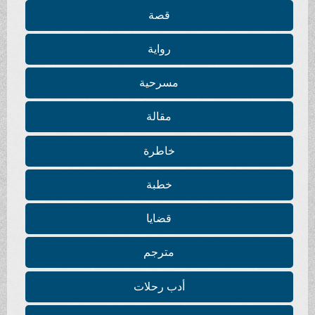
قصة
رواية
مسرحية
مقالة
خاطرة
خطبة
قضايا
مترجم
أدب رحلات