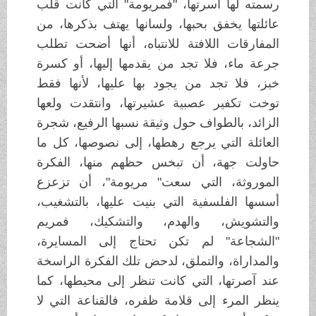
رسمته لها أسرتها، "فمريومة" التي كانت قلب
عائلتها يخفق بحبها، ولسانها يهتف بذكرها، من
المفارقات اللافتة للانتباه، أنها أضحت تطلب
جرعة ماء، فلا تجد من يقدمها إليها، أو كسرة
خبز، فلا تجد من يجود بها عليها، لأنها فقط
توخت تكفير عصبية عشيرتها، وانتقدت ولعها
الزائد، بالطواف حول وثيقة نسبها الرفيع، شجرة
العائلة التي يرجع رهطها، إلى نصوصها، كل ما
حاولت جهة، أن تبخس حظهم منها، الفكرة
الموروثة، التي سعت" مريومة"، أن تزعزع
أسسها الفلسفية التي بنيت عليها، بالتشغيب،
والتشويش، والهدم، والتشكيك، فمريم
"الشجاعة" لم تكن تحتاج إلى المسايرة،
والمداراة، والتملق، لدحض تلك الفكرة الراسخة
عند آصرتها، التي كانت تنظر إلى محيطها، كما
ينظر المرء إلى قلامة ظفره، فالقناعة التي لا