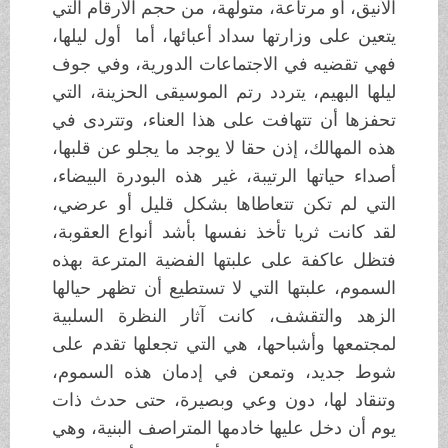
الأنيق، أو مرتاعة، متولهة، من حجم الأرقام التي
يتعين على وزارتها سداد أعبائها، أما أول ليلها،
فهي تقضيه في الاجتماعات الدورية، وفي جوف
ليلها البهيم، يتردد رتم الموسيقى الحزينة، التي
تحفزها أن تتهافت على هذا العناء، وتتردى في
هذه المهالك، إذن حقا لا يوجد ما يجلو عن قلبها،
أصداء حياتها الرتيبة، غير هذه البودرة البيضاء،
التي لم تكن تتعاطاها بشكل قليل أو عرضي،
لقد كانت ثريا تأخذ نفسها بأشد أنواع العقوبة،
فتظل عاكفة على علبتها الفضية المترعة بهذه
السموم، علبتها التي لا تستطيع أن تظهر حيالها
الزهد والتقشف، كانت آثار النظرة السلبية
لمجتمعها وأشباحها، هي التي تجعلها تقدم على
شوط جديد، وتمعن في إدمان هذه السموم،
وتنقاد لها، دون وعي وبصيرة، حتى حدث ذات
يوم أن دخل عليها خادمها المتراصف البنية، وهي