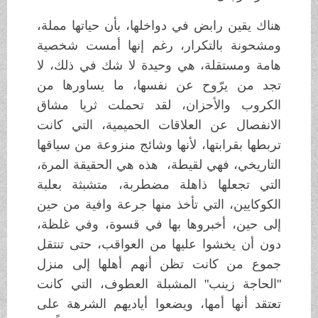
هناك يقين رابض في دواخلها، بأن حياتها مملة،
ومشحونة بالتكرار، رغم إنها أمست شخصية
هامة ومستقلة، هي وحيدة لا شك في ذلك، لا
تجد من يرّوح عن نفسها، ما يساورها من
الكروب والأحزان، لقد تحملت ثريا مشاق
الانفصال عن العلاقات الحميمية، التي كانت
تربطها بقرابتها، لأنها وشائج منزوعة من سياقها
التاريخي، فهي لقيطة، هذه هي الحقيقة المرة،
التي تجعلها ذاهلة مضطربة، متشبثة بعلبة
الكوكايين، التي تأخذ منها جرعة وافية من حين
إلى حين، أخبروها بها في قسوة، وفي غلظة،
دون أن يخشوا عليها من العواقب، حتى تنتقل
جموع من كانت تظن أنهم أهلها إلى منزل
"الحاجة زينب" المشبلة العطوف، التي كانت
تعتقد أنها أمها، ويضعوا أياديهم الشرهة على