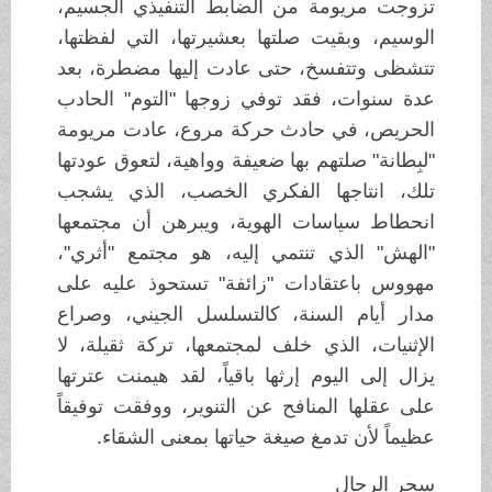
تزوجت مريومة من الضابط التنفيذي الجسيم،
الوسيم، وبقيت صلتها بعشيرتها، التي لفظتها،
تتشظى وتتفسخ، حتى عادت إليها مضطرة، بعد
عدة سنوات، فقد توفي زوجها "التوم" الحادب
الحريص، في حادث حركة مروع، عادت مريومة
"لبِطانة" صلتهم بها ضعيفة وواهية، لتعوق عودتها
تلك، انتاجها الفكري الخصب، الذي يشجب
انحطاط سياسات الهوية، ويبرهن أن مجتمعها
"الهش" الذي تنتمي إليه، هو مجتمع "أثري"،
مهووس باعتقادات "زائفة" تستحوذ عليه على
مدار أيام السنة، كالتسلسل الجيني، وصراع
الإثنيات، الذي خلف لمجتمعها، تركة ثقيلة، لا
يزال إلى اليوم إرثها باقياً، لقد هيمنت عترتها
على عقلها المنافح عن التنوير، ووفقت توفيقاً
عظيماً لأن تدمغ صيغة حياتها بمعنى الشقاء.
سحر الرجال