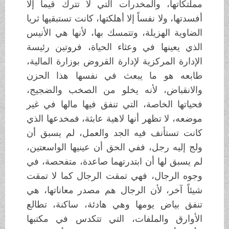
مملتكاتها، والمخدرات التي لا تترك قيماً إلا
أفسدتها، ولا نفساً إلا أهلكتها، كانت تستبقيها ثريا
الضاوية الهزيلة، وتتمسك بها، لأنها هي الأنيس
الذي يعينها في وعثاء الحياة، فروتين رئيسة
الإدارة المركزية لإدارة القروض بوزارة المالية،
طابعه هو ما يبعث في نفسها هذا الحزن
والانقباض، لأنه يخلو من الصخب والضجيج،
فحياتها الخاصة، التي تنفق فيها مالها في غير
موضعه، لا تظهر أنها لاهية عابثة، فمخدعها الذي
كانت تستأنف فيه الجد والعمل، لم يسبق أن
ولج إليه رجل، ففي الحق أن عينيها الواسعتين،
لم يسبق لها أن ابتدرتهما صاعدة، متفحصة، في
وجوه الرجال، فهي تمقت الرجال كما لا تمقت
شيئاً آخر، لأن الرجال هم مصدر معاناتها، هي
تنفق بياض يومها وهي هادئة، ساكنة، تطالع
الأوارق والملفات، التي تتكدس في مكتبها