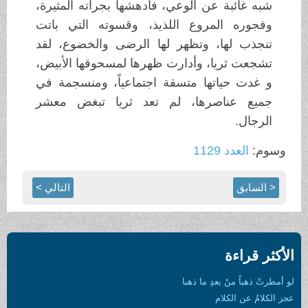
شبه غائبة عن الوعي، فأدهشها بجرأته المثيرة،
وفجوره المروع اللذيذ، وقسوته التي باتت
تنجذب لها، وتظهر لها الرضى والخضوع، لقد
تشجعت ثريا، وأدارت ظهرها لمسحوقها الأبيض،
و غدت حياتها متسقة اجتماعياً، ومنسجمة في
جميع عناصرها، لم تعد ثريا تبغض معشر
الرجال.
وسوم:
العدد 1129
< السابق
التالي >
الأكثر قراءة
لو أمطرتْ ذهباً منْ بعدِ ما ذهبا
عجز الكلامُ عن الكلام