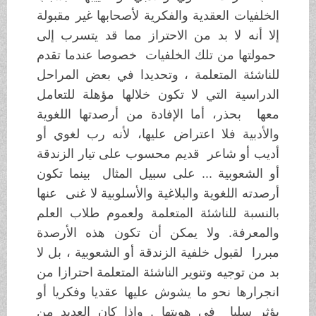
الخلفيات العقدية والفكرية لأصحابها غير مقبولة
إلا أنه لا بد من الاحتراز مما قد يتسرب إلى
حمولتها من تلك الخلفيات خصوصا عندما تقدم
للناشئة المتعلمة ، وتحديدا في بعض المراحل
الدراسية التي لا تكون خلالها مؤهلة للتعامل
معها بحذر، أما الإفادة من أرصدتها اللغوية
والأدبية فلا اعتراض عليها، لأنه رب لغوي أو
أديب أو شاعر قديم محسوب على تيار الزندقة
أو الشعوبية ... على سبيل المثال بينما تكون
أرصدته اللغوية والبلاغية والأسلوبية لا غنى عنها
بالنسبة للناشئة المتعلمة ولعموم طلاب العلم
والمعرفة. ولا يمكن أن تكون هذه الأرصدة
مبررا لقبول خلفية الزندقة أو الشعوبية ، بل لا
بد من توجيه وتنوير الناشئة المتعلمة احترازا من
انجرارها نحو ما يشوش عليها عقديا وفكريا أو
يؤثر سلبا في هويتها . وإذا كان العديد من