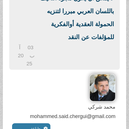
.
باللسان العربي مبررا لتنزيه
الحمولة العقدية أوالفكرية
للمؤلفات عن النقد
03
آ
ب
20
25
محمد شركي
mohammed.said.chergui@gmail.com
طباعة