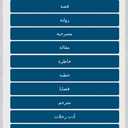
قصة
رواية
مسرحية
مقالة
خاطرة
خطبة
قضايا
مترجم
أدب رحلات