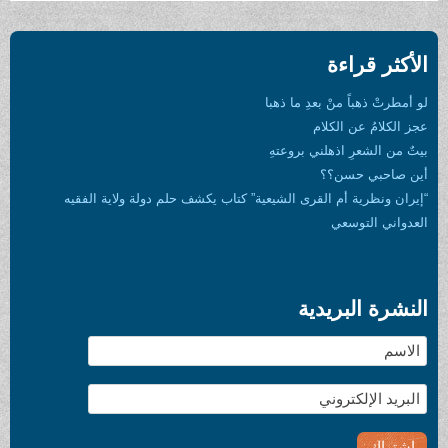
الأكثر قراءة
لو أمطرتْ ذهباً منْ بعدِ ما ذهبا
عجز الكلامُ عن الكلام
بيتٌ من الشعرِ اذهلني بروعتهِ
أين صاحبي حسن؟؟
“إيران ونظرية أم القرى الشيعية” كتاب يكشف حلم دولة ولاية الفقيه
العدواني التوسعي
النشرة البريدية