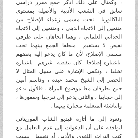
، وكمثال على ذلك أذكر جمع مقرر دراسي
سابق في الشعب الأدبية والأصيلة بمستوى
الباكالوريا تحت مسمى زعماء الإصلاح بين
منتمين إلى الاتجاه الديني ، ومنتمين إلى الاتجاه
الحداثي العلماني ، وهما اتجاهان على طرفي
نقيض لا يستقيم منطقا الجمع بينهما تحت
مسمى الإصلاح، لأن ما كان يدعو إليه بعضهم
باعتباره إصلاحا كان ينقضه غيرهم باعتباره
تخلفا ، وتكفي الإشارة على سبيل المثال لا
الحصر إلى الشيخ محمد عبده ، وقاسم أمين
حين يطرقان معا موضوع المرأة ، فالأول يدعو
إلى حجابها ، والثاني يدعو إلى تبرجها وسفورها ،
والناشئة المتعلمة محتارة بينهما .
ونعود إلى ما أثاره فيديو الشاب الموريتاني
لنوافقه على أن الدعوات إلى عدم التعامل مع
كتب التراث اللغوي والأدبي أو تغييبها بسبب