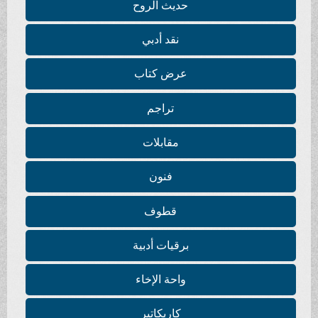
حديث الروح
نقد أدبي
عرض كتاب
تراجم
مقابلات
فنون
قطوف
برقيات أدبية
واحة الإخاء
كاريكاتير