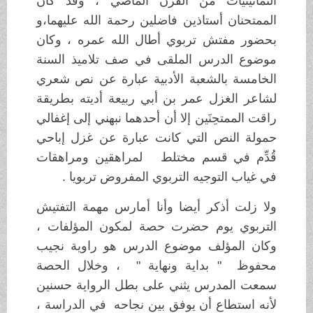
الثمانينيات من القرن الماضي ، وقد كان
الممتحنان أستاذين فاضلين رحمة الله عليهما،و
بحضور مفتش تربوي أطال الله عمره ، وكان
موضوع الدرس الملقى في صف تلاميذ السنة
الخامسة بالشعبة الأدبية عبارة عن نص شعري
لشاعر الغزل عمر بن أبي ربيعة أديته بطريقة
راقت الممتحِنَين إلا أن أحدهما نبهني إلى إغفالي
حمولة النص التي كانت عبارة عن غزل إباحي
قُدِّم في قسم مختلط لمراهقين ومراهقات
في غياب التوجيه التربوي المفروض تربويا .
ولا زلت أذكر أيضا وأنا أمارس مهمة التفتيش
التربوي يوم حضرت حصة لمكون المؤلفات ،
وكان المؤلف موضوع الدرس هو راوية نجيب
محفوظ " بداية ونهاية " ، وخلال الحصة
سمعت المدرس يثني على بطل الرواية حسنين
لأنه استطاع أن يوفق بين نجاحه في الدراسة ،