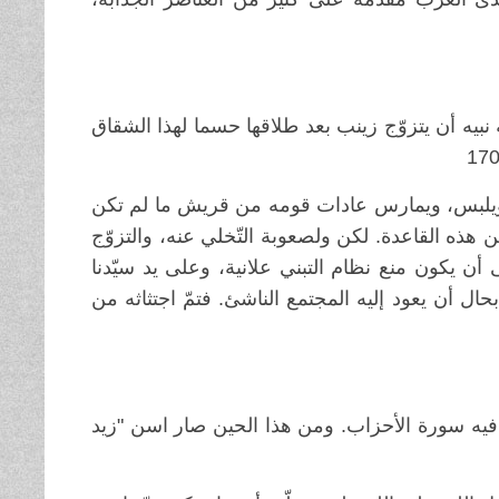
نبيه أن يتزوّج زينب بعد طلاقها حسما لهذا الشقاق
، ويلبس، ويمارس عادات قومه من قريش ما لم تكن
 هذه القاعدة. لكن ولصعوبة التّخلي عنه، والتزوّج
 أن يكون منع نظام التبني علانية، وعلى يد سيّدنا
حال أن يعود إليه المجتمع الناشئ. فتمّ اجتثاثه من
ل فيه سورة الأحزاب. ومن هذا الحين صار اسن "زيد