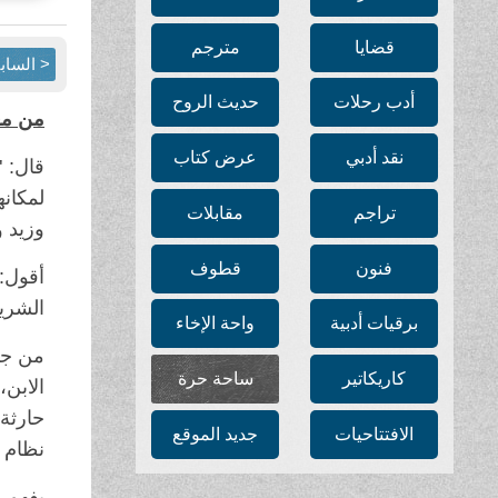
قضايا
مترجم
< الساب
أدب رحلات
حديث الروح
من معا
نقد أدبي
عرض كتاب
قال: 
لمكانه
تراجم
مقابلات
وزيد و
فنون
قطوف
الشريف
برقيات أدبية
واحة الإخاء
من جهة
كاريكاتير
ساحة حرة
الابن،
حارثة 
الافتتاحيات
جديد الموقع
نظام ا
يفهم 