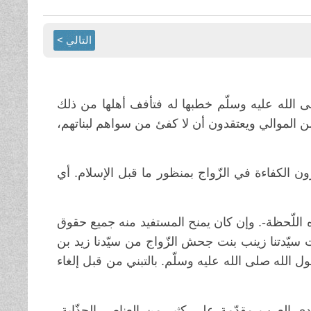
التالي >
 الله عليه وسلّم خطبها له فتأفف أهلها من ذلك
ن الموالي ويعتقدون أن لا كفئ من سواهم لبناتهم،
جري-. أسيادنا الصحابة يرون الكفاءة في الزّواج بمنظور ما قبل الإسلام. أي
 اللّحظة-. وإن كان يمنح المستفيد منه جميع حقوق
ضت سيّدتنا زينب بنت جحش الزّواج من سيّدنا زيد بن
ل الله صلى الله عليه وسلّم. بالتبني من قبل إلغاء
دى العرب مقدّمة على كثير من العناصر الجذّابة،