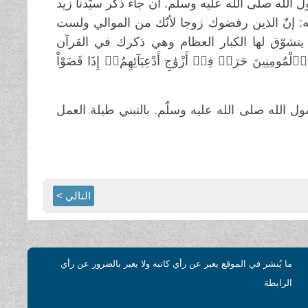
 الله صلى الله عليه وسلّم. أن جاء ذكر سيّدنا زيد
له: إنّ الذين رفضوك زوجا لأنّك من الموالي ولست
يتشوّق لها الكبار العظام وهي ذكرك في القرآن
۬لْمُومِنِينَ حَرَجٞ فِےٓ أَزْوَٰجِ أَدْعِيَآئِهِمُۥٓ إِذَا قَضَوْاْ
ول الله صلى الله عليه وسلّم. بالتبني طيلة العمل
التالي >
ما يُنشر في الموقع يعبر عن رأي كاتبه ولا يعبر بالضرور عن رأي
الرابطة