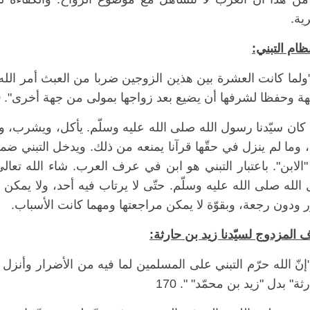
ية.
نظام التبني:
ولما كانت العشرة بين هذين الزوجين ضربا من العبث أمر الله 
 وحفظا لشرفها أن يضيع بعد زواجها بمولى من جهة أخرى". 170
 كان سيّدنا رسول الله صلى الله عليه وسلّم. يأكل، ويشرب
 وما لم ينزل في حقّها قرآنا يمنعه من ذلك. ويدخل التبني ضمن
الابن". باعتبار التبني هو ابن في عرف العرب. شاء الله تعالى
لله صلى الله عليه وسلّم. حتّى لا يرتاب فيه أحد، ولا يمكن ب
 ودون رجعة، وبقوّة لا يمكن مراجعتها ومهما كانت الأسباب.
المزدوج لسيّدنا زيد بن حارثة:
إنّ الله حرّم التبني على المسلمين لما فيه من الأضرار وأنز
ة" بدل "زيد بن محمّد" ". 170