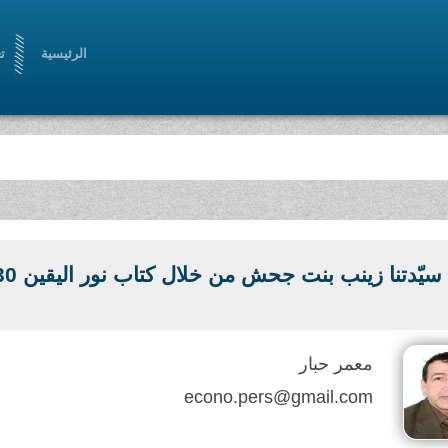
الرئيسية
ت
سيّدتنا زينب بنت جحش من خلال كتاب نور اليقين 30
معمر حبار
econo.pers@gmail.com