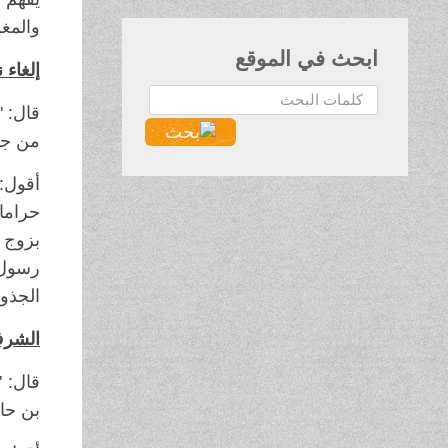
والمغر
ابحث في الموقع
إلغاء 
البحث...
قال: "
من جهة
أقول:
حراما،
بزوج "
رسول ا
الجذور
الشرف 
قال: "
بن حارث