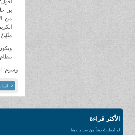
أقول: 
بن حار
من ال
الكريم. 
مِنْهُن
ويكون 
بنظام 
وسوم:
ال
< الساب
الأكثر قراءة
لو أمطرتْ ذهباً منْ بعدِ ما ذهبا