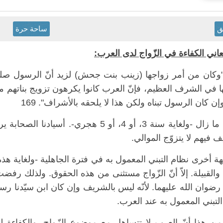
ق
ساحة حرة
ني الكفاءة في الزّواج لدى العرب:
"وكان من أمر زواجها (زينب بنت جحش) لزيد أنّ الرسول صلى
ا في الشرف العظيم، فإنّ العرب كانوا يكرهون تزويج بناتهم م
إن كان الرسول تبناه ولكن هذا لا يلحقه بالأشراف". 169
أقول: ما زال -ولغاية سنة 3، أو 4، أو 5 ه
 فيهم لا يتزوّج الموالي.
 أخرى نظام التبني المعمول به في فترة الجاهلية -ولغاية هذه
 والقبيلة. إلاّ أنّ الزّواج مستثنى من هذه الحقوق. ولذلك رف
رضوان الله عليهما. لأنّه ليس بالشريف وإن كان ابن سيّدنا رسو
لتبني المعمول به عند العرب.
من هذا أنّ العرب لا تتساهل مع موضوع الزّواح. والكفاءة ل