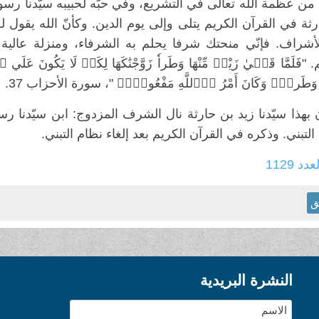
من عظمة الله تعالى في التشريع، وفي حبّه لحبيبه سيّدنا رسول
ثة في القرآن الكريم يتلى وإلى يوم الدين. وكأنّ الله يقول 
أشراف. فإنّي منحتك شرفا يحلم به الشرفاء، ومنزلة عالية 
"فَلَمَّا قَض۪يٰ زَيْدٞ مِّنْهَا وَطَراٗ زَوَّجْنَٰكَهَا لِكَےْ لَا يَكُونَ عَلَي اَ
َّ وَطَراٗۖ وَكَانَ أَمْرُ اُ۬للَّهِ مَفْعُولاٗۖ "، سورة الأحزاب 37.
بهذا سيّدنا زيد بن حارثة نال الشرف المزدوج: ابن سيّدنا رس
التبني. وذكره في القرآن الكريم بعد إلغاء نظام التبني.
عدد 1129
ق
النشرة البريدية