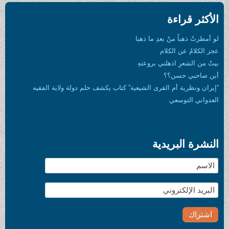
الأكثر قراءة
لو أمطرتْ ذهباً منْ بعدِ ما ذهبا
عجز الكلامُ عن الكلام
بيتٌ من الشعرِ اذهلني بروعتهِ
أين صاحبي حسن؟؟
“إيران ونظرية أم القرى الشيعية” كتاب يكشف حلم دولة ولاية الفقيه
العدواني التوسعي
النشرة البريدية