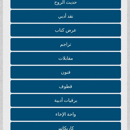
حديث الروح
نقد أدبي
عرض كتاب
تراجم
مقابلات
فنون
قطوف
برقيات أدبية
واحة الإخاء
كاريكاتير