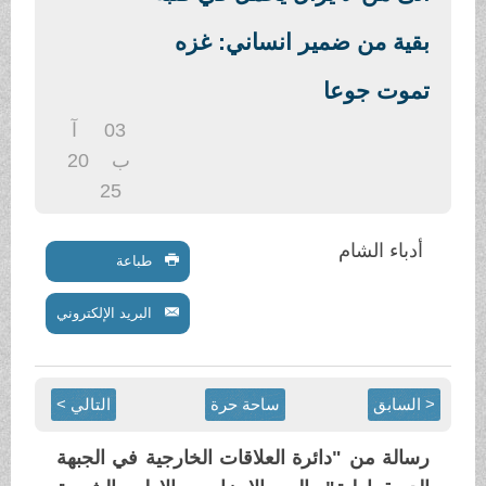
.
بقية من ضمير انساني: غزه
تموت جوعا
03
آ
ب
20
25
أدباء الشام
طباعة
البريد الإلكتروني
< السابق
ساحة حرة
التالي >
رسالة من "دائرة العلاقات الخارجية في الجبهة