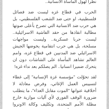
نظرا لهول المأساة الانسانية..
الحرب في قطاع غزه ليست ضد فصائل
فلسطينية، او حتى ضد الشعب الفلسطيني، بل
هي حرب ضد الانسانية التي تصرخ بأعلى صوتها
مطالبة انقاذها من حقد الفاشية الاسرائيلية..
ليست حربا عسكرية.. وليست مواجهات
مسلحة، بل هي حرب انتقامية يخوضها الجيش
الاسرائيلي ضد المدنيين في قطاع غزه، وامم
العالم تشاهد المأساة على الشاشات دون ان
يتحرك ضميرا انسانيا.. الم يصلكم بعد نداء غزه!
لقد تحوّلت "مؤسسة غزة الإنسانية" إلى غطاء
لتسييس العمل الإغاثي، وفرض معادلة لا
أخلاقية عنوانها "الموت مقابل الغذاء"، ما يتطلب
ضرورة الوقف الفوري لأي آليات موازية خارج
مظلة الأمم المتحدة، وتكليف وكالة الاونروا