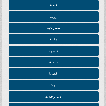
قصة
رواية
مسرحية
مقالة
خاطرة
خطبة
قضايا
مترجم
أدب رحلات