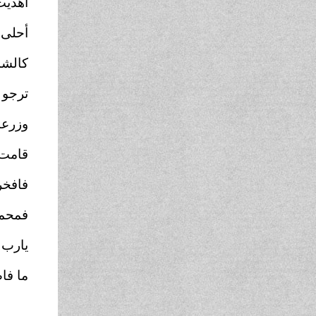
أهديت
أحلى 
كالشم
ترجو 
وزرعت
قامت 
فافخر
فمحمد
يارب 
ما فا