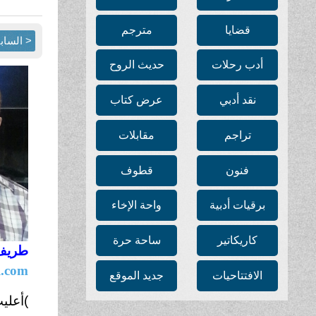
قضايا
مترجم
< الساب
أدب رحلات
حديث الروح
نقد أدبي
عرض كتاب
تراجم
مقابلات
فنون
قطوف
برقيات أدبية
واحة الإخاء
كاريكاتير
ساحة حرة
طريف 
l.com
الافتتاحيات
جديد الموقع
(
أعلي