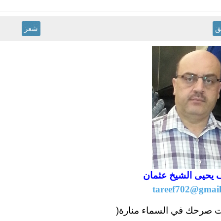
ق
شعر
يحيى الشيخ عثمان
tareef702@gmai
ت صرحك في السماء منارة
)