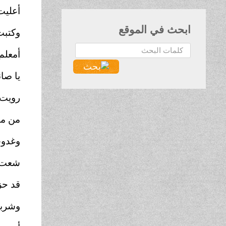
أعليت
ابحث في الموقع
وكتبت
البحث...
أمعلم 
يا صان
رويت 
من من
وغدوت
شعت ض
قد حز
وشربت