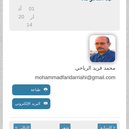
01
آذ
ار
20
14
ي
mohammadfaridarr
طباعة
البريد الإلكتروني
شعر
التالي >