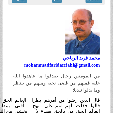
احي
mohammadfaridarria
جال صدقوا ما عاهدوا الله
 قضى نحبه ومنهم من ينتظر
وا من أمرهم
بطرا
العالم الحق من لم يركب
الخطرا
هم أنتم على
نهج
أفتى بمظلمة واستلهم الحذرا
ن بالحق يصدع
لا
يخشى من الناس من بالحق قد
كفرا