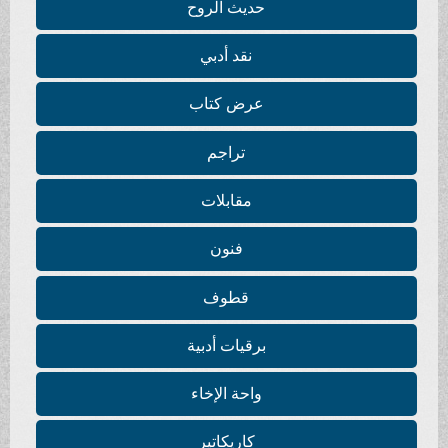
حديث الروح
نقد أدبي
عرض كتاب
تراجم
مقابلات
فنون
قطوف
برقيات أدبية
واحة الإخاء
كاريكاتير