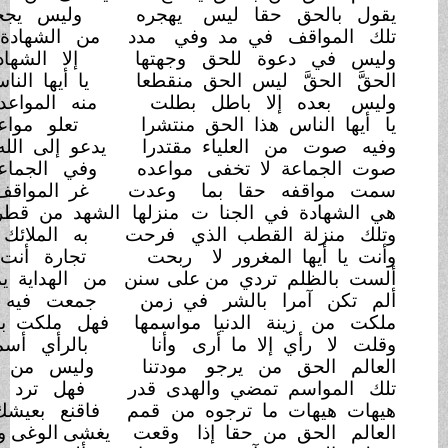
حقا ليس
يهجره
وليس يجحد حقا بالهدى أمرا
 في مد وفي
مدد
من الشهادة تجري للعلى
سحرا
وة للحق
وجهتها
إلا الشهادة يعلو وهجها
غُررا
ليس الحق منقطعا
يا أيها الناس إن الحق قد سفرا
ا باطل بطلت
منه المواعد في الهيجاء
فاندحرا
هذا الحق منتشرا
تعلو مواعده الجلى بما نصرا
لعلياء مقتدرا
يدعو إلى الله في العسرى بما قدرا
لا تخفى
مواعده
وفي الجماعة قطب أمره ظهرا
حقا بما
وعدت
غر المواقف في الأنباء
فانتصرا
ي الجنا ت
منزلها
الشهد من قطرها المشهود قد
قطرا
لقطب الذي
فرحت
به الملائك واليسرى لمن
صبرا
مغرور لا
ربحت
تجارة أنت فيها تركب
الأشرا
تردي من على
سنن
من الهداية يمشي فاستبق سقرا؟
 بالشر في زمن
جمعت فيه من الأشرار
مؤتمرا؟
 الدنيا
مواسمها
فهل ملكت بهن الشمس والقمرا؟
لا ما أرى
وأنا
بالرأي أسمع ما يخفى أنا
وأرى
من يرجو
مودتنا
وليس من قال ربي الله فاندثرا
تمضي والهدى قدر
فهل ترد وأنت العاجز القدرا؟
ما ترجوه من
قمم
فاقنع بعيشك في القيعان منحدرا
ن حقا إذا
وقعت
يغشى الوغى وحمام الموت قد حضرا