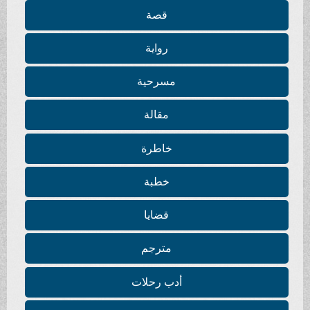
قصة
رواية
مسرحية
مقالة
خاطرة
خطبة
قضايا
مترجم
أدب رحلات