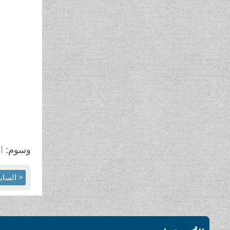
وسوم:
ال
< الساب