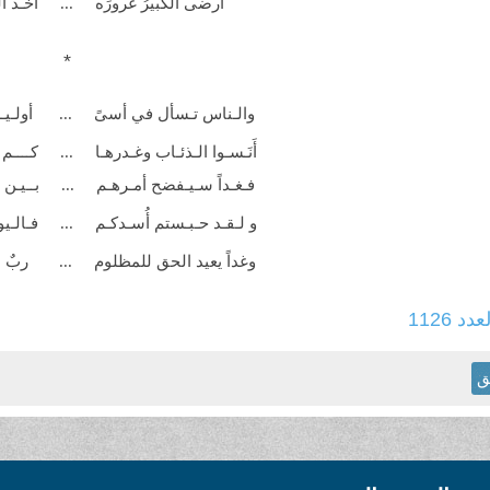
أرضى الكبيرُ
غرورَه ... أخـذ ال
*
والـناس تـسأل في
أسىً ... أولـيـ
أَنَـسـوا الـذئـاب وغـدرهـا ... كــــم بـ
فـغـداً سـيـفضح
أمـرهـم ... بــيـن 
و لـقـد حـبـستم أُسـدكـم ... فـالـي
وغداً يعيد الحق للمظلوم ... ربٌ
م
عدد 1126
ق