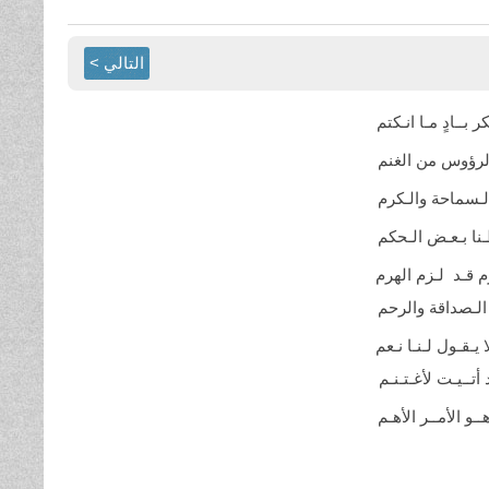
التالي >
بــادٍ مـا
انـكتم
لرؤوس من الغنم
لـسماحة
والـكرم
ا بـعـض
الـحكم
زم قـد لـزم الهرم
لـصداقة
والرحم
ـقـول لـنـا نـعم
أتــيـت
لأغـتـنـم
و الأمــر
الأهـم