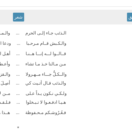
ق
شعر
الـذئب جـاء إلـى الحرم ... والـمـكر 
والـكـبش قــام
مـرحـبا ... ودعا ا
قــالــوا لـــه إنـــا
هــنـا ... أهـل ا
مـن مـالنا خـذ مـا
تشاء ... وأعـطـن
والــكـلُّ جـــاء مــهـرولا ... والـق
والـذئب قـال أتـيت
كي ... أصِـلَ ا
ولـكـي نـكون يـداً عـلى ... مــن لا ي
هـيـا ادفـعـوا لا
تـبـخلوا ... فـلـقـد 
فـعُـرُوشـكم
مـحـفوظة ... هــذا هــ
*