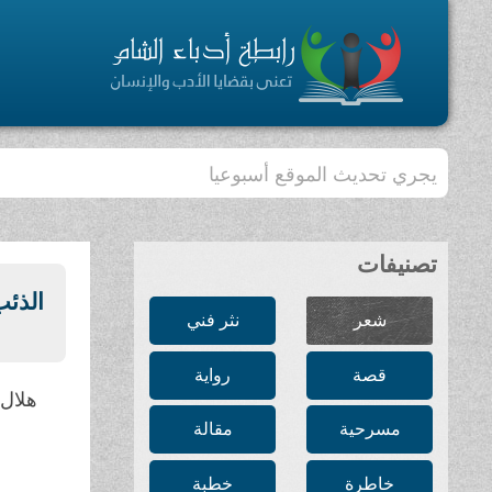
يجري تحديث الموقع أسبوعيا
تصنيفات
الذئب
شعر
نثر فني
قصة
رواية
هلال
مسرحية
مقالة
خاطرة
خطبة