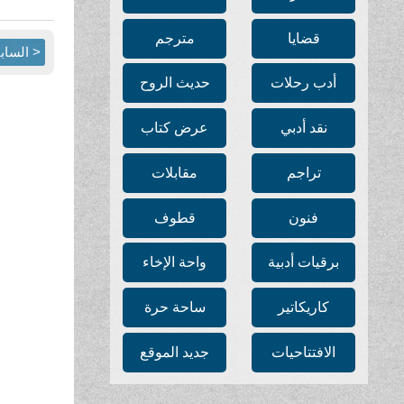
قضايا
مترجم
< الساب
أدب رحلات
حديث الروح
نقد أدبي
عرض كتاب
تراجم
مقابلات
فنون
قطوف
برقيات أدبية
واحة الإخاء
كاريكاتير
ساحة حرة
الافتتاحيات
جديد الموقع