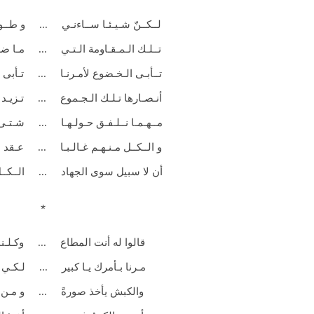
لــكــنّ شـيـئـا
ســاءنـي ... و طــوا
تــلـك الـمـقـاومة
الـتـي ... مـا ضـ
تــأبـى الـخـضوع لأمـرنـا ... تـأبى 
أنـصـارها تـلـك الـجـموع ... تـزيـد
مــهـمـا نــلـفـق حـولـهـا ... شـتـى 
و الــكــل مـنـهـم غـالـبـا ... عـقد 
أن لا سبيل سوى الجهاد ... الــكــل 
*
قالوا له أنت المطاع ... وكـلـنا
مـرنا بـأمرك يـا
كبير ... لـكـي نـ
والكبش يأخذ
صورةً ... و مـن ا