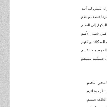
ل لـيـلي لـم
أنـم
رها قـصف و
هدم
الركوع إلى
الصنم
 فــي شـتى
الأمـم
الـمـكائد
والـتهم
الـعهود مـع
القسم
صــمَّــم
يـنـتـقم
 نـحـن
الـخدم
طـيع ونـلتزم
لبلاهة
يبتسم