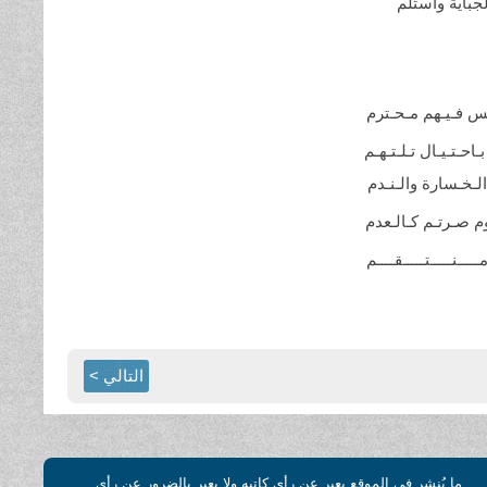
جباية
واستلم
س فـيـهم
مـحـترم
احـتـيـال تـلـتـهـم
الـخـسارة
والـنـدم
وم صـرتـم
كـالـعدم
ـــــنـــــتـــــقــــم
التالي >
ما يُنشر في الموقع يعبر عن رأي كاتبه ولا يعبر بالضرور عن رأي