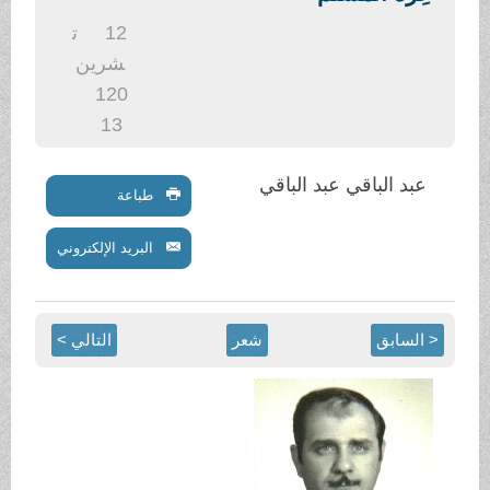
.
12
ت
شرين
1
20
13
عبد الباقي عبد الباقي
طباعة
البريد الإلكتروني
< السابق
شعر
التالي >