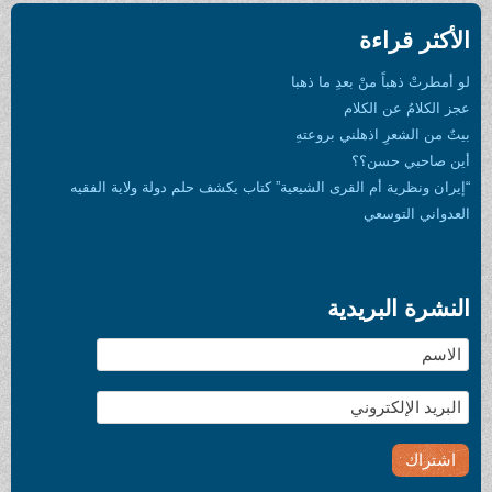
الأكثر قراءة
لو أمطرتْ ذهباً منْ بعدِ ما ذهبا
عجز الكلامُ عن الكلام
بيتٌ من الشعرِ اذهلني بروعتهِ
أين صاحبي حسن؟؟
“إيران ونظرية أم القرى الشيعية” كتاب يكشف حلم دولة ولاية الفقيه
العدواني التوسعي
النشرة البريدية