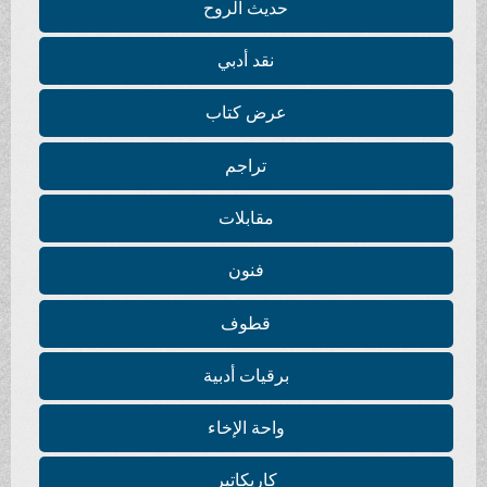
حديث الروح
نقد أدبي
عرض كتاب
تراجم
مقابلات
فنون
قطوف
برقيات أدبية
واحة الإخاء
كاريكاتير