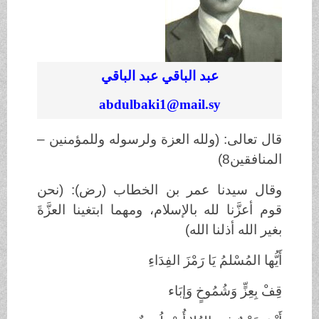
عبد الباقي عبد الباقي
abdulbaki1@mail.sy
قال تعالى: (ولله العزة ولرسوله وللمؤمنين –
المنافقين8)
وقال سيدنا عمر بن الخطاب (رض): (نحن
قوم أعزَّنا لله بالإسلام، ومهما ابتغينا العزَّةَ
بغير الله أذلنا الله)
أَيُّها المُسْلمُ يَا رَمْزَ الفِدَاءِ
قِفْ بِعِزٍّ وَشُمُوخٍ وَإبَاء