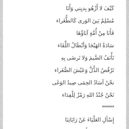
كَيْفَ لا أَزْهُو بِديِني وَأَنَا
مُسْلِمٌ بَينَ الوَرى كَالطُّغَراء
فَأَنَا مِنْ أُمَّةٍ آبَاؤُهَا
سَادَةُ الهَيْجَا وَأبْطَالُ اللِّقَاء
نَأْنَفُ الضَّيمَ وَلا نَرضَى بِهِ
نَرْفُضُ الذُّلَّ وَعَيْشَ الصُّغَراء
نحْنُ آسَادُ الحِمَى صِيدُ الوَغَى
نَحْنُ جُنْدُ اللهِ رَمْزٌ لِلْفِدَاء
******
إِسْألِ العَلْيَاءَ عَنْ رَايَاتِنَا