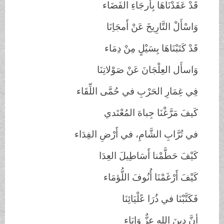
قَدْ عَقَدْنَاهَا بِأَرجَاءِ الفَضَاء
وَاسْأَلْ التَّارِيخَ عَنْ أَمجَاِنَا
قَدْ كَتَبْنَاهَا بِسَيْلٍ مِنْ دِمَاء
وَاسأَل العِلْجَانَ عَنْ صَوْلاتِنَا
فِي غِمَارِ الحَرْبِ في حُمَّى اللِّقَاء
كَيفَ مَرَّغْنَا جِباهَ المُعْتَدي
في تُرَّابِ الشَّامِ، في أَرْضِ الفِدَاء
كَيْفَ حَطَّمْنا أَسَاطِيلَ العِدَا
كَيْفَ أَرْغَمْنَا أُنُوفَ اللُّؤمَاء
فَكَتَّبْنَا في ذُرَا عًلْيَائِنَا
أنَّ دِينَ اللهِ عِزٌّ وَإبَاء