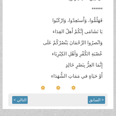
******
فَهَلُمُّوا، وَاْستَعِدّوا، وَارْكَبُوا
يَا نَشَامَى إِنَّكُمْ أَهلُ الفِدَاء
وَانْصرُوا الرَّحْمَانَ يَنْصُرْكُمْ عَلَى
عُصْبَةِ الكُفْرِ وَأهْلِ الكِبْرِيَاء
إِنَّمَا العِزُّ بِنَصْرٍ خَالِدٍ
أَوْ حَيَاةٍ في مَمَاتِ الشُّهَدَاء
< السابق
التالي >