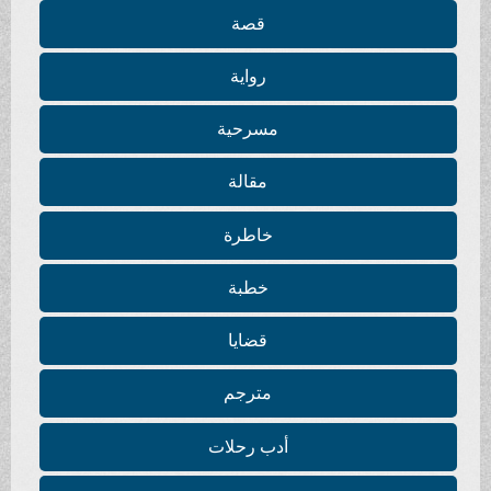
قصة
رواية
مسرحية
مقالة
خاطرة
خطبة
قضايا
مترجم
أدب رحلات