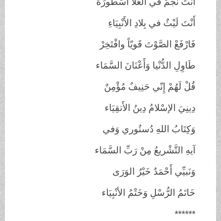
أَنْتَ نَجْمٌ في العُلا أُسْطُورَةٌ
أَنْتَ لَيْثٌ في بِلادِ الأَنْبِيَاءِ
فَارْفَعْ الصَّوْتَ قَويّاً وافْتَخِرْ
طَاوِلِ الدُّنْيا وَأَعْنَانَ السَّمَاء
قُلْ لَهُمْ إِنّي حَنِيفٌ مُؤْمِنٌ
دِينِيَ الإسْلامُ دِينُ الأَتقِيَاء
وَكِتَابُ اللهِ دُستُوري وَفي
آيهِ التَّشْريعُ مِنْ رَبِّ السَّمَاء
وَنَبيِّي أَحْمَدٌ خَيْرُ الوَرَى
خَاتَمُ الرُّسْلِ وَخَتْمُ الأنْبِيَاء
******