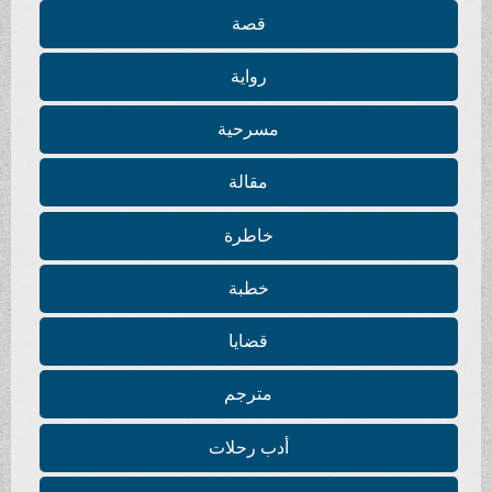
قصة
رواية
مسرحية
مقالة
خاطرة
خطبة
قضايا
مترجم
أدب رحلات