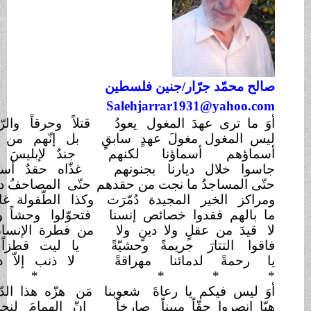
ّد جرّ
ار/
جنين فلسطين
Salehjarrar1931@ya
ترى عهدَ المغول
يعودُ
قتلاً وحرقاً والرّعاةُ شهودُ
؟!
غول مغولَ عهدٍ
سابقٍ
بل إنّهم من قومنا لعديدُ !!
هم أسماؤنا
لكنهم
جندٌ لإبليسَ اللعينِ عبيدُ
!!
لال ديارنا
بجنونهم
غذّاه حقدٌ أسودٌ مشهودُ !!
مساجدُ ما نجت من حقدهم
حتّى المصاحفُ داسها
العربيد!!
الخير المجيدة
دُمّرَت
وكذا الطّفولة غالها
التّشريدُ!!
م فقدوا خصائص إنسنا
فتحوّلوا وحشاً وليس قيودُ
؟!
من عقلٍ ولا دينٍ
ولا
من فطرة الإنسان وهو رشيدُ!!
لتتارَ جريمةً
وحشيّةً
يا ليت قطزاً للجهاد يعودُ!!
ةً لدمائنا
مهراقةً
لا ذنب إلاّ دعوةُ
وسجودُ!!
*
* *
*
*
 فيكم يا رعاةَ
شعوبنا
مَن هزّه هذا الدّمُ
المجحودُ؟!
وا حقّاً مبيناً
صارخاً
إنّ الهمامَ لنجدةٍ مقصودُ
!!