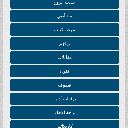
حديث الروح
نقد أدبي
عرض كتاب
تراجم
مقابلات
فنون
قطوف
برقيات أدبية
واحة الإخاء
كاريكاتير