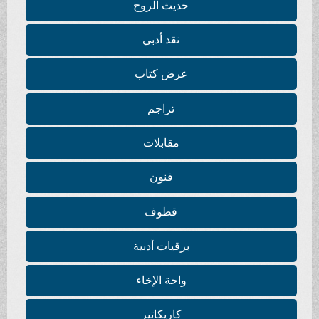
حديث الروح
نقد أدبي
عرض كتاب
تراجم
مقابلات
فنون
قطوف
برقيات أدبية
واحة الإخاء
كاريكاتير