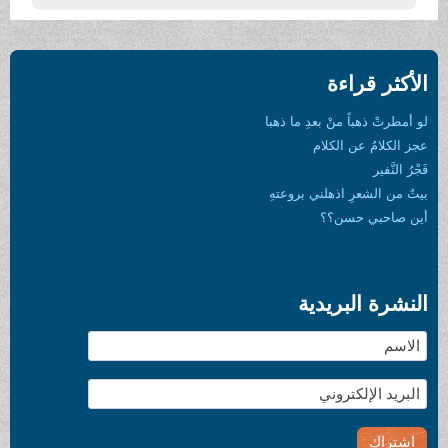
الأكثر قراءة
لو أمطرتْ ذهباً منْ بعدِ ما ذهبا
عجز الكلامُ عن الكلام
فَجْرُ النَّفير
بيتٌ من الشعرِ اذهلني بروعتهِ
أين صاحبي حسن؟؟
النشرة البريدية