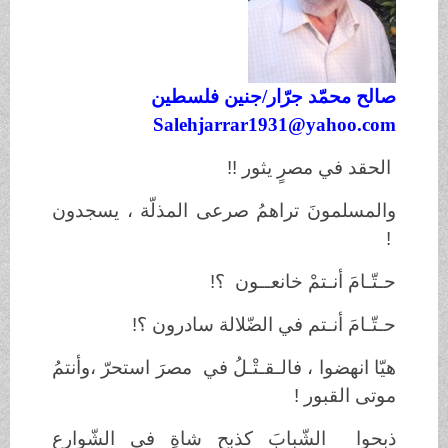
صالح محمّد جرّ
ار/
جنين فلسطين
Salehjarrar1931@yahoo.com
الحقد في مصرٍ يثور !!
والمسلمونَ تراهمُ صرعى المذلّة ، يسجدون
!
حـتّـامَ أنـتمْ خانعــون ؟!
حـتّـامَ أنـتم في الضّلالة سادرون ؟!
هيّا انهضوا ، فالـقـتْـلُ في مصرَ استحرّ ،وأنتمُ
موتى القبور !
ذبحوا الشّبابَ كذبح شاةٍ في الشّوارع