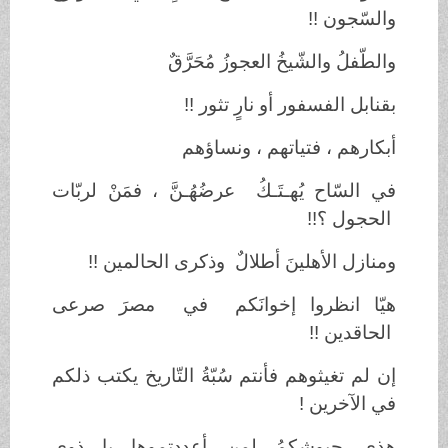
والسّجون !!
والطّفلُ والشّيخُ العجوزُ مُحَرَّقٌ
بقنابل الفسفور أو نارٍ تثور !!
أبكارهم ، فتياتهم ، ونساؤهم
في السّاح يُهـتَـكُ عرضُهُـنَّ ، فمَنْ لربّات
الحجول ؟!!
ومنازل الأهلينَ أطلالٌ وذكرى الحالمين !!
هيّا انظروا إخوانَكم في مصرَ صرعى
الحاقدين !!
إن لم تغيثوهم فأنتم سُبّةُ التّاريخ يكتب ذلكم
في الآخرين !
هذي جيوشكمُ لمن أعددتموها يا ذوي