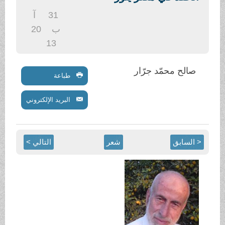
.
31
آ
ب
20
13
صالح محمّد جرّار
طباعة
البريد الإلكتروني
< السابق
شعر
التالي >