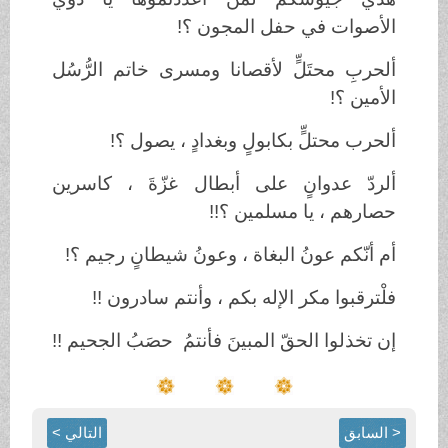
الأصوات في حفل المجون ؟!
ألحربِ محتَلٍّ لأقصانا ومسرى خاتم الرُّسُل
الأمين ؟!
ألحرب محتلٍّ بكابولٍ وبغدادٍ ، يصول ؟!
ألردّ عدوانٍ على أبطال غزّةَ ، كاسرين
حصارهم ، يا مسلمين ؟!!
أم أنّكم عونُ البغاة ، وعونُ شيطانٍ رجيم ؟!
فلْترقبوا مكر الإله بكم ، وأنتم سادرون !!
إن تخذلوا الحقّ المبينَ فأنتمُ حصَبُ الجحيم !!
< السابق
التالي >