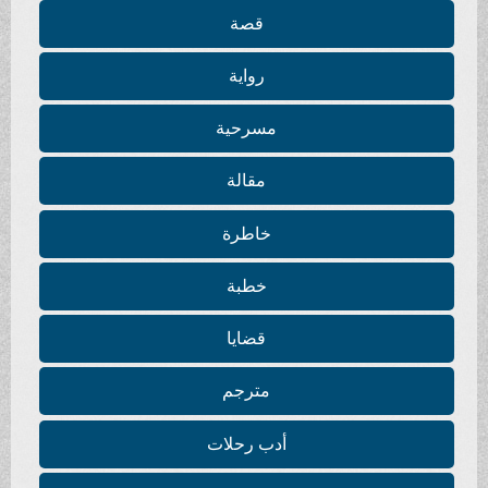
قصة
رواية
مسرحية
مقالة
خاطرة
خطبة
قضايا
مترجم
أدب رحلات