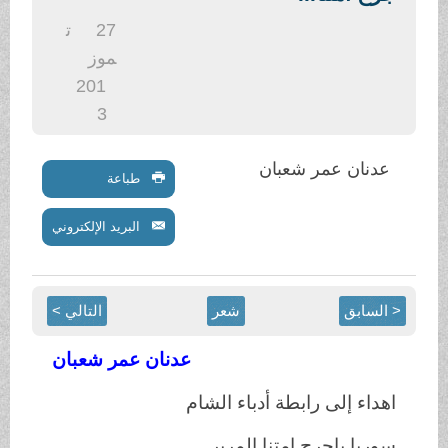
.
27
ت
موز
201
3
عدنان عمر شعبان
طباعة
البريد الإلكتروني
< السابق
شعر
التالي >
عدنان عمر شعبان
اهداء إلى رابطة أدباء الشام
سوريا ياجرح امتنا المرير