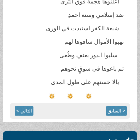
أعلنوها هجمةً فوق الثرى
ضد إسلامي وسنة احمدِ
شيعة الكفر استبدت في الورى
نهبوا الأموال ساقوها لهم
سلبوا الدور بعنفٍ وطُغى
ثم باعوها في سوقٍ نحوهم
يالا خستهم على طول المدى
< السابق
التالي >