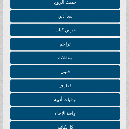
حديث الروح
نقد أدبي
عرض كتاب
تراجم
مقابلات
فنون
قطوف
برقيات أدبية
واحة الإخاء
كاريكاتير