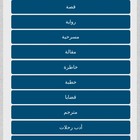
قصة
رواية
مسرحية
مقالة
خاطرة
خطبة
قضايا
مترجم
أدب رحلات