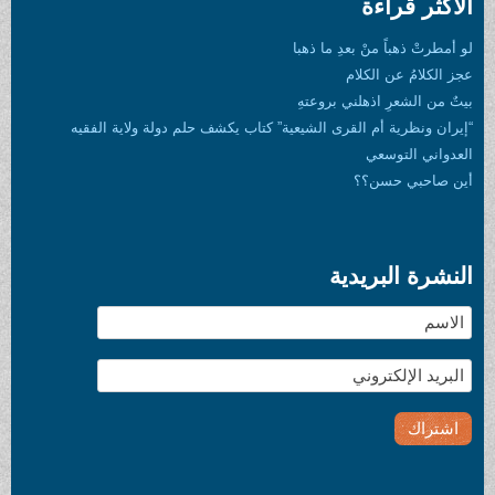
الأكثر قراءة
لو أمطرتْ ذهباً منْ بعدِ ما ذهبا
عجز الكلامُ عن الكلام
بيتٌ من الشعرِ اذهلني بروعتهِ
“إيران ونظرية أم القرى الشيعية” كتاب يكشف حلم دولة ولاية الفقيه
العدواني التوسعي
أين صاحبي حسن؟؟
النشرة البريدية