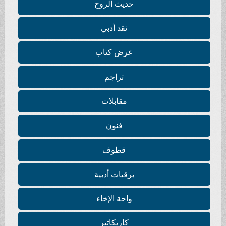
حديث الروح
نقد أدبي
عرض كتاب
تراجم
مقابلات
فنون
قطوف
برقيات أدبية
واحة الإخاء
كاريكاتير