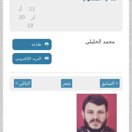
11
أي
ار
20
13
خليلي
طباعة
البريد الإلكتروني
شعر
التالي >