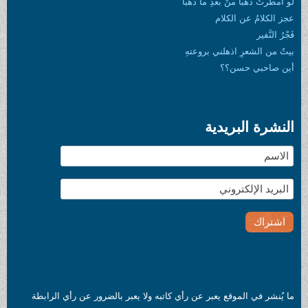
 بعدِ ما ذهبا
لام
لني بروعتهِ
؟
يدية
ع يعبر عن رأي كاتبه ولا يعبر بالضرور عن رأي الرابطة