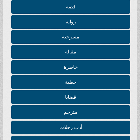
قصة
رواية
مسرحية
مقالة
خاطرة
خطبة
قضايا
مترجم
أدب رحلات