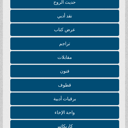
حديث الروح
نقد أدبي
عرض كتاب
تراجم
مقابلات
فنون
قطوف
برقيات أدبية
واحة الإخاء
كاريكاتير