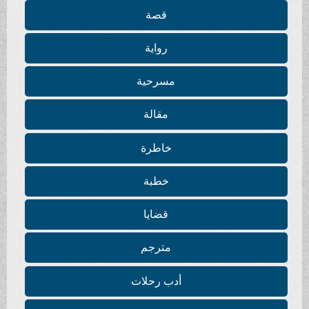
قصة
رواية
مسرحية
مقالة
خاطرة
خطبة
قضايا
مترجم
أدب رحلات