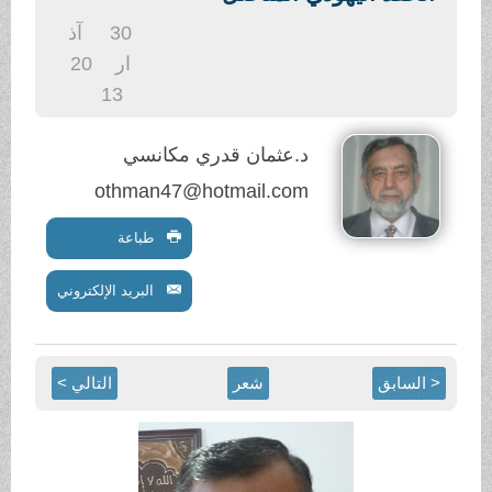
30
آذ
ار
20
13
.عثمان قدري مكانسي
othman47@hotmail.co
طباعة
البريد الإلكتروني
شعر
التالي >