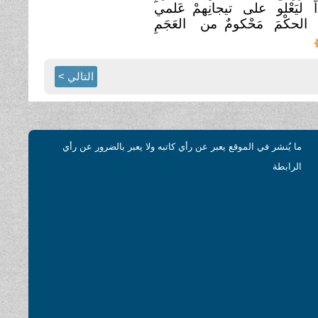
اً ليَعْلو على تيجانِهمْ عَلمي
ي الحكْمَ مَحْكومٌ من
العَجَمِ
التالي >
ما يُنشر في الموقع يعبر عن رأي كاتبه ولا يعبر بالضرور عن رأي
الرابطة