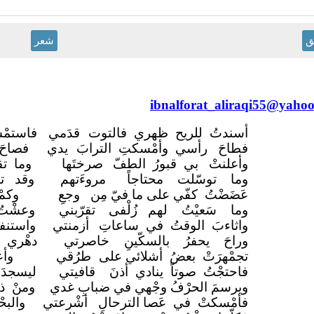
ق
شعر
ibnalforat_aliraqi55@yaho
أسندتُ للريح ظهري فالتوت
قدَمي
فاستمْس
فطاحَ رأسي وأمْسكتِ الترابَ
يدي
فصاحَ
وأعلنتْ بي قبورُ الطفّ
صرختَها
وما ت
وما توسّلت محتاجاً
مروءَتهم
وقد تج
عَضَضْتُ كفّي على ما فيّ مِن
وجعِ
وكمْ
وما سَعيْتُ لهم زُلْفى
تقرّبني
وعشْت
واثاءبَ الوقتُ في ساعاتِ
أزمنتي
واستن
وراحَ يحفرُ بالسكّينِ
خاصرتي
دهْري 
تجمْهرَتْ بعضُ أشلائي على
طرُقي
وأ
فاحتجْتُ صوتاً ينادي أذنَ
قافيتي
ليسجدَ
ويرسمَ الحرْفُ وجْهي في ضبابِ غدي
ومنْ 
فأمْسكتْ في عَصا الترحالِ
أشْرعتي
والبح