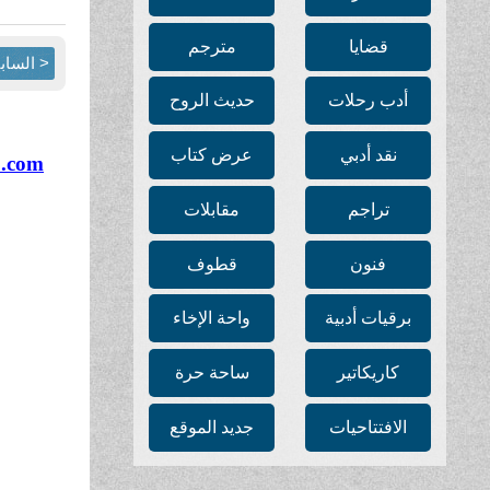
قضايا
مترجم
< الساب
أدب رحلات
حديث الروح
نقد أدبي
عرض كتاب
o.com
تراجم
مقابلات
فنون
قطوف
برقيات أدبية
واحة الإخاء
كاريكاتير
ساحة حرة
الافتتاحيات
جديد الموقع