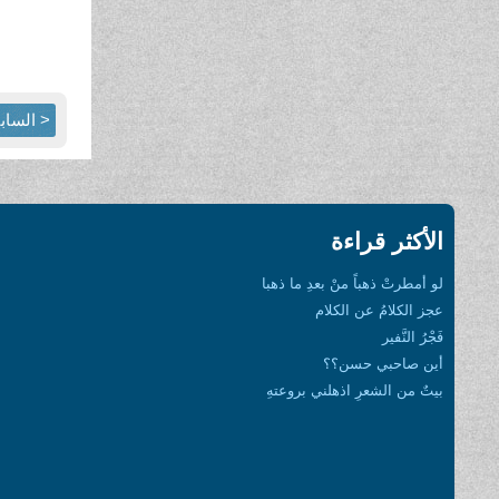
< الساب
الأكثر قراءة
لو أمطرتْ ذهباً منْ بعدِ ما ذهبا
عجز الكلامُ عن الكلام
فَجْرُ النَّفير
أين صاحبي حسن؟؟
بيتٌ من الشعرِ اذهلني بروعتهِ