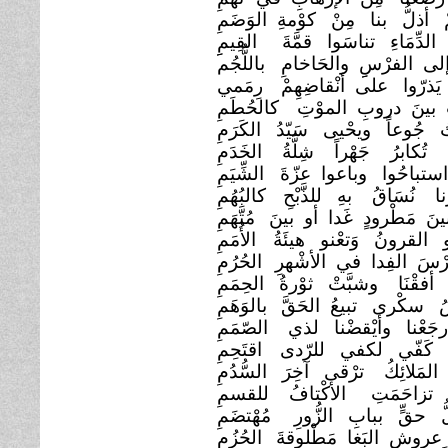
ْ أذلُّ بنا مِنْ كوْمةِ الوَضَمِ
لدِّمَاءِ تناسَوا قمَّةَ
القِيمِِ
إلى الفرْسِِ والحَاخامِ
باللُّجُم
َذرّوا على أنْقاضِهِمْ
رِمَمي
 بينَ دروبِ الموْتِ
كالحُطَمِ
ُ جُوعاً ويحْيى سَيّدُ الكَرَمِ
 تُكابرُ جَهْراً شِلَّةُ الخَدَمِ
ستباحُوا وباعوا عزّةَ
الشِّيَمِ
نا نُسَاقُ بهِ للذَّبْحِ
كالبُهُمِ
ينَ مَطْرودٍ غَدا أو بينَ
مُتَّهَمِ
و القرونُ وَتعْنو هيئَةُ
الأُمَمِ
ْسَ الفِدا في الأشْهرِ
الحُرُمِ
فقْنَا وشبَّتْ ثوْرةُ الحِمَمِ
ُ سكْرى تبيعُ الحَقَّ
بالوَهَمِ
جَعْنا وأيْقضْنا لذي
الصّمَمِ
 كَفّي لكفي للرّدى
اقتَحِمِ
المَلائِكُ ترْقى آخِرَ السُّدُمِ
زاحَمَتِ الأكْتافُ للقسمِ
ُ حقٍّ ببابِ الزُّورِ
مُهْتضَمِ
عروش البَغا مَطْلوقةَ
الحُزُمِ