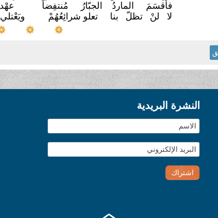
فأقسَمَ الماردُ الجبّارُ
مُنتفِضاً
عهْد
لا لنْ تظلّ بنا
تعلو شرائِعُهُمْ
ويَعْتل
ق
النشرة البريدية