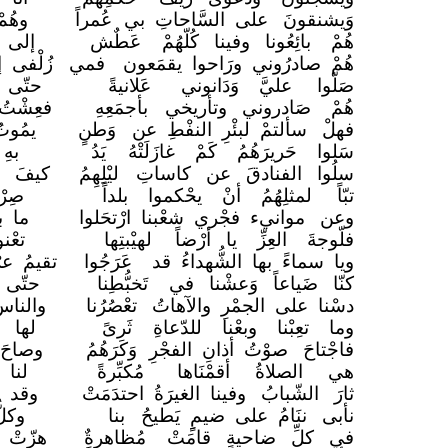
وَيشنقونَ على السَّاحاتِ بي
عُمراً
وهُم
هُمْ بائِعُونا وفينا كُلّهُمْ
عَطٌش
إلى ا
هُمْ صادرُوني ورَاحوا يقمَعون
فمي
زُلْفى 
صَلّوا عليَّ وَدَانوني
عَلانيةً
حتّى ي
هُمْ صَادروني وتأريخي
بأجمَعِهِ
فعِشْتُ
فهلْ سألتمْ لبئْرِ النفْطِ عن
وَطنٍ
يمُوت
سَلوا حَريرَهُمُ كَمْ غازَلَتْهُ
يَدُ
بهِ
سلُوا الفنادقَ عن كاساتِ
ليْلِهِمُ
كيفَ ا
تبّاً لمثلِهُمُ أنْ يحْكموا بلداً
صِرْ
وعن موانيء فجْري شعْبنا ارْتحَلوا
ما ب
فلّوجةَ العِزِّ يا أرْضاً
لهيْبتِها
تعْن
ويا سماءً بها الشُّهداءُ قد
عَرَجُوا
تقيمُ عر
كنّا ضَياعاً وَعشْنا في
تَخبُّطِنا
حتّى أ
دسْنا على الجمْرِ والآهاتُ
تعْصُرُنا
والناس
وما تعِبْنا وبعْنا للدّعاةِ
ثَرىً
لها ر
فاجْتاحَ صوْتُ أذانِ الفجْرِ
وَكَرَهُمُ
وصاحَ
هي الصلاةُ أقمْنَاها
مُكبِّرةً
لنا 
ثارَ الشّبابُ وفينا الغيرَةُ احتدَمَتْ
وقد ت
نأبى ننَامُ على ضيمٍِ يَطيحُ
بنا
وكلّ
في كلِّ ضاحيةٍ قامَتْ
مُظاهرةٌ
هزّتْ 