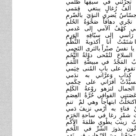
تجزّئني في سيفِها
ظُلمي
 ألفُ رُغالٍ يبتغي
قِمَمي
جسّاسُ يُضري النؤيَ
بالضّرمِ
تجْري دهاقاً صَحْوَةُ
الحُلمِ
ني كهْفُ آلآمي إلى
عَدمي
 رَأسي إلى سيّافِهِ
الوَرِمِ
ا شتَمْتُ أنا أكذوبةََ
النُّظُمِ
يا نفسُ صبْراً بالثرى
التَحِمي
السلاحَ لتُمْحى دوْلةُ
التُّخَمِ
ْتبُ المَجْدُ في مبيضَّةِ
اللَّمَمِ
قومَ على بابِ المُنى خِيَمي
 كِذابٍ وَعرَّاني به
ندَمي
يَّدْتُ أقرَاني على
حِكَمي
 الجمال لتزهو روْعةُ
الكَلِمِ
صَتني القوافي حُرَّةُ
العِصَمِ
كتحَلْتُ ابتهاجاً وهي لمْ
تنمِ
 فناءٍ به أرْمي نزيفَ دَمي
ُ شمْرٍ رغا في ساحةِ
الحَرَمِ
تُ زينبَ يطْوي ظلمَةَ
الأكَمِ
عُون بذورَ الشّرِّ في
اللُّحَمِ
 رَضَعْنا مِنَ الإرْهابِ في
نَهَمِ