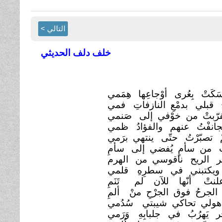
التالي >
خلف دلف الحديثي
َكَتْ بِعُرى أوْجاعِها
هِمَمي
 قبلي بدمْعِ النازفاتِ
فمي
قرّبتْ من خوْفي إلى
صَنمي
انفْتُ عنهم والفؤادُ
ظمي
 تصبّرْتُ حتّى ينتهي برَمي
ُ من سأمٍ يُفضي إلى
سأمِ
فر الريح ناقوسي من
الهرم
ويكتبني في سطرِهِ
قلمي
علنتْ أنّها للآن لم
تَنَمِ
 الجرحُ فوق الجرْحِ منْ
ألمِ
ذهولي تحاكي شيبتي
سُدُمي
ْر يَهرُبُ في جلبابِهِ
وَرَمي