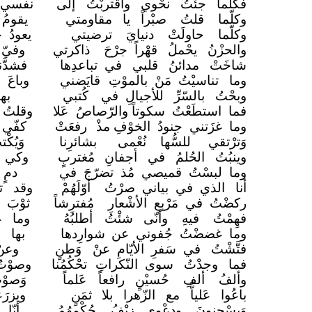
فكلّما جئْتُ نحْوي واقتربْتُ
إلى
نفسي 
وكلّما قلتُ صبْراً يا مقاومتي
يقومُ
وكلّما حاولَتْ دنيايَ ترضيتي
يعودُ 
والحزْنُ يحْملُ قهْراً جرْحَ
ذاكرتي
وفيّ 
شاخَتْ مدائنُ قلبي في تباعدِها
فشدَّ
وما تناسيْتُ مَنْ بالموْتِ
قايَضني
وباعَ
وبحْتُ بالسّرِّ للأجيالِ في
كُتبي
به
فما استطَعْتُ سكوتاً والرّصاصُ
عَلا
وقلتُ 
وما غزَتني جنودُ الخوْفِ مذْ
رفعَتْ
كفّي 
وَترْتقي للسُّها نُعْمى
بشائرِنا
وَيُك
وينبُتُ الحُلمُ في أجفانِ
مُغتربٍ
وكي ت
وما لبسْتُ قميصي مُذ تضرّجَ في
دمٍ
أنا الذي في بياني صرْتُ
أوّلَهُمْ
وقد تس
ركضْتُ في مَرْبِعِ الأشْعارِ
مُفترِشاً
ثوْبَ
فهِمْتُ فيهِ وأنّى شئْتُ
أطلبُهُ
وما عَ
وما غضضْتُ جُفوني عن
شوارِدها
بها ا
فتَّشْتُ في سَفرِ الأيّامِ عنْ
وَطنٍ
وعنْ
فما وجدْتُ سوى النّكراتِ
تحْكُمُنا
وصوْت
وألفُ ألفِ حُسيْنٍ رافعاً
عَلماً
وَصوْ
باعُوا عَلياًّ مع الزّهرا بلا
ثمَنٍ
ويزرَ
وَيسْجنونَ ودعْوى زيْفُ
حُكْمِهُمُ
أنّا