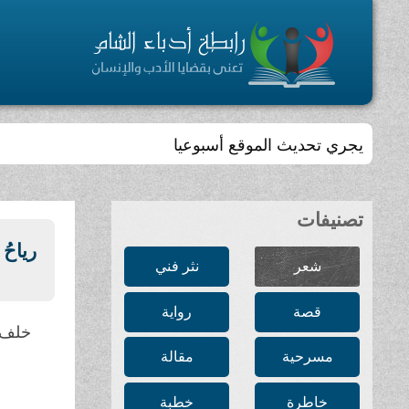
يجري تحديث الموقع أسبوعيا
تصنيفات
رياحُ 
شعر
نثر فني
قصة
رواية
خلف 
مسرحية
مقالة
خاطرة
خطبة