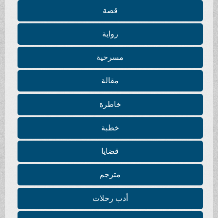
قصة
رواية
مسرحية
مقالة
خاطرة
خطبة
قضايا
مترجم
أدب رحلات