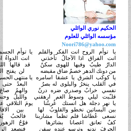
ائلي
 للعلوم
Noori78
 انت الفكر والقلم
يا توأم الجسم انت السعد
والالم
ا الآجالُ
تأخذني
انت الدواءُ اذا ناخت بي
السِقم
فيها للهوى
سكنٌ
قد قالها الله انت الود
والرحِم
 خصمٌ ضاق مقبضه
لن يفتح القيدَ لا صبرٌ ولا حَكم
ق يا عشقا اسامره
يا منتهى الحسن حين الحسن
يحتكم
ُ والبلوى له
بصرٌ
البعدُ حتى تهاوت للذرى
قمم
 وصدري ضره
درنٌ
والهمُ صاغ شبابا ملؤه
الهرم
 وسوط الغم
ارهقني
والليلُ وحشٌ لصبح خيره عدم
هل انستك
غُربتُنا
يومَ التلاقي على الشُطآن
يرتسم
نخطو والقلوبُ
لها
بين الافانين انغامٌ
فتلتحم
 فلم تظمأ
مشاربنا
فالحبُ يُقعدنا عشبا
ونلتئم
غصانا
بشائرها
فوْحُ الزهور ، وكفٌ للهوى خدم
وترسو عنده
سفن
فنصعد الركب اطفالا ونختصم