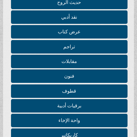
حديث الروح
نقد أدبي
عرض كتاب
تراجم
مقابلات
فنون
قطوف
برقيات أدبية
واحة الإخاء
كاريكاتير