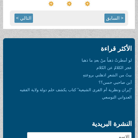
التالي >
هبا
هِ
يعية” كتاب يكشف حلم دولة ولاية الفقيه