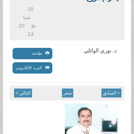
16
شبا
ط
20
13
طباعة
البريد الإلكتروني
شعر
التالي >