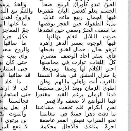
وراق الربيع
ضحا
والخدُ يزهو كأن الوجنتين
دم
غصن البان
مُفترعا
والفمُّ نبع الندى والضرس
مبتسم
ربيع ماءه عذبٌ
والروحُ اهدى جمالا ، زانها
الحشم
حين الفجر
يوقضها
ما عابها الهم او افضى بها
قِدم
ُ وصفي حين انشدها
جمّ المعاجز في الاوصاف
تزدحم
 انغام
بهالتها
فكل جزء بها للشاديات
فم
بعسر الدهر
زاهرة
ما ساقها عبسٌ او نالها
وجم
مال الخلق
يغبطها
والروح سعد ، بنور الكون تنسجم
د الوصف
منصرم
واي بيت علا في الشعر
منهدم
وارت في محاسنها
حتى كأن بها لون الضحى ظـلم
ها وصفا
ومرتجلا
حتى استنارت على ابياتنا
الحِكم
ق في بغداد
انفسنا
قد ضاقها البعد وانحلت بها
الرزم
هلي ما لهم
وطن
ما عاد يجمعنا دارٌ ولا علم
بعد الأرض مستبقا
كي لا اراها بنوم ساده
الوهم
برغم القيد
مقتدرا
حتى استجارت بنا في عزها
العِظم
ا ضعف ولا قِصر
فجالستنا على ارزاقنا
الخدم
فلم تخفت
مشاعلنا
او يعل يوما على اكرامنا
الكرم
جميلا في
مغانمنا
والموت بدّ ، وفي اوصالنا
نهم
عيش العمر عاصفة
لن يرتوي البالٌ او تبقى لنا
نعم
 فالآجال
محكمة
لا ينفع المرءَ ان جاء الردى
ندم