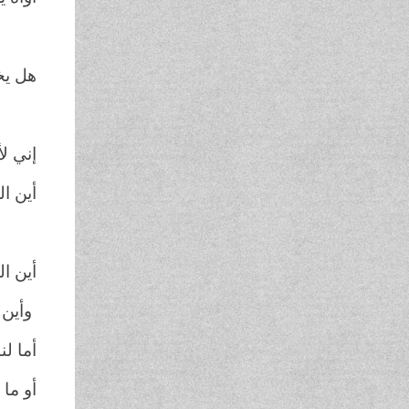
المج
هل يخ
من و
إني ل
أين ال
زادت
أين ا
وأين 
أما لن
أو ما ل