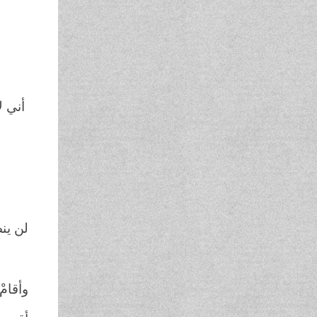
و
وا
دو
أني ل
بالذ
من
وأقا
لن ينص
إلاّ
وأقامْ