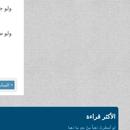
ولو جا
ولو
ولو طا
فنو
وقد
< الساب
الأكثر قراءة
لو أمطرتْ ذهباً منْ بعدِ ما ذهبا