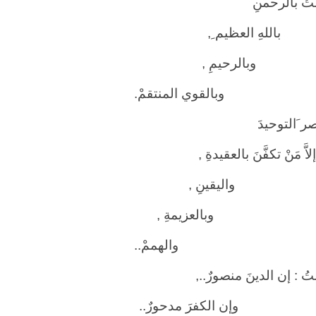
ُ بالرحمنِ
هِ العظيم ِ,
لرحيمِ ,
لقوي المنتقمْ.
ر َالتوحيدَ
مَنْ تكفَّنَ بالعقيدةِ ,
ليقينِ ,
العزيمةِ ,
لهممْ..
 : إن الدينَ منصورٌ..,
 الكفرَ مدحورٌ..