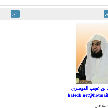
ق
شعر
 بن عجب الدوسري
hafedh.net@hotmai
توا سلاحي