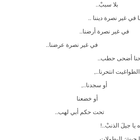
 سببْ..
ا في غير نصرة ديننا ..
ير نصرة أرضنا..
غير نصرة عرضنا..
نا أضحى حطب..
لطواغيت انتحرنا..,
 سجدنا..,
 خضعنا
 حكم أبي لهب..
ا جيلَ الذنبْ..!
ا جيشَ البطولاتِ