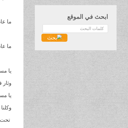
قد ت
ابحث في الموقع
ما عاد
البحث...
التك
ما عاد
التخ
يا مس
وثار 
يا مس
وكلنا .
تحت ا