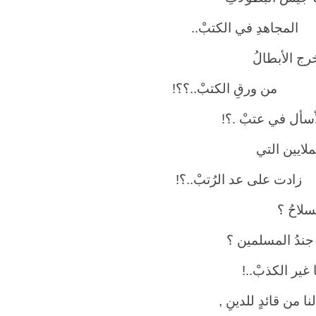
اهدِ في الكتبْ..
رج الأبطالُ
رقِ الكتبْ..؟؟!
أسأل في عتبْ .؟!
ملايين التي
 على عد الرُتبْ..؟!
لسلاحُ ؟
جندُ المسلمين ؟
ا غير الكذبْ..!
نا من قائدٍ للدينِ ,