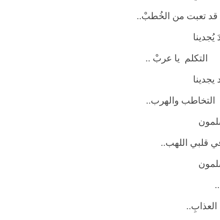
عبت من الخُطبْ..
َ يُجدينا
لم يا عربْ ..
 يجدينا
اطب والهرب..
لمون
في قلبي اللهب..
لمون
.
لعذابِ..