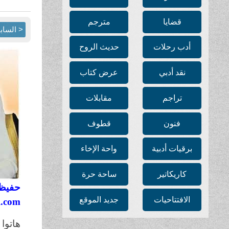
قضايا
مترجم
< الساب
أدب رحلات
حديث الروح
نقد أدبي
عرض كتاب
تراجم
مقابلات
فنون
قطوف
برقيات أدبية
واحة الإخاء
كاريكاتير
ساحة حرة
حفيظ
الافتتاحيات
جديد الموقع
l.com
ها