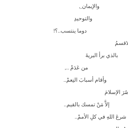
ا
لإ
يمان ِ,
لتوحيدِ
ما ينتسب..؟!
اقسمُ
ي برأ البريةَ
 عَدَمْ ..,
م أسبابَ النِعمْ..
ُرَ الإسلامَ
َ مَنْ تمسك بالقيم..
 شرعَ اللهِ في كلِ الأممْ..