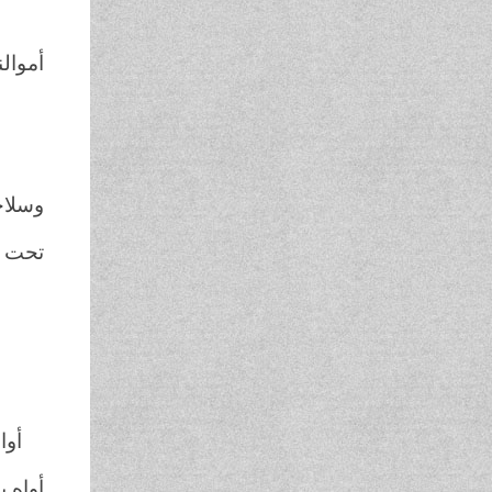
بلا
أموالن
في غ
في 
وسلاح
تحت ا
أو
أو
تحت
أواه ي
أواه ي