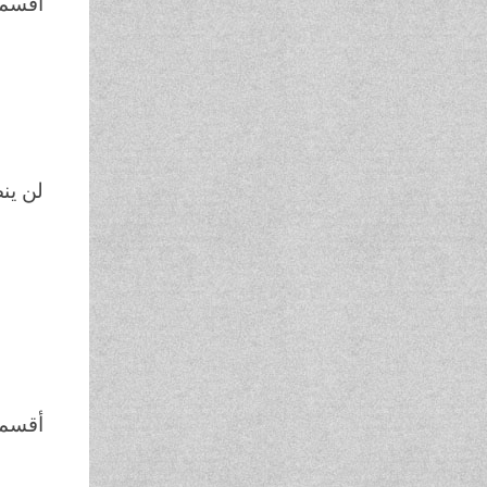
أقسمت
بالل
وبا
وبا
لن ينص
إلاَّ 
وا
وب
وا
أقسمتُ
وإن