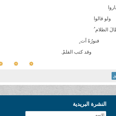
روا
 قالوا
لَ الظلام ُ
رُهُ آت ٍ
 كتب القلمْ.
ق
النشرة البريدية