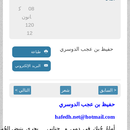
08
ك
انون
1
20
12
ن عجب الدوسري
طباعة
البريد الإلكتروني
شعر
التالي >
ن عجب الدوسري
hafedh.net@hotm
ُبكِ في دمي و
جناني
يجري بِنبضِ الحُبِ في
شِريانِي