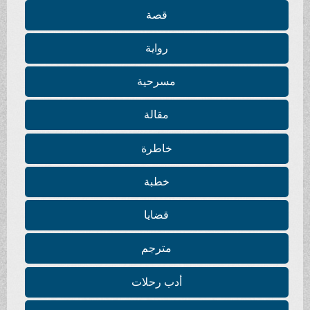
قصة
رواية
مسرحية
مقالة
خاطرة
خطبة
قضايا
مترجم
أدب رحلات