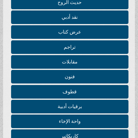
حديث الروح
نقد أدبي
عرض كتاب
تراجم
مقابلات
فنون
قطوف
برقيات أدبية
واحة الإخاء
كاريكاتير