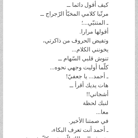
كيف أقول دائما ــ
مرتّبا كلامي المخبّأ الرّجراج ــ
ـ المتنبّي...؛
أقولها مرارا.
وتفيض الحروف من ذاكرتي،
يخونني الكلام...
تنوش قلبي السّهام ــ
كلّما أوليت وجهي نحوه...
ـ أحمد... يا جعفيّ!
هات يديك أقرأ ــ
أشجاني!!
لنبك لحظة
معا...
في صمتنا الأخير.
ـ أحمد أنت تعرف البكاء،