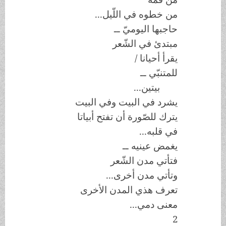
من خطوه في اللّيل...
حاجبها اليوميّ ــ
مبتدئ في الشّعر
يقرأ أحيانا /
للمتنبّي ــ
بيتين...
يشرد في البيت وفي البيت
يترك للصّورة أن تفتح أبياتا
في قلبه...
يغمض عينيه ــ
فتأتي مدن الشّعر
وتأتي مدن أخرى...
تعرف هذي المدن الأخرى
معنى دمي...
2