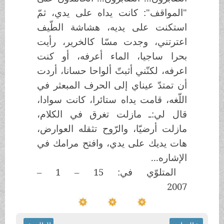
"المواقف": كانت يداه على يدي، ثمّ
استكنت على يديه، هشاشة الطّيف
اعترتني، وجدت مسّا كالخرير، رأيت
بحرا ساجيا، الماء أعرفه، أو كنت
اعرفه، لكنّني أثبتّ ألواحا حسانا، أردت
أن تمتدّ عيناي إلى الحرف المبعثر في
اللّغه، قامت يداه ستائرا، كانت سوادا،
قال لي:ـ مازلت تغرق في الكلام،
مازلت أرضيّا، والرّوح تثقله العوارض،
هات يديك على يدي، وافتح مرامك في
الإشاره...
المتلوّي في: 15 – 1 –
2007