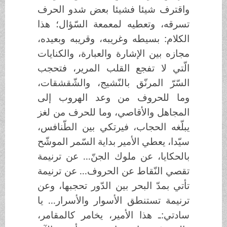
واقترف شيئا فشيئا بعض شدو الحرف
تسرقه، وتعطيه لمعمعة السّؤال؛ هذا
الكلام: بسيطه وغريبه، وقريبه وبعيده،
مجازه بين الإشارة والعبارة، والكنايات
الّتي لا تفجع القلب المرير، فتحجب
السّرّ المرنّق بالنّشيج، والشّقشقات،
وما للحروف من وعد الهروب إلى
المجاهل والأقاصي، وما للحرف من لغز
يبلّغه الحجاب، فيرتكي بين الطّنافس،
سيّدا، يعطي الأمير بداية السّمر الموشّح
بالحكايا، عن ملوك الجنّ... عن ترنيمة
تقصي النّقاط عن الحروف... عن ترنيمة
تأتي بمدّ البحر بين الدّور تحجبها، وعن
ترنيمة تستنطق الأسوار والأسرار... يا
سادتي:ـ هذا الأمير، يخامر كالمقامر،