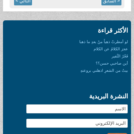
< السابق
التالي >
الأكثر قراءة
لو أمطرتْ ذهباً منْ بعدِ ما ذهبا
عجز الكلامُ عن الكلام
فَجْرُ النَّفير
أين صاحبي حسن؟؟
بيتٌ من الشعرِ اذهلني بروعتهِ
النشرة البريدية