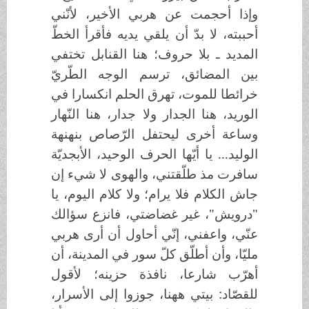
وإذا أحجمت عن هربي الأخير، لأنّني
أحببته، لا بدّ أن يلقي يديه فأقرأ الخطّ
المديد ـ بلا حروف؛ هنا القنابل تختفي
بين المضائق، ترسم الوجه الطّريّ
خرائطا للموت، تهرق الحلم انكسارا في
الوريد، هنا الجدار ولا جدار، هنا النّهار
وساعة أخرى ليحتفل الرّصاص بنهنهة
الوليد... يا أيّها الحرف الوحيد، الأبجديّة
سافرت مذ طلّقتني، والهوى لا شيء إن
جاش الكلام فلا يرام؛ ولا كلام اليوم، يا
"درويش"، غير غضاضتي، فانزع سؤالك
عنّي، واعفني، إنّي أحاول أن أرى هربي
مليّا، وأن أطلّق كلّ سور في المدينة، أن
أهرّب شارعا، نافذة حزينه؛ لأقول
للقصّاد: بيتي ههنا، جوزوا إلى الأسرار،