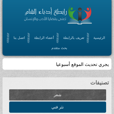
الرئيسية
تعريف بالرابطة
أعضاء الرابطة
اتصل بنا
بحث متقدم
تجمّعٌ أدبي ، ثقافي ، مفتوح ، يسعى إلى الإسهام في
بلورة رؤيا أدبية حضارية ، من خلال أدب سامٍ ملتزم
تصنيفات
شعر
نثر فني