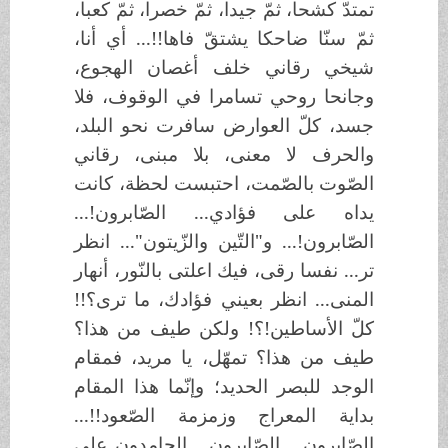
تمتدّ كشحا، ثمّ جيدا، ثمّ خصرا، ثمّ كعبا،
ثمّ سنّا ضاحكا يشتقّ فاها!!... أي أنا،
شيخي رقاني خلف أغصان الهجوع،
وجانحا روحي تسامرا في الوقوف، فلا
جسد، كلّ العوارض سافرت نحو البلد،
والحرف لا معنى، بلا مبنى، رقاني
الصّوت بالصّمت، احتبست لحظة، كانت
يداه على فؤادي... الصّابرون!...
الصّابرون!... و"التّين والزّيتون"... انظر
تر... نفسا رقى، فيك اعلتى بالنّور، أنهار
المنى... انظر بعيني فؤادك، ما ترى؟!!
كلّ الأساطين!؟! ولكن طيف من هذا؟
طيف من هذا؟ تمهّل، يا مريد، فمقام
الوجد للبصر الحديد؛ وإنّما هذا المقام
بداية المعراج وزمزمة الصّعود!!...
الصّابرون... الصّابرون... الحامدون على