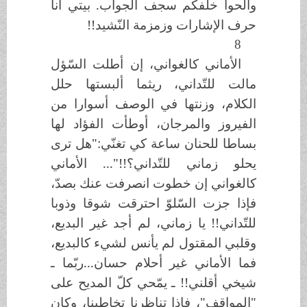
والحوا خلفكم سجف الجواب. بيتي أنا
حرف الإشارات وزمزمة النّشيد!!
8
الأماني كالغواني، إن أطلت السّؤل
مالت للتّداني، ريثما ألبستها حلل
الكلام، وزنتها في الوصف أسوارا من
الفيروز والمرجان، أوطأت الفؤاد لها
بساطا للحنان ساعة كي تغنّي:"هل ترى
يحلو زماني للتّداني؟!!"... الأماني
كالغواني إن خطوت انصرفت عنك بصدّ،
فإذا جزت السّلوّ احترقت شوقا وذوبا
للتّداني!! يا زماني، لم أجد غير البديع،
وقلبي المقتول لم يأنس لشيء كالبديع،
فما الأماني غير أحلام حسان...ربّما ـ
شيخي أقلني!! ـ يمّحي كلّ المديح على
"المواقف"، فإذا تناظرنا تخاطبنا، وكان