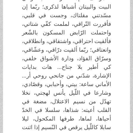
البيت والبيتان أشباها لذكرى؛ ربّما إن
مسّدتني مقلتاك، وجست في قلبي،
فأقررت التّراقي، لملمت كفّي شتاتي،
واحتملت الرّابض المسكون بالشّعر
فألقيت احتراقي، واشتقاقي، وانطلاقي،
وانعتاقي؛ ربّما ألقيت درّاقي، وعشّاقي،
وسرّاق الفؤاد، ودارة الأشواق خلفي،
كي أطير بلا جناح... هات بدايات
الإشارة، شدّني من جانحي روحي أر...
الأماني ساعة: بيتي، وأحبابي، وقصّادي،
وشارعا في اللّيل يأنس لهجتي، نخلا
تهدّل من نسيم الاعتلال، مضغة في
القلب أعيته: شذاها، سلسلا في الخدّ
أحياها، لماها، طرفها المكحول، ليلا
سابلا كاللّيل يرقص في النّسيم إذا اثنت