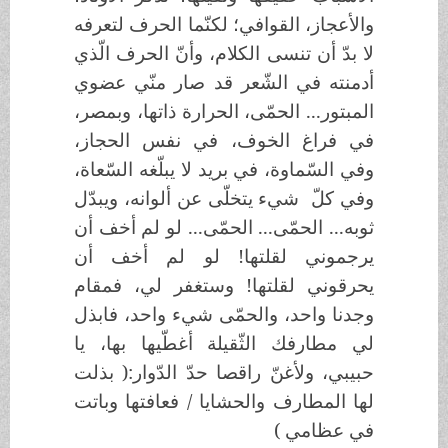
والأعجاز، القوافي؛ لكنّما الحرف لتعرفه
لا بدّ أن تنسى الكلام، وأنّ الحرف الّذي
أدمنته في الشّعر قد صار منّي عضوي
المبتور... الحمّى، الحرارة ذاتها، وبمصر،
في فراغ الخوف، في نفس الحجاز،
وفي السّماوة، في بريد لا يبلّغه السّعاة،
وفي كلّ شيء يتخلّى عن ألوانه، ويبدّل
ثوبه... الحمّى... الحمّى... لو لم أخف أن
يرجموني لقلتها! لو لم أخف أن
يحرقوني لقلتها! وستغفر لي، فمقام
وجدنا واحد، والحمّى شيء واحد، فابذل
لي مطارفك الثّقيلة أغطّيها بها، يا
حبيبي، ولأغنّ راقصا حدّ الدّوار:( بذلت
لها المطارف والحشايا / فعافتها وباتت
في عظامي )