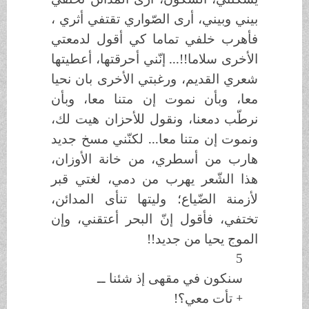
بيني وبيني، أرى الصّواري تقتفي أثري ،
فأهرب خلفي تماما كي أقول لدمعتي
الأخرى سلاما!!... إنّني أحرقتها، أعطيتها
شعري القديم، ورغبتي الأخرى بان نحيا
معا، وبأن نموت إن متنا معا، وبأن
نرطّب دمعنا، ونقول للأحزان هيت لك،
ونموت إن متنا معا... لكنّني مسخ جديد
هارب من أسطري، من خانة الأوزان،
هذا الشّعر يهرب من دمي، لغتي قبر
لأزمنة الضّياع؛ وليتها تنأى المدائن،
تختفي، فأقول إنّ البحر أعتقني، وإن
الموج يحيا من جديد!!
5
سنكون في مقهى إذ شئنا ــ
+ تأت معي؟!