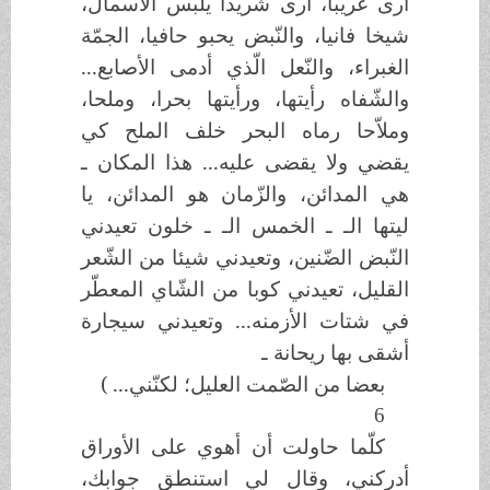
أرى غريبا، أرى شريدا يلبس الأسمال،
شيخا فانيا، والنّبض يحبو حافيا، الجمّة
الغبراء، والنّعل الّذي أدمى الأصابع...
والشّفاه رأيتها، ورأيتها بحرا، وملحا،
وملاّحا رماه البحر خلف الملح كي
يقضي ولا يقضى عليه... هذا المكان ـ
هي المدائن، والزّمان هو المدائن، يا
ليتها الـ ـ الخمس الـ ـ خلون تعيدني
النّبض الضّنين، وتعيدني شيئا من الشّعر
القليل، تعيدني كوبا من الشّاي المعطّر
في شتات الأزمنه... وتعيدني سيجارة
أشقى بها ريحانة ـ
بعضا من الصّمت العليل؛ لكنّني... )
6
كلّما حاولت أن أهوي على الأوراق
أدركني، وقال لي استنطق جوابك،