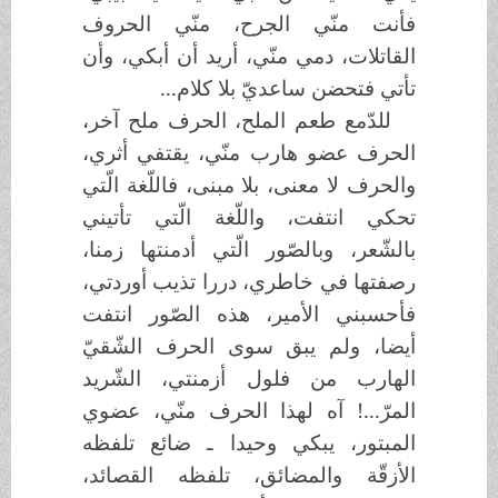
فأنت منّي الجرح، منّي الحروف
القاتلات، دمي منّي، أريد أن أبكي، وأن
تأتي فتحضن ساعديّ بلا كلام...
للدّمع طعم الملح، الحرف ملح آخر،
الحرف عضو هارب منّي، يقتفي أثري،
والحرف لا معنى، بلا مبنى، فاللّغة الّتي
تحكي انتفت، واللّغة الّتي تأتيني
بالشّعر، وبالصّور الّتي أدمنتها زمنا،
رصفتها في خاطري، دررا تذيب أوردتي،
فأحسبني الأمير، هذه الصّور انتفت
أيضا، ولم يبق سوى الحرف الشّقيّ
الهارب من فلول أزمنتي، الشّريد
المرّ...! آه لهذا الحرف منّي، عضوي
المبتور، يبكي وحيدا ـ ضائع تلفظه
الأزقّة والمضائق، تلفظه القصائد،