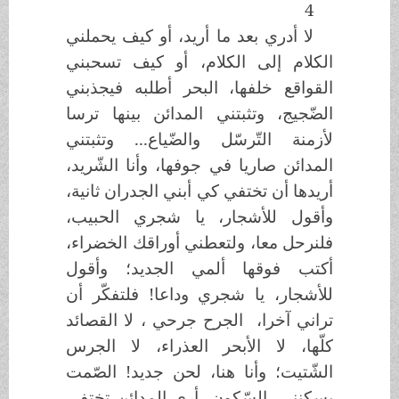
4
لا أدري بعد ما أريد، أو كيف يحملني
الكلام إلى الكلام، أو كيف تسحبني
القواقع خلفها، البحر أطلبه فيجذبني
الضّجيج، وتثبتني المدائن بينها ترسا
لأزمنة التّرسّل والضّياع... وتثبتني
المدائن صاريا في جوفها، وأنا الشّريد،
أريدها أن تختفي كي أبني الجدران ثانية،
وأقول للأشجار، يا شجري الحبيب،
فلنرحل معا، ولتعطني أوراقك الخضراء،
أكتب فوقها ألمي الجديد؛ وأقول
للأشجار، يا شجري وداعا! فلتفكّر أن
تراني آخرا، الجرح جرحي ، لا القصائد
كلّها، لا الأبحر العذراء، لا الجرس
الشّتيت؛ وأنا هنا، لحن جديد! الصّمت
يسكنني، السّكون، أرى المدائن تختفي