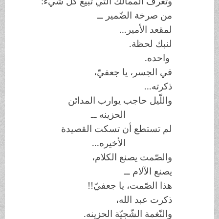
وتعرف الممالك الّتي تبيع كلّ شيء:
من صرخة الضّمير ــ
لمقعد الأمير...
لنبك لحظة.
واحده.
في الجسر، يا جعفيّ،
ذكرته...
واللّيل حاجب يوارب المدائن
الحزينه ــ
لم تستطع أن تسكت القصيدة
الأخيره...
والصّمت يصنع الكلام،
يصنع الآلام ــ
هذا الصّمت، يا جعفيّ!!
ذكرت عبد الله،
والنّغمة الشّجيّة الحزينه.