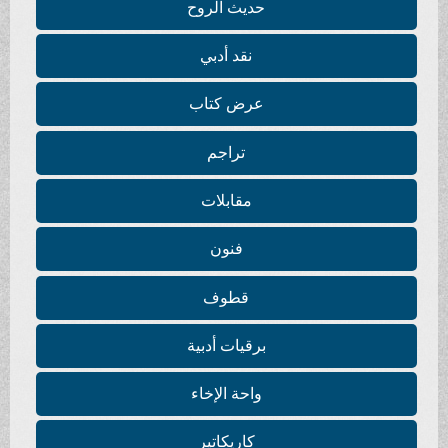
حديث الروح
نقد أدبي
عرض كتاب
تراجم
مقابلات
فنون
قطوف
برقيات أدبية
واحة الإخاء
كاريكاتير