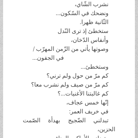
نشرب الشّاي،
ونضحك في السّكون...
الثّانية ظهرا.
ستخطئ إذ ترى النّدل
وأنفاس الدّخان،
وصوتها يأتي من الزّمن المهرّب /
في الجفون...
وستخطئ...
كم مرّ من حول ولم ترني؟
كم مرّ من صيف ولم نشرب معا؟
كم غالبتنا الأغنيات...؟
إنّها خمس عجاف،
في خريف العمر:
تبدلني الضّجيج بهدأة الصّمت
الحزين،
وتبدلني الأماكن بالمنافي،