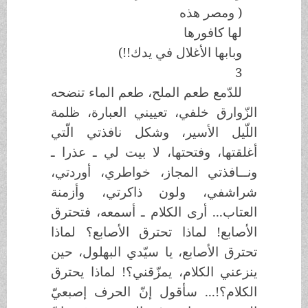
( ومصر هذه
لها كافورها
وبابها الأغلال في يدك!!)
3
للدّمع طعم الملح، طعم الماء تنضحه
الزّوارق خلفي، تعييني العبارة، ظلمة
اللّيل الأسير، وشكل نافذتي الّتي
أغلقتها، وفتحتها، لا بيت لي ـ عذرا ـ
ونــافذتي المجاز، خواطري، أوردتي،
شراشفي، ولون ذاكرتي، وأزمنة
العتاب... أرى الكلام ـ أسمعه، فتحترق
الأصابع! لماذا تحترق الأصابع؟ لماذا
تحترق الأصابع، يا سيّدي البهلول، حين
ينزعني الكلام، يمزّقني؟! لماذا يحترق
الكلام؟!... سأقول إنّ الحرف إصبعيّ