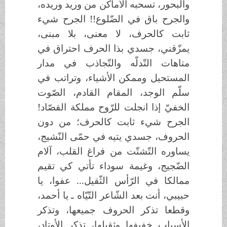
والبحور، تسحبه الأماكن من وريد وريده،
والجرح باق في الضّلوع!! الجرح شيء
ثابت كالحرف، لا معنى، بلا مبنى،
يمزّقني، جسدي بذا الحرف احتراق في
متاهات التّدلّه والتّجاذب في مدار
المستحيل وممكن الأشياء، وتراتب في
سلّم الوجد، المقام القادم، الصّوت
الخفيّ إذا انجلت للرّوح مملكة القصّاد!
الجرح شيء ثابت كالحرف؛ من دون
الحروف، جسدي يتيه في حمّى النّشيج،
يساوره التّشتّت من فراغ القلب، آلام
الضّجيج، وغيمة سوداء تأتي كي تقيم
ممالكا في الرّأس الثّقيل... عفوا، يا
حبيبي، أنت بعد الشّاعر التّيّاه ـ يا أحمد،
وقطعا تذكر الحروف جميعها، وتذكر
الأسباب خفيفها وثقيلها، تذكر الأوتاد،