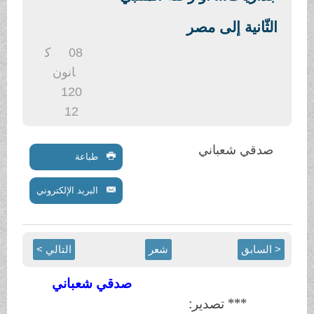
.
الثّانية إلى مصر
08
ك
انون
1
20
12
صدقي شعباني
طباعة
البريد الإلكتروني
< السابق
شعر
التالي >
صدقي شعباني
*** تصدير: