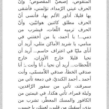
المنقوص، إصبعيّ المقصوص؛ وإنّ
الحرف عيني الرّمداء، تؤلمني، فأشقى
بها قليلا، أداور الألم بها، فأنسى أنّ
الحرف مطلق كائنين هوائيّين، وأنّ
الحرف ترميه اللّغات، فيشرب من
دمي...! يا أحمد، يا من أخفتني في
منامي، يا شريد الأماكن مثلي، أريد أن
أنأى مليّا في اعتراف حاسم... أريد أن
نحيا قليلا خارج الأوزان، خارج
اللّحظات... أريد أن نحيا ـ أنا وأنت ـ: أنا
صدقي الخطأ، صدقي اللاّمسمّى، وأنت
أحمد ـ أحمد الكنديّ، في دمعة تأتي من
سمرقند، تأتي من سفور الرّافدين،
وليلة قمراء، تأتي هكذا، في غيمتين من
الكافور والمسك المعطّر، تشرب من
يدي، أسقيك من قلبي، لعينك، يا حبيبي،