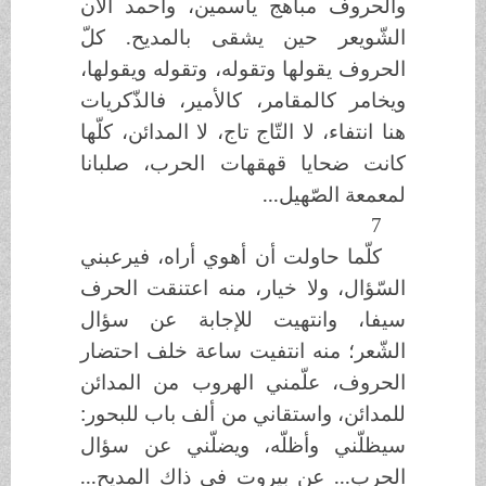
والحروف مباهج ياسمين، وأحمد الآن
الشّويعر حين يشقى بالمديح. كلّ
الحروف يقولها وتقوله، وتقوله ويقولها،
ويخامر كالمقامر، كالأمير، فالذّكريات
هنا انتفاء، لا التّاج تاج، لا المدائن، كلّها
كانت ضحايا قهقهات الحرب، صلبانا
لمعمعة الصّهيل...
7
كلّما حاولت أن أهوي أراه، فيرعبني
السّؤال، ولا خيار، منه اعتنقت الحرف
سيفا، وانتهيت للإجابة عن سؤال
الشّعر؛ منه انتفيت ساعة خلف احتضار
الحروف، علّمني الهروب من المدائن
للمدائن، واستقاني من ألف باب للبحور:
سيظلّني وأظلّه، ويضلّني عن سؤال
الحرب... عن بيروت في ذاك المديح...