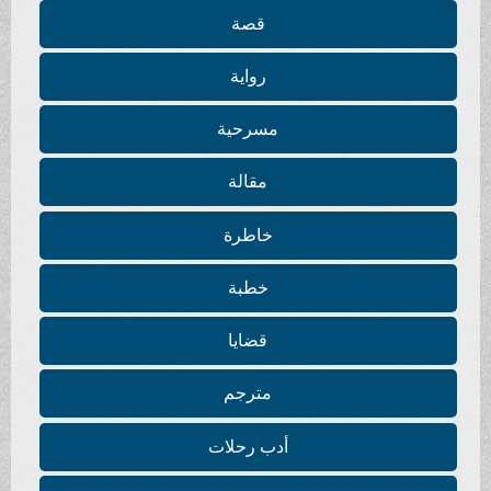
قصة
رواية
مسرحية
مقالة
خاطرة
خطبة
قضايا
مترجم
أدب رحلات