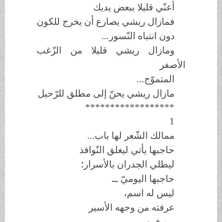
أعنّي قليلا ببعض يديك
فمازال ريشي يصارع أن يخرج للكون
دون انتباه النّسور...
ومازال ريشي قليلا من الزّغب
الأصفر
المتموّج...
مازال ريشي يحنّ إلى مطلق للرّحيل
******************
1
ممالك الشّعر لها باب...
حاجبها يأتي ليغلق النّوافذ
ليطلي الجدران بالأسرار؛
حاجبها اليوميّ ــ
ليس له اسم،
عرفته من وجهه الأسير
من فمه