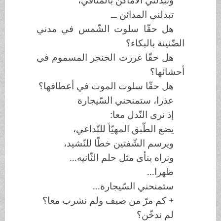
تبدلني المدائن ــ
هل حقّا سلوت الشّمس في مدني
الضّنينة بالبكاء؟
هل حقّا غرزت الخنجر المسموم في
أحشائها؟
هل حقّا سلوت الموت في أعطافها؟
عذرا، ستمنحني السّيجارة
إذ نرى النّدل معا:
يضع الطّبق المهيّأ للتّداعي،
ويرسم الشّفتين خطّا للنّشيد،
ونراه ينأى مثل حلم الثّانيه...
ظهرا...
ستمنحني السّيجارة...
+ كم مرّ من صيف ولم نشرب معا؟
لم ندخّن؟