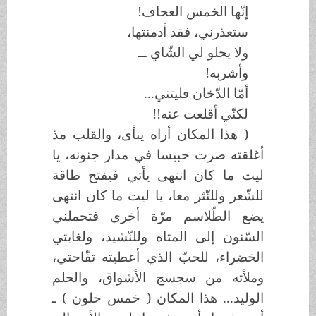
إنّها الخمس العجاف!
ستعذرني، فقد أدمنتها،
ولا يحلو لي الشّاي ــ
وأشربه!
أمّا الدّخان فليتني...
لكنّي أقلعت عنه!!
( هذا المكان أراه ينأى، والقلب مذ
أغلقته صرت حبيسا في مدار جنونه، يا
ليت ما كان انتهى يأتي فيفتح طاقة
للشّعر وللنّثر معا، يا ليت ما كان انتهى
يضع الطّلاسم مرّة أخرى فتحملني
السّنون إلى المتاه وللنّشيد، ولغابتي
الخضراء، للحبّ الذي أعطيته تفّاحتي،
وملأته من سجسج الأشواق، والحلم
الوليد... هذا المكان ( خمس خلون ) ـ