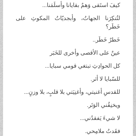
كيفَ استَقى وَهمٌ بقايانا وأسلَمَنا...
لتُنكِرَنا الجهاتُ، وأبجديّاتُ المكوثِ على
خَطَر؟
خَطرٌ خَطَر..
عينٌ على الأقصى وأخرى للخَبَر
كل الحوادِثِ تبتغي قومي سبايا...
للسّبايا لا أثر.
للقدسِ أغنيتي، وأغنِيَتي بلا قلبٍ، بلا وزنٍ...
ويخنِقُني الوَتَر.
لا شيءَ يَفقدُني...
فقَدتُ ملامِحي.