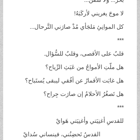
لا موجَ يغريني لأركَبَهُ!
كل الموانِئِ مَلجَأي مُذْ صارَني التَّرحال...
***
قلبٌ على الأقصى، وقلبٌ للسُّؤال.
هل ملّتِ الأمواجُ من عَبَثِ الرِّياح؟
هل غابَت الأقمارُ عن أفُقي ليبقى يُستَباح؟
هل تَصغُرُ الأحلامُ إن صارَت جِراح؟
***
للقدسِ أغنِيَتي وأغنِيَتي هَوايْ
القدسُ تَحضِنُني، فينساني سُدايْ