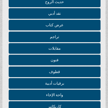
حديث الروح
نقد أدبي
عرض كتاب
تراجم
مقابلات
فنون
قطوف
برقيات أدبية
واحة الإخاء
كاريكاتير