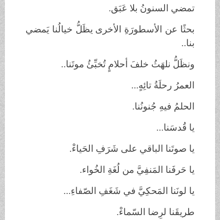
تمضي السنونُ بلا عَبَق.
بحثًا عن الأسطورَةِ الأخرى يظَلُّ خيالُنا يَمضي
بنا..
ونظَلُّ نلهَثُ خلفَ أحلامٍ تُخبِّئُ موتَنا..
العمرُ رحلَةُ تائِهٍ...
الحلمُ فيهِ جُنونُنا.
يا قُدسَنا...
يا صوتَنا الباقي على شَرَفِ الحَياءْ.
يا حَرفَنا المَنفِيَّ من لُغَةِ الخُواء.
يا لونَنا المَحكِيَّ في شَغَفِ الصّفاءِ...
طريقَنا لرِضا السّماءْ.