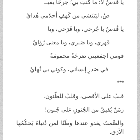
يا قُدسُ لا؛ ما كُنتِ بي؛ جرحًا يفيــ
ضُ، ليَنتَشي من كَهفِ أحلامي هُدايْ
يا قُدسُ يا جُرحي، ويا فَرَحي، ويا
قَهري، ويا صَبري، ويا معنى رُؤايْ
قومي اجمَعيني صَرخَةً محمومَةً
في صَدرِ إنساني، وكوني بي نُهايْ
***
قلبٌ على الأقصى، وقلبٌ للظّنون.
زمَنٌ يُفيقُ من الجُنونِ على جُنون!
والصَّمتُ يغدو عندها وطَنًا لمن دُنياهُ يَحكُمُها
الأرَق.