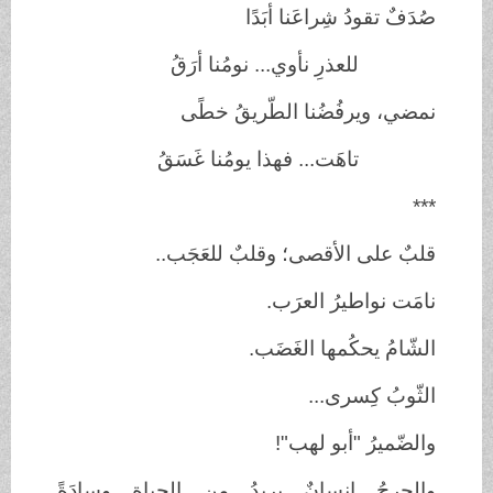
صُدَفٌ تقودُ شِراعَنا أبَدًا
للعذرِ نأوي... نومُنا أرَقُ
نمضي، ويرفُضُنا الطّريقُ خطًى
تاهَت... فهذا يومُنا غَسَقُ
***
قلبٌ على الأقصى؛ وقلبٌ للعَجَب..
نامَت نواطيرُ العرَب.
الشّامُ يحكُمها الغَضَب.
الثّوبُ كِسرى...
والضّميرُ "أبو لهب"!
والجرحُ إنسانٌ يريدُ من الحياةِ وسادَةً