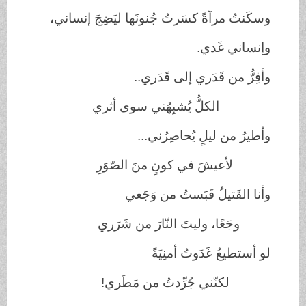
وسكَنتُ مرآةً كسَرتُ جُنونَها ليَضِجَ إنساني،
وإنساني غَدي.
وأفِرُّ من قَدَري إلى قَدَري..
الكلُّ يُشبِهُني سوى أثري
وأطيرُ من ليلٍ يُحاصِرُني...
لأعيشَ في كونٍ منَ الصّوَرِ
وأنا القَتيلُ قَبَستُ من وَجَعي
وجَعًا، وليتَ النّارَ من شَرَري
لو أستطيعُ غَدَوتُ أمنِيَةً
لكنّني جُرِّدتُ من مَطَري!