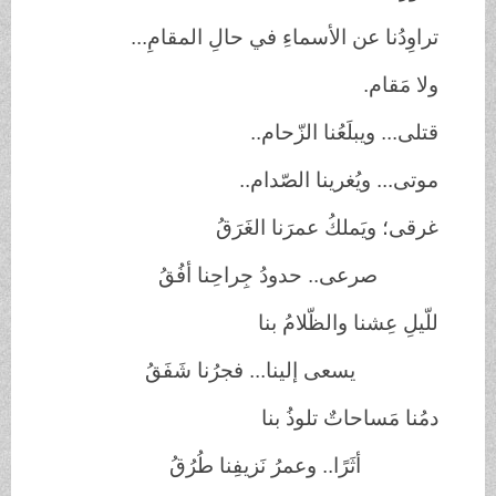
تراوِدُنا عن الأسماءِ في حالِ المقامِ...
ولا مَقام.
قتلى... ويبلَعُنا الزّحام..
موتى... ويُغرينا الصّدام..
غرقى؛ ويَملكُ عمرَنا الغَرَقُ
صرعى.. حدودُ جِراحِنا أفُقُ
للّيلِ عِشنا والظّلامُ بنا
يسعى إلينا... فجرُنا شَفَقُ
دمُنا مَساحاتٌ تلوذُ بنا
أثَرًا.. وعمرُ نَزيفِنا طُرُقُ