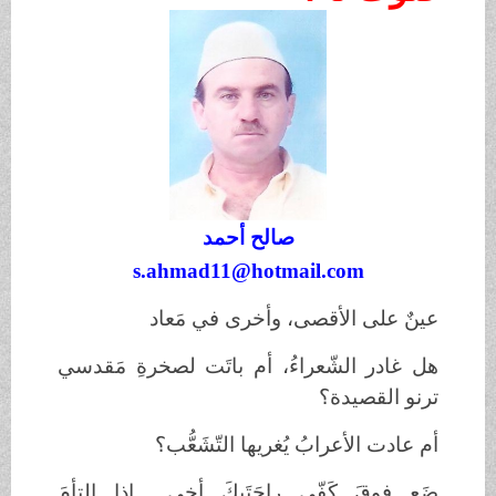
صالح أحمد
s.ahmad11@hotmail.com
عينٌ على الأقصى، وأخرى في مَعاد
هل غادر الشّعراءُ، أم باتَت لصخرةِ مَقدسي
ترنو القصيدة؟
أم عادت الأعرابُ يُغريها التّشَعُّب؟
ضَع فوقَ كَفّي راحَتَيكَ أخي... إذا التأمَ