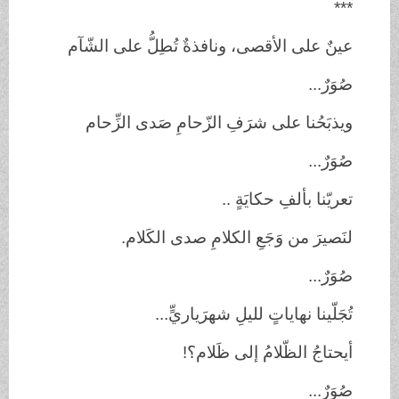
***
عينٌ على الأقصى، ونافذةٌ تُطِلُّ على الشّآم
صُوَرٌ...
ويذبَحُنا على شرَفِ الزّحامِ صَدى الزِّحام
صُوَرٌ...
تعريّنا بألفِ حكايَةٍ ..
لنَصيرَ من وَجَعِ الكلامِ صدى الكَلام.
صُوَرٌ...
تُجَلّينا نهاياتٍ لليلِ شهرَياريٍّ...
أيحتاجُ الظّلامُ إلى ظَلام؟!
صُوَرٌ...