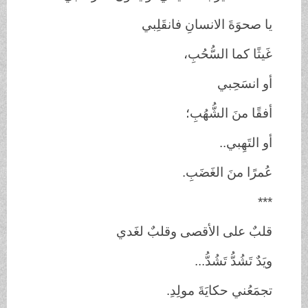
يا صحوَةَ الانسانِ فانقَلِبي
غَيثًا كما السُّحُبِ،
أو انسَحِبي
أفقًا منَ الشُّهُبِ؛
أو التَهِبي..
عُمرًا منَ الغَضَبِ.
***
قلبٌ على الأقصى وقلبٌ لغَدي
ويَدٌ تَشُدُّ تَشُدُّ...
تجمَعُني حكايَةَ مولِدِ.