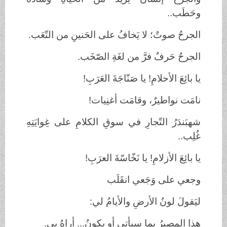
وحَطَب..
الجرحُ صوتٌ؛ لا يَخافُ على الحَنينِ من التّعَب.
الجرحُ حَرفٌ فرَّ من لغَةِ الصّخَب.
يا بائِعَ الأحلامِ! يا صَنّاجَةَ العَرَبِ!
نامَت نواطيرٌ، وقامَت أغنِيات!
شهبَندَرُ التّجارِ في سوقِ الكلامِ على غِوايَتِهِ
غُلِب..
يا بائِعَ الأزلامِ! يا نَخّاسّةَ العرَبِ!
وجعي على وَجَعي انقَلَب
ليَقولَ لونُ الأرضِ والأيامُ لي:
هذا المصيرُ بما سيأتي أو يكونُ... أراهُ بي.