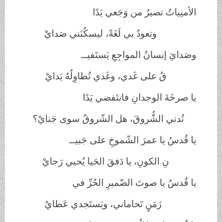
الأمنِياتُ تصيرُ من وَجَعي يَدًا
وتعودُ بي لَغَةً، ليسكُنَني صَدايْ
وصَدايَ إنسانُ المواجِعِ يَستَفيــ
قُ على غَدي، وغَدي تُطاوِلُهُ يَدايْ
يا صرخَةَ الوجدانِ فانتَفضي يَدًا
تُدني الشُّروقَ، هل الشّروقُ سوى جَنايْ؟
يا قُدسُ يا عمرَ الشّموخِ على جَبيــ
نِ الكونِ، يا دَفقَ الحَيا يُحيي رَجايْ
يا قُدسُ يا صوتَ الضّميرِ الحُرِّ في
زَمَنٍ تَحاماني، ويَستَجدي عَطايْ