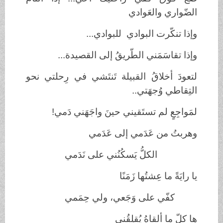
الضّواري والعَوادي
وإذا تنكّرت البوادي للبوادي...
وإذا تقاسَمَني الطّريقُ إلى القصيدة...
لتعودَ أخلاقُ القبيلة تَنتَشي في رِحلتي نحو
التِقاطي وُجهَتي..
لمَواجِعٍ لم تستَقيني حينَ واجَهَني دَمي!
وهربتُ من عَدَمي إلى عَدَمي
الكلُّ يَسكُنُني على نَدَمي
يا رايَةً ما عِشتُها زَمَنًا
كفّي على وَجَعي، ولي حِمَمي
ها كلّ ما ألقاهُ يُقلِقُني