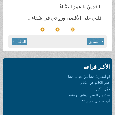
يا قدسُ يا عمرَ الضَّياءْ!
قلبي على الأقصى وروحي في شَقاء...
< السابق
التالي >
الأكثر قراءة
لو أمطرتْ ذهباً منْ بعدِ ما ذهبا
عجز الكلامُ عن الكلام
فَجْرُ النَّفير
بيتٌ من الشعرِ اذهلني بروعتهِ
أين صاحبي حسن؟؟