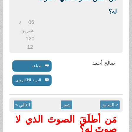
.
له؟
06
ت
شرين
1
20
12
صالح أحمد
طباعة
البريد الإلكتروني
< السابق
شعر
التالي >
مَن أطلَقَ الصوتَ الذي لا
صوتَ له؟