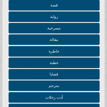
قصة
رواية
مسرحية
مقالة
خاطرة
خطبة
قضايا
مترجم
أدب رحلات