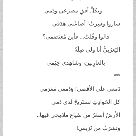
وبكلِّ أفقٍ مصرَعي ودَمي
ساروا وسِرتُ؛ أضاعَني هَدَفي
قالوا وقُلتُ... فأينَ مُعتَصَمي؟
اليَعرُبِيُّ أنا ولي صِلَةٌ
بالعارِبينَ، وشاهِدي خِيَمي
***
دَمعي على الأقصى؛ وَدَمعي مَغرَمي
كل الحَوادِثِ تستَريحُ لَدى دَمي
الأرضُ أصغَرُ من ضَياعِ ملامِحي فيها..
وتشرَبُ من نَزيفي!