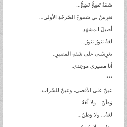
شَفَةٌ تَضِجُّ تَضِجُّ...
تغرِسُ بي شموخَ الصّرخَةِ الأولى...
أصيلَ المشهَدِ.
لغَةٌ تثورُ تثورُ...
تغرِسُني على شَفَةِ المصيرِ..
أنا مصيري موعِدي.
***
عينٌ على الأقصى، وعينٌ للسّراب.
وَطَنٌ... ولا لُغَةُ..
لغَةٌ... ولا وَطَنُ...
بحرٌ... ولا سُفنُ...