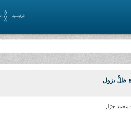
الرئيسية
ت
رة رؤيا أدبية حضارية ، من خلال أدب سامٍ ملتزم
ة ظلٌّ يزول
محمد جرّار