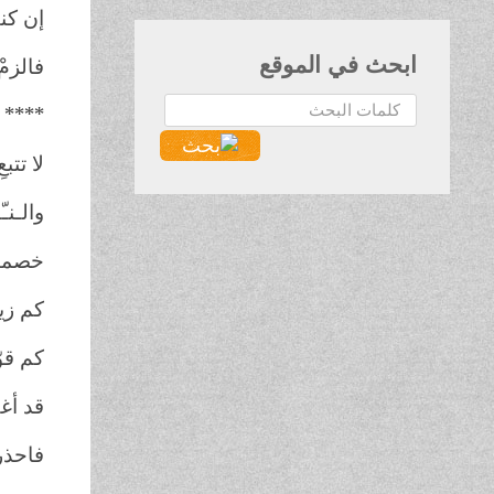
إن كنت
ابحث في الموقع
فالزمْ
البحث...
****
لا تتب
والـنـ
خصمانِ
كم زيـ
كم قو
قد أغـ
فاحذر 