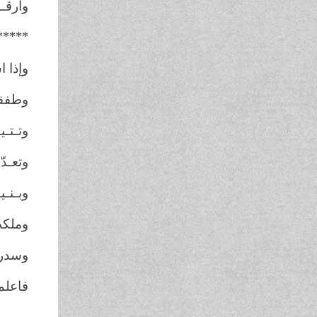
وارقـب
*****
وإذا ا
وطفقت
وتـتـيـ
وتعـدّ
وبـنـي
وملكت 
وسدرت
فاعلم 