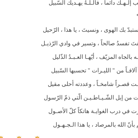
 إلـهـك دائماً ، فالـلـهُ يهـديك السّبيل
ستبدّ بك الهوى ، ونسيتَ ، يا هذا ، الرّحيل
َ تفسدُ صالحاً ، وتسير في وادي الرّذيـل
ه بالجاه المزيّف ، أيّهـا العـبـدُ الذّليل
 آلافـاً من " الليـرات " تحسبها السّبيل
ـت قصـراً شامخـاً ، وعددته أحلى مقيل
من إبل الشّـيـاطـيـن الّتي ذمّ الرّسول
 في درب الغوايـة هاتكاً كلّ الأصـول
بأنّ الله بالمرصاد ، يا هذا الـجـهـول