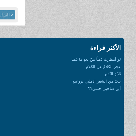
< الساب
الأكثر قراءة
لو أمطرتْ ذهباً منْ بعدِ ما ذهبا
عجز الكلامُ عن الكلام
فَجْرُ النَّفير
بيتٌ من الشعرِ اذهلني بروعتهِ
أين صاحبي حسن؟؟