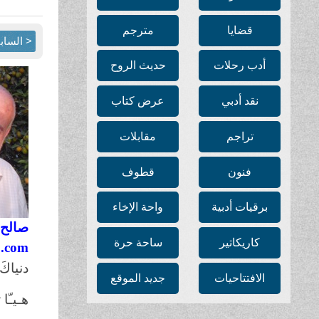
قضايا
مترجم
< الساب
أدب رحلات
حديث الروح
نقد أدبي
عرض كتاب
تراجم
مقابلات
فنون
قطوف
برقيات أدبية
واحة الإخاء
صالح 
كاريكاتير
ساحة حرة
o.com
دنياكَ
الافتتاحيات
جديد الموقع
هـيـّا 