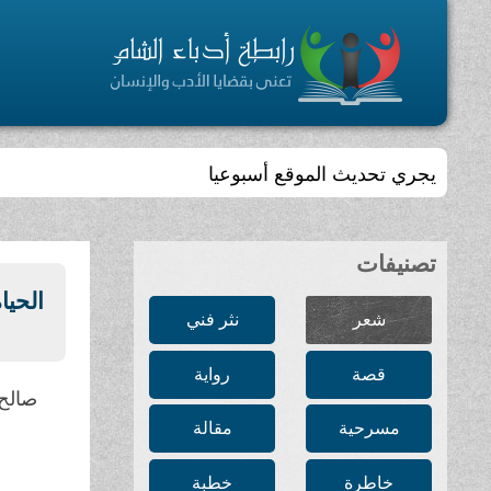
تجمّعٌ أدبي ، ثقافي ، مفتوح ، يسعى إلى الإسهام في بلو
تصنيفات
الحيا
شعر
نثر فني
قصة
رواية
صالح 
مسرحية
مقالة
خاطرة
خطبة