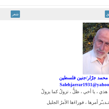
ق
شعر
محمد جرّ
ار/
جنين فلسطين
Salehjarrar1931@yaho
 هذي ، يا أخي ، ظلٌّ ، تزولُ كما يزولْ
تـدبـّر أمرها ، فوراءَها الأمرُ الجليل