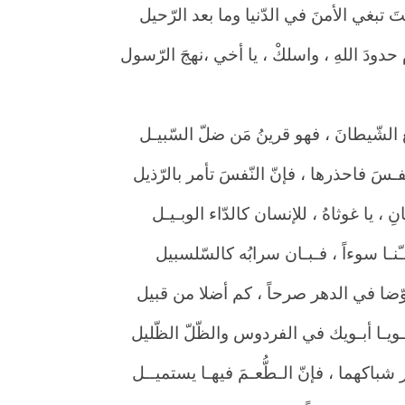
َ تبغي الأمنَ في الدّنيا وما بعد الرّحيل
 حدودَ اللهِ ، واسلكْ ، يا أخي ،نهجَ الرّسول
عِ الشّيطانَ ، فهو قرينُ مَن ضلّ السّبيـل
ّفـسَ فاحذرها ، فإنّ النّفسَ تأمر بالرّذيل
 ، يا غوثاهُ ، للإنسان كالدّاء الوبـيـل
ّنـا سوءاً ، فـبـان سرابُه كالسّلسبيل
ّضا في الدهر صرحاً ، كم أضلا من قبيل
ويـا أبـويك في الفردوس والظّلّ الظّليل
شباكهما ، فإنّ الـطُّعـمَ فيهـا يستميــل