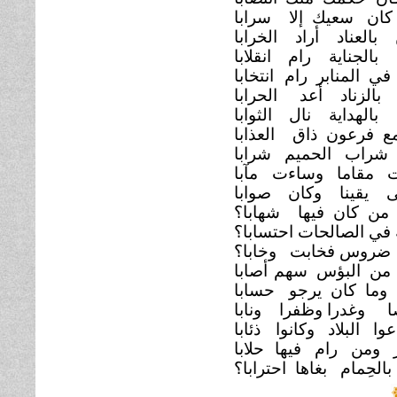
كان سعيك إلا
سرابا
بالعناد أراد الخرابا
بالجناية رام
انقلابا
ي المنابر رام
انتخابا
بالزناد أعد
الحرابا
بالهداية نال
الثوابا
ع فرعون ذاق
العذابا
شراب الحميم شرابا
 مقاما وساءت
مآبا
ى يقينا وكان
صوابا
ع من كان فيها
شهابا؟
ه في الصالحات احتسابا؟
ضروس فخابت
وخابا؟
 من البؤس سهم
أصابا
وما كان يرجو
حسابا
ا وغدرا وظفرا ونابا
عوا البلاد وكانوا
ذئابا
ر ومن رام فيها
حلابا
لحِمام بغاها احترابا؟