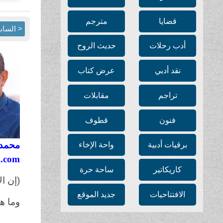
قضايا
مترجم
< الساب
أدب رحلات
حديث الروح
نقد أدبي
عرض كتاب
تراجم
مقابلات
فنون
قطوف
محمد 
برقيات أدبية
واحة الإخاء
.com
كاريكاتير
ساحة حرة
(إن ال
الافتتاحيات
جديد الموقع
وما هم