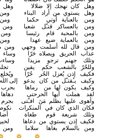
وهل كان نهجك إلا
ضلالا
وهل 
وهل يستوي من أراد
البناء
ومن 
ومن بالعناية أوتي
حكما
ومن 
ومن بالعساكر قتـّل
شعبا
ومن ف
ومن بالمحبة قام
رئيسا
ومن 
ومن بالعماية ضيع عهدا
ومن 
ومن قال لله أسلمت
وجهي
ومن م
عذاب الحريق ويصلاه حَرّا
وساء 
وتلك جهنم ترجو
مزيدا
وساءت
وللحُرّ بالشعب حكم
يقين
تجل
فكيف إذن يُعزل الحُر
حُرّا
ويُخل
وكيف يـُقتـّل من كان
يدعو
إلى الل
وكيف يكون لها من
رماها
بحرب 
لقد هملت أيها الحرحتى
دهاها
وأهوى عليها بظلم مَنَ
افـْتى
بجرم 
فكان الذي كان في
المنكرات
نكوص
وتلك شريعة قوم
طغاة
أضا
فكيف إذن يستوي من
دعاها
لخي
ومن بالسلام بغاها
سلاما
ومن با