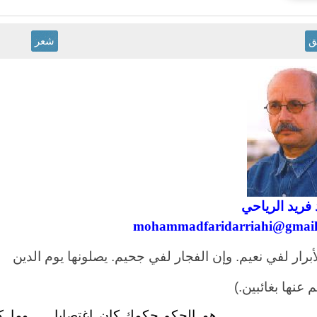
ق
شعر
فريد الرياحي
mohammadfaridarriahi@gmail
أبرار لفي نعيم. وإن الفجار لفي جحيم. يصلونها يوم الدين
 عنها بغائبين.)
هو الحكم حكمك كان
اغتصابا
وما 