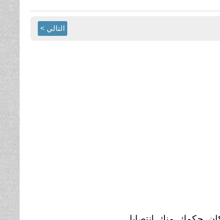
التالي >
كان حكمك منك
انتصابا