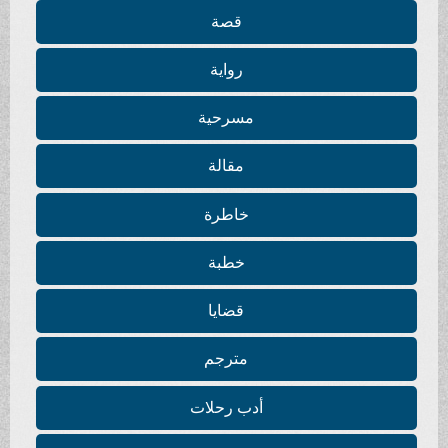
قصة
رواية
مسرحية
مقالة
خاطرة
خطبة
قضايا
مترجم
أدب رحلات