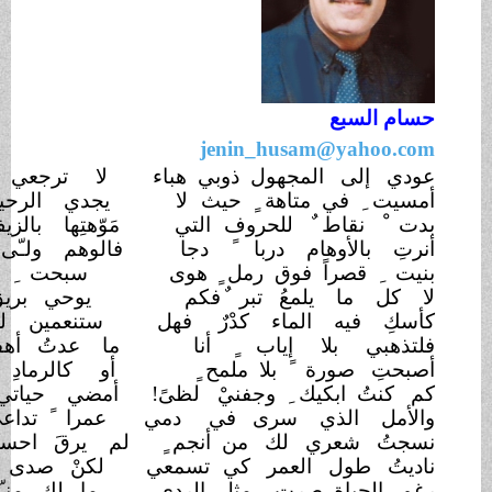
jenin_husam
مجهول ذوبي هباء
لا ترجعي فلتذهبي للخفاءْ
 متاهة ٍ حيث
لا
يجدي الرحيلُ أو يفيد البقاءْ
 ٌ للحروف
التي
مَوّهتِها بالزيف =زال
الغطاءْ
هام دربا ً دجا
فالوهم ولـّى ما تبقـّى
ضياءْ
ً فوق رمل
سبحت ِ في مدامع ٍ لا بماءْ
لمعُ تبر
يوحي بريق ٌ خادع ٌ
بالثراءْ
الماء كدْرٌ
فهل
ستنعمين لحظةًَ بالصفاءْ
؟
ا إياب ٍ أنا
ما عدتُ أهفو للمنى
والرجاءْ
 ً بلا ملمح
أو كالرمادِ قد ذراه
الهواءْ
يك ِ وجفنيْ
لظىً!
أمضي حياتي بالأسى
والعزاءْ
ذي سرى في
دمي
عمرا ً تداعى ثم أضحى
خواء
ي لك من أنجم
لم يرقَ احساسكِ ذاك
السناءْ
 العمر كي
تسمعي
لكنْ صدى الغرور فاق النداء ْ
 صرت ِ مثل
الردى
ما لكِ منـّي غزلا ً أو
رثاءْ