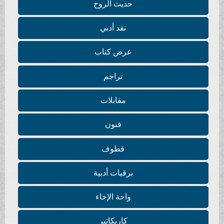
حديث الروح
نقد أدبي
عرض كتاب
تراجم
مقابلات
فنون
قطوف
برقيات أدبية
واحة الإخاء
كاريكاتير