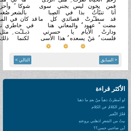
 ليس يجني
سوى
شوكا ً وأحزانا ً ويلقى
الشقاءْ
 بذا في الصِبا
بالشعر صُغت ُ ما جرى من عناء ْ
ْ قصائدي كل
ما
قد كان في المجهول رهن
السماءْ
ٌ والمعاني
هنا
في خاطري تدوي كصوت
البكاءْ
أيام يا
حسرتي
ذبـلـْت ِ مثل زهرة ٍ دون
ماءْ
يسعده ُ هذا
الأسى
لكنما ذلك حكم
القضاءْ
التالي >
ا ذهبا
عتهِ