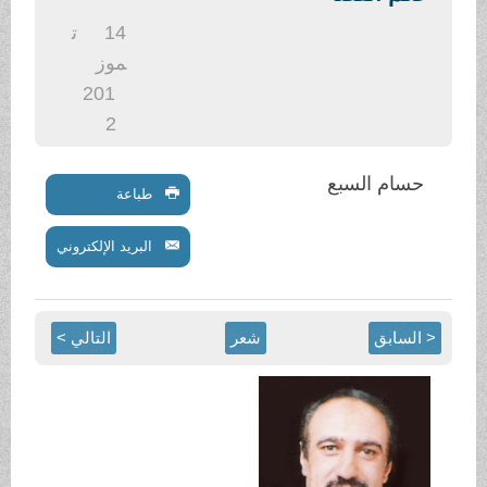
14
ت
موز
201
2
طباعة
البريد الإلكتروني
شعر
التالي >