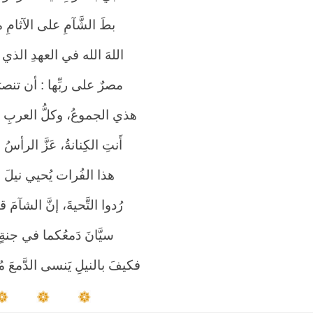
بطَ الشَّآمِ على الآثامِ من
اللهَ الله في العهدِ الذ
مصرٌ على ربِّها : أن تنصرَ ا
هذي الجموعُ، وكلُّ العربِ ق
أَنتِ الكِنانةُ، عَزَّ الرأسُ و
هذا الفُرات يُحيي نيلَ ا
رُدوا التَّحيةَ، إنَّ الشآمَ ق
سيَّانَ دَمعُكما في جنةٍ 
فكيفَ بالنيلِ يَنسى الدَّمعَ مُ