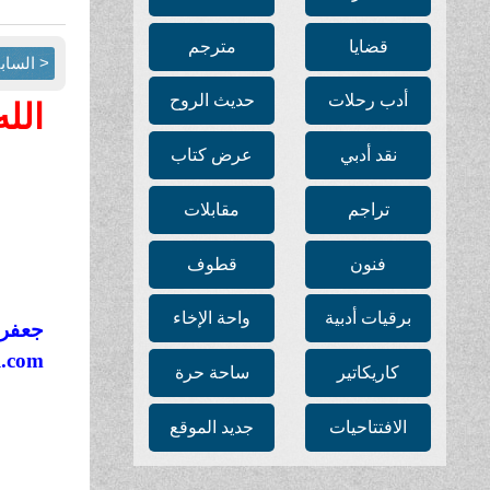
قضايا
مترجم
< الساب
أدب رحلات
حديث الروح
الل
نقد أدبي
عرض كتاب
تراجم
مقابلات
فنون
قطوف
برقيات أدبية
واحة الإخاء
جعفر 
l.com
كاريكاتير
ساحة حرة
الافتتاحيات
جديد الموقع