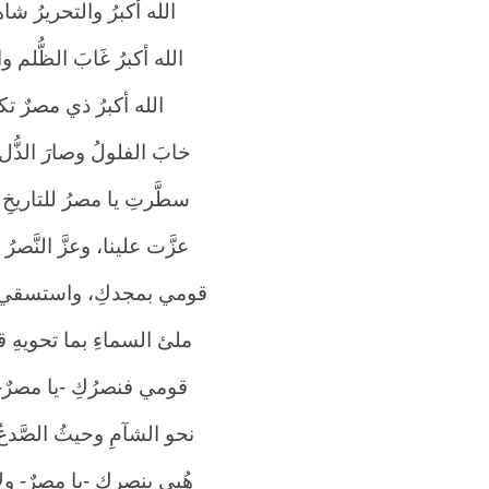
الله أكبرُ والتحريرُ شا
الله أكبرُ غَابَ الظُّلم وا
الله أكبرُ ذي مصرٌ تكبِ
خابَ الفلولُ وصارَ الذُّل م
سطَّرتِ يا مصرُ للتاريخِ
عزَّت علينا، وعزَّ النَّصرُ إذ
قومي بمجدكِ، واستسقي لن
ملئ السماءِ بما تحويهِ قد 
قومي فنصرُكِ -يا مصرٌ- نؤ
نحو الشآمِ وحيثُ الصَّدعُ مَ
هُبي بنصركِ -يا مصرٌ- ول