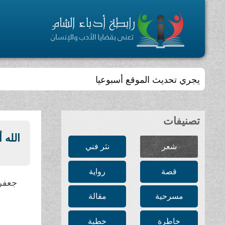
يجري تحديث الموقع أسبوعيا
تصنيفات
الله 
شعر
نثر فني
قصة
رواية
جعفر 
مسرحية
مقالة
خاطرة
خطبة