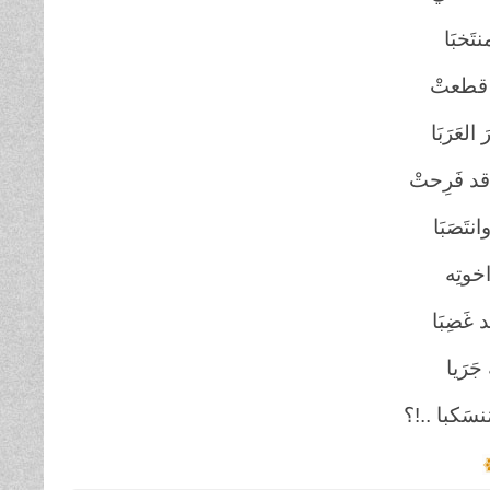
تَخبَا
ي قطعتْ
لعَرَبَا
د فَرِحتْ
انتَصَبَا
خوتِه
د غَضِبَا
جَرَيا
نسَكبا ..!؟