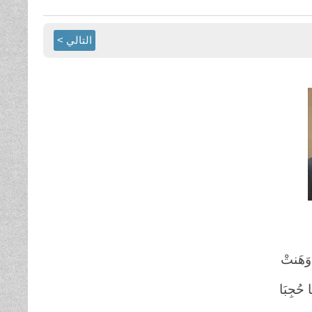
التالي >
َهَنتْ
حُجِبَا