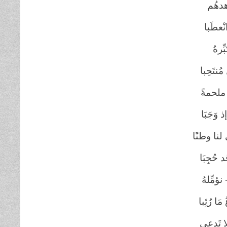
هدهُم
نْعطَبا
ّرهُ
ُنتَحِبا
 ملحمةً
 وَجَبَا
ا وطنًا
حُجِبَا
مِّلهُ
ا رُئِبا
ا تَدعي