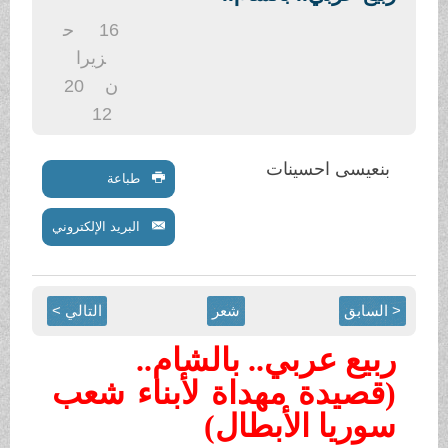
.
16
ح
زيرا
ن
20
12
بنعيسى احسينات
طباعة
البريد الإلكتروني
< السابق
شعر
التالي >
ربيع عربي.. بالشام..
(قصيدة مهداة لأبناء شعب
سوريا الأبطال)