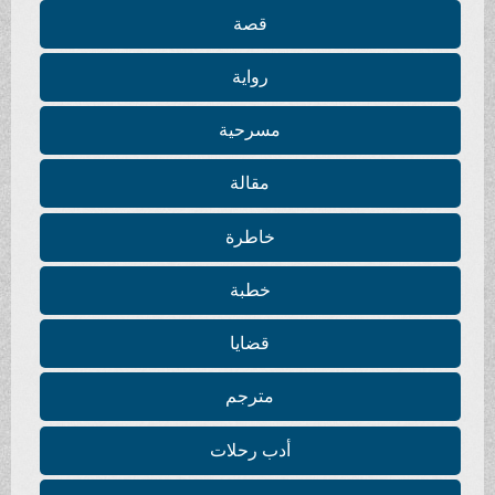
قصة
رواية
مسرحية
مقالة
خاطرة
خطبة
قضايا
مترجم
أدب رحلات