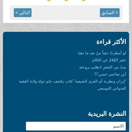
< السابق
التالي >
الأكثر قراءة
لو أمطرتْ ذهباً منْ بعدِ ما ذهبا
عجز الكلامُ عن الكلام
بيتٌ من الشعرِ اذهلني بروعتهِ
أين صاحبي حسن؟؟
“إيران ونظرية أم القرى الشيعية” كتاب يكشف حلم دولة ولاية الفقيه
العدواني التوسعي
النشرة البريدية