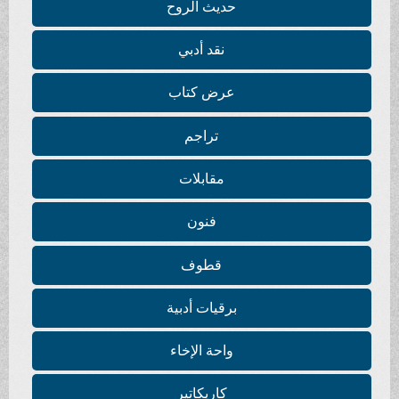
حديث الروح
نقد أدبي
عرض كتاب
تراجم
مقابلات
فنون
قطوف
برقيات أدبية
واحة الإخاء
كاريكاتير