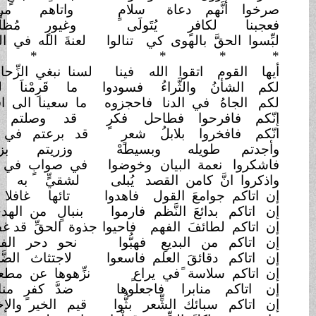
نَّهم دعاة
سلامٍ
واتاهم مرهِّبا
بحديدهْ
 لكافرٍ
يُتَولَى
وغيورٍ مُظلَّمٍ
لصمودهْ
الحقَّ بالهوى كي
تنالوا
لعنةَ الله في الورى ليهودهْ
*
*
* *
*
*
قوم اتقوا الله
فينا
لسنا نبغي الزِّحام فوق
صعيدهْ
نُ والثَّراءُ
فسودوا
ما قَرِمْناَ لمدحه
وثريدهْ
هُ في الدنا
فاحجزوه
ما سعينا الى اقتناص
سُعودهْ
فافرحوا فطاحل
فكرٍ
قد وصلتم قريبَه
ببعيدهْ
فخروا بلابلُ شعرٍ
قد برعتم في رمله
ومديدهْ
م طويله
وبسيطهْ
وزريتم بزيده
ولبيدهْ
 نعمة البيان
وخوضوا
في صوابٍ في غير ظلم
عبيدهْ
انَّ كامن القصد
يُبلى
لشقيٍّ به يُرى
وسعيدهْ
 جوامعَ القول
فاهدوا
تائها غافلا الى
توحيدهْ
 بدائعَ النَّظم
فارموا
بنبالٍ من الهدى في
ضديدهْ
 لطائفَ الفهم
فاحيوا
جذوة الحقِّ قد غفت في
خمودهْ
م من البديعِ
فهبُّوا
نحو دحر الفساد او
تحييدهْ
 دقائقَ العلم فاسعوا
لاجتثاث الضَّلال أو
تفنيدهْ
 سلاسة ًفي يراع
نزِّهوها عن مطعنٍ في
شهودهْ
م منابرا
فاجعلوها
ضدَّ كفرٍ منافقٍ او
عنيدهْ
 سبائك الشٍّعر
بثُّوا
قيم الخير والإخا في
عمودهْ