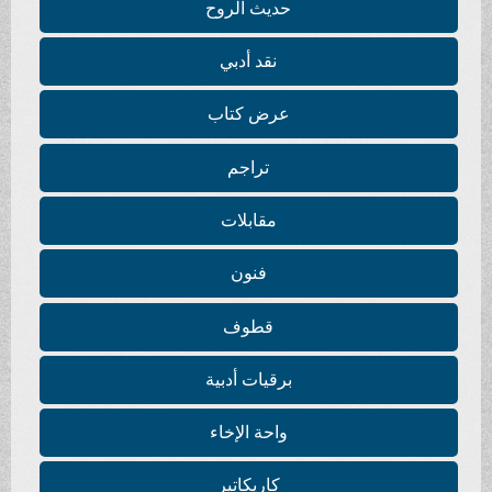
حديث الروح
نقد أدبي
عرض كتاب
تراجم
مقابلات
فنون
قطوف
برقيات أدبية
واحة الإخاء
كاريكاتير