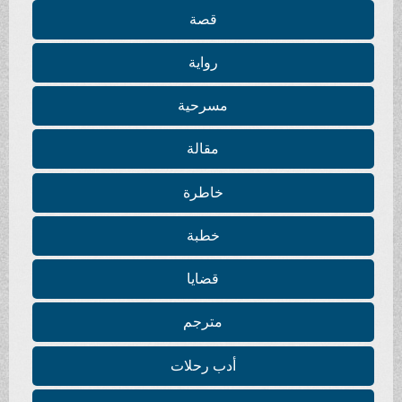
قصة
رواية
مسرحية
مقالة
خاطرة
خطبة
قضايا
مترجم
أدب رحلات