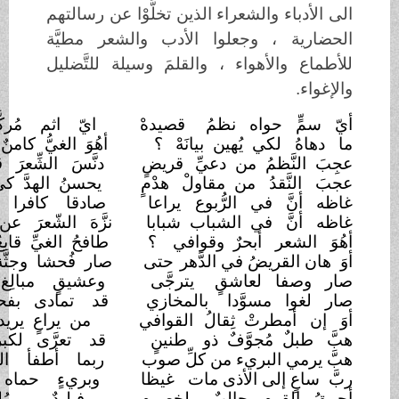
اء والشعراء الذين تخلَّوْا عن رسالتهم
ة ، وجعلوا الأدب والشعر مطيَّة
والأهواء ، والقلمَ وسيلة للتَّضليل
ّ حواه نظمُ
قصيدهْ
ايّ اثم مُركَّزٍ في نشيدهْ
لكي يُهين بيانَهْ
؟
أهُوَ الغيُّ كامنٌ في وريدهْ
؟
َّظمُ من دعيِّ
قريضٍ
دنَّسَ الشِّعرَ قاصدا
بصديدهْ
َّقدُ من مقاولْ
هدْمٍ
يحسنُ الهدَّ كي يُطيح
بصيْدهْ
ّ في الرُّبوع
يراعا
صادقا كافرا بطوق
قيودهْ
ّ في الشباب شبابا
نزَّهَ الشّعرَ عن فساد
مُريدِهْ
شعر أبحرٌ وقوافي
؟
طافحُ الغيِّ قابعٌ في سدودِه
لقريضُ في الدَّهر
حتى
صار فُحشا وجثَّة في جمودهْ
؟
فا لعاشقٍ
يترجَّى
وعشيقٍ مبالِغ في
صدودهْ
ا مسوَّدا
بالمخازي
قد تمادى بفحشه
وجحودهْ
مطرتْ ثِقالُ
القوافي
من يراعٍ يريد بعث وروده
ٌ مُجوَّفٌ ذو
طنينٍ
قد تعرَّى لكبره وكُنودهْ
؟
ي البريء من كلِّ صوب
ربما أطفأ الشهاب
بكيدهْ
ٍ إلى الأذى مات
غيظا
وبريءٍ حماه كيدُ حسودهْ
لقوم جالبٌ
لخصومٍ
فبليدٌ مُلوِّحٌ
ببليدهْ