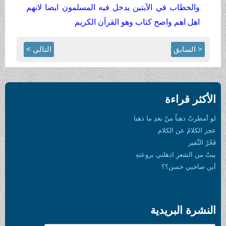
ي الآيتين يدخل فيه المسلمون ايضا لانهم
صح كتاب وهو القرآن الكريم
التالي >
بعدِ ما ذهبا
لام
لني بروعتهِ
؟
دية