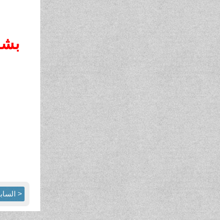
بشا
< الساب