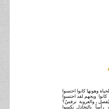
لحياة وهونها كانوا احتسوا
 كانوا ويحهم لقد احتسوا
ُفصل ، والعروبة
ترفسُ؟
 رأساً بالتخاذل نكسوا