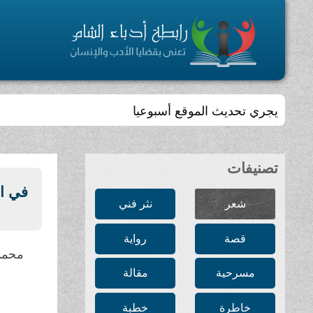
يجري تحديث الموقع أسبوعيا
تصنيفات
في ال
شعر
نثر فني
قصة
رواية
محمد 
مسرحية
مقالة
خاطرة
خطبة