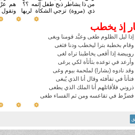
من ذا يشاطر ذبح طفل إثمه
؟؟
هم عرْب
ذي (مروة) تزجي الشكاة
لربها
وتقول :
ر إذ يخطب
إذا ليل الظلوم طغى وعبَّد قومنا وبغى
وقام بخطبة بترا ليخطب ودنا فثغى
رويبضة إذا أقعى يخاطبنا تراه لغى
وأرعد في توعده بثأثأة لكي يرغى
وقد نادوه (بشارا) لملحمة بيوم وغى
فتأتأ في تفأفئه وقال أنا الذي يُبغى
ذروني فلأقاتلهم أنا الملك الذي يطغى
فضرِّط في تقاعسه ومن ثم الفساء طغى
ق