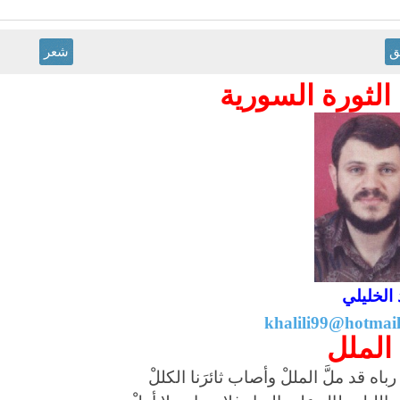
ق
شعر
الثورة السورية
الخليلي
khalili99@hotmai
 الملل
رباه قد ملَّ المللْ وأصاب ثائرَنا الكللْ