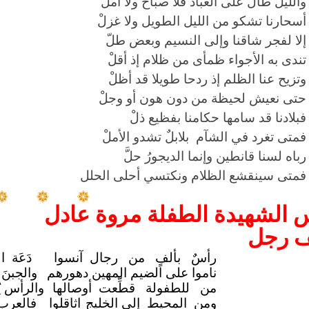
والليل طال على العباد فلا صباح ولا أملْ
أسحارنا تشكو من الليل الطويل ولا غزلْ
إلا لفجر شاقنا وإلى النسيم وبعض طلّ
تندى به الأجواء ظمأى من ظلام إذ أقلْ
وتزيح عنا الظلم إذ ردحا طويلا قد أظلْ
حتى نعيش لحيظة من دون هون أو وجلْ
فبلادنا قد سامها حكامنا بفظيع ذلْ
فمتى تغرد في الشآم بلابلٌ تشدو الأملْ
رباه لسنا قانطين وإنما الديجورُ حلَّ
فمتى سينقشع الظلام ونكتسي أحلى الحلل
 الشهيدة الطفلة مروة عادل
ف رجل
رأسٌ بألفٍ من رجال آنسوا
دَعَة ا
ناموا على الضيم المهين دهورهم
والجبنَ
من للطفولة قطِّعت أوصالها
والرأس ي
ومن المحيط إلى الخليج
اثاقلوا
فالعرب