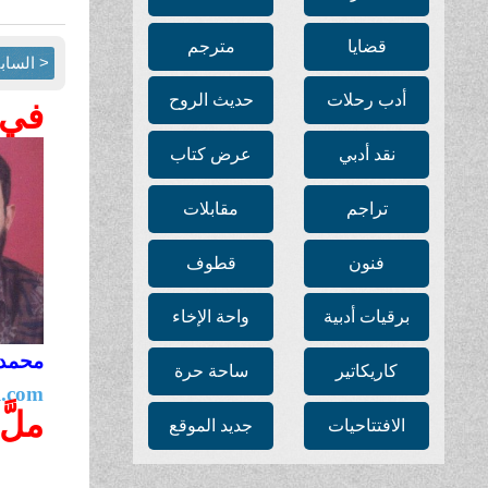
قضايا
مترجم
< الساب
أدب رحلات
حديث الروح
في 
نقد أدبي
عرض كتاب
تراجم
مقابلات
فنون
قطوف
برقيات أدبية
واحة الإخاء
محمد 
كاريكاتير
ساحة حرة
l.com
ملَّ
الافتتاحيات
جديد الموقع