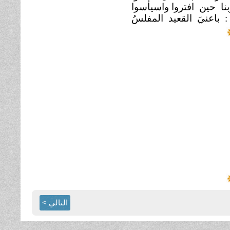
نا حين افتروا واسيأسوا
 باعنيَ القعيد المفلسُ
التالي >