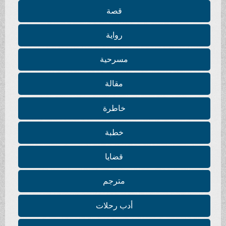
قصة
رواية
مسرحية
مقالة
خاطرة
خطبة
قضايا
مترجم
أدب رحلات