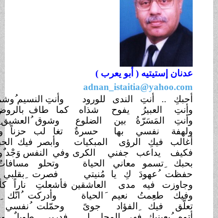
ستيتيه ( أبو يعرب )
adnan_istaitia@yah
.. أنتِ الندى
للورود
وأنتِ النسيم ُوشمس ُالشروق ْ
العبيرُ يفوح
شذاه
كما طاف بالروض نَسْمٌ رقيقْ
المَسَرّةُ بين
الضلوع
وشوق ُالعشيق ِلضم
 نفسي بها
حسرةٌ
تغا لب حزناً وجرحاً
عميق
فيكِ الرؤى
المبكيات
وأبصر فيك الحبيب
يداعب جفني
الكرى
وفي النفس وَجْد ٌوقلب
ِتسمو معاني
الحياة
وتحلو مسافاتُ أي
عهودَ كِ يا
مُنيتي
فصرت ِبقلبي َكُنْهَ
الرحيق
ت فيه مدى
العاشقين
فأشعلتِ ناراً كأعتى
حريق
طعِمتُ نعيم
وأدركت ُانّك ِأغلى
رفيق
 فيك ِالفؤاد
جوىً
وحمّلت ُنفسي بما لا
تطيق
عينيك ِفهي المجا
ل
فدربي طويلٌ وبحري
عميق