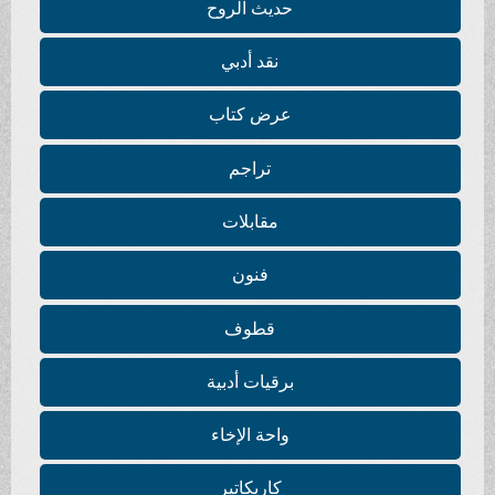
حديث الروح
نقد أدبي
عرض كتاب
تراجم
مقابلات
فنون
قطوف
برقيات أدبية
واحة الإخاء
كاريكاتير