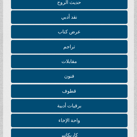
حديث الروح
نقد أدبي
عرض كتاب
تراجم
مقابلات
فنون
قطوف
برقيات أدبية
واحة الإخاء
كاريكاتير