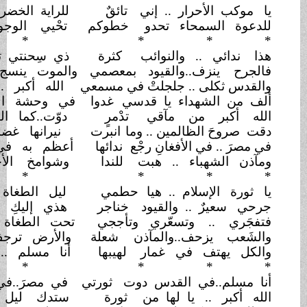
حرار .. إني
تائقٌ
للراية الخضرا .. تضيء
سمائي
محاء تحدو
خطوكم
تحْيي الوجود بنورها
الوضاءِ
*
* *
*
*
. والنوائب
كثرة
ذي سِحنتي تنْبي بها ..
ودمائي
..والقيود
بمعصمي
والموت ينسج لي خيوط
ردائي
 .. جلجلتْ في مسمعي
الله أكبر .. أين هم
أبنائي؟!
هداء يا قدسي
غدوا
في وحشة الأخدود في
البيداءِ
 من مآقي
تدْمرٍ
دوّت..كما البركان في
الأشلاءِ
ظالمين .. وما
انبرت
نيرانها غضبى .. بكل
سماءِ
 الأفغانِ رجْع
ندائها
أعظم به في موطن
الإسراءِ
باء .. هبت
للندا
وشوامخ الأحرار في
الفيحاءِ
*
* *
*
*
لام .. هيا
حطمي
ليل الطغاة .. بفجرك
الوضاءِ
.. والقيود
خناجر
هذي إليكِ .. وذمتي
ووفائي
 وتسعّري
وتأججي
تحت الطغاة .. وأوقدي
بدمائي
حف..والمآذن
شعلة
والأرض ترجف والفضاء
النائي
 في غمار
لهيبها
أنا مسلم .. فلتصدعي
بندائي
*
* *
*
*
في القدس دوت
ثورتي
في مصرَ..في بغدادَ..في
صنعاءِ
 يا لها من
ثورة
ستدك ليل الظلم
..والإغضاءِ