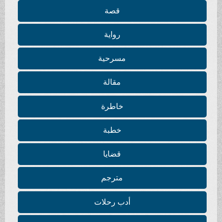
قصة
رواية
مسرحية
مقالة
خاطرة
خطبة
قضايا
مترجم
أدب رحلات