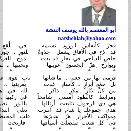
الله يوسف النتشة
natshehla
اس الورود
نسيمه
في بلْقعٍ لعواصف
هوجاءِ
الآفاق يشعل
جذوةً
للنورِ .. جوزا فوقَ ذي
الجوزاء
 في بحارٍ قد
بدت
موج العرمْرمِ .. ثائرَ
الأنواءِ
ّ الجسورَ
عويلها
ونحيبها .. لم يخْب في
الأنحاءِ
*
* *
*
*
جعبةٍ .. ما شابها
نابٍ هوى في محفل
الجبناءِ
ٍ .. كآسادٍ
غدت
بعرينها .. دوحا بذي
الأشلاءِ
 ..مِكرٍ ..
ذاكر
لله في هجع الورى
بخناء
لطود أمسى
شامخاً
في ركبها .. ضمت بلا
استعلاءِ
وف تتابعت
أرتالها
بالنور تطوي حلكة
الظلاءِ
 يا شآم قد
انبرت
تعلي النداء لقبة
الجوزاءِ
حرار هزّ
هديرُها
قلبَ المحيط .. وذروة
العلياءِ
صلصلت أسيافها
فارتجت الأكَمات
للأصداء
*
* *
*
*