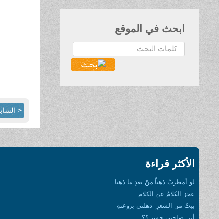
ابحث في الموقع
البحث...
< الساب
الأكثر قراءة
لو أمطرتْ ذهباً منْ بعدِ ما ذهبا
عجز الكلامُ عن الكلام
بيتٌ من الشعرِ اذهلني بروعتهِ
أين صاحبي حسن؟؟