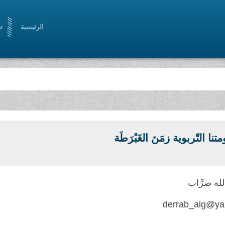
الرئيسية
ت
نا التّربوية زمَنَ الغَبْرَطَة
لله ضرَّاب
derrab_alg@ya