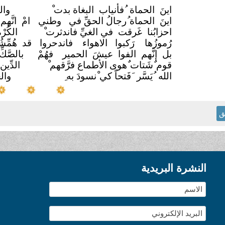
اينَ الحماة ُفأنياب البغاة بدت
وال
اينَ الحماة ُرجالُ الحقِّ في
وطني
امْ انَّ
احزابُنا غَرقت في الغيِّ فاندثرت
الكُر
رُموزُها رَكبوا الاهواء
فاندحروا
قد هُمِّش
بل إنَّهم الفوا عيشَ الحمير
فهُمْ
بالصَّك
قوم ٌشَتات ٌهوى الأطماع فرَّقهم
الدِّي
الله ُيَسَّر َفَتحاً كي ْنسودَ به
والخ
ق
النشرة البريدية