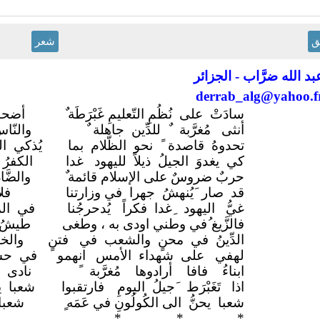
ق
شعر
بد الله ضرَّاب - الجزائر
derrab_alg@yahoo.f
سادَتْ على نُظُمِ التّعليمِ غَبْرَطَة
أضحتْ
أنثى مُغرَّبة ٌ للدِّين جاهلة
والنّ
تحدوهُ قاصدة ً نحو الظّلام بما
يُذكي ال
كي يغدوَ الجيلُ ذيلاً لليهود
غدا
الكفر
حربٌ ضروسٌ على الإسلام قائمة
والضَّ
قد صار َيُنهشُ جهرا في وزارتنا
فل
غيُّ اليهود ِغدا فكراً
يُدحرجُنا
في الم
فالزَّيغ ُفي وطني اودى به ، وطغى
طيشُ 
الدِّينُ في محنٍ والشعب في
فتنٍ
والخ
لهفي على شهداء الأمس
انهمو
في حسر
ابناءُ فافا أرادوها مُغرَّبة ً
نادى 
اذا تَغَبْرَط َجيلُ اليومِ
فارتقبوا
شعبا ي
شعبا يحنُّ الى الكُولُونِ في عَمَه
شعبا
*
* *