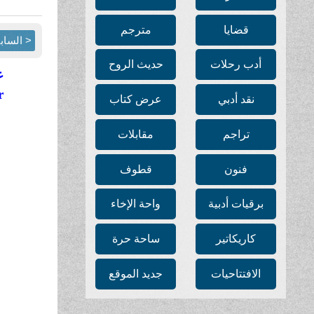
قضايا
مترجم
< الساب
أدب رحلات
حديث الروح
ع
r
نقد أدبي
عرض كتاب
تراجم
مقابلات
فنون
قطوف
برقيات أدبية
واحة الإخاء
كاريكاتير
ساحة حرة
الافتتاحيات
جديد الموقع