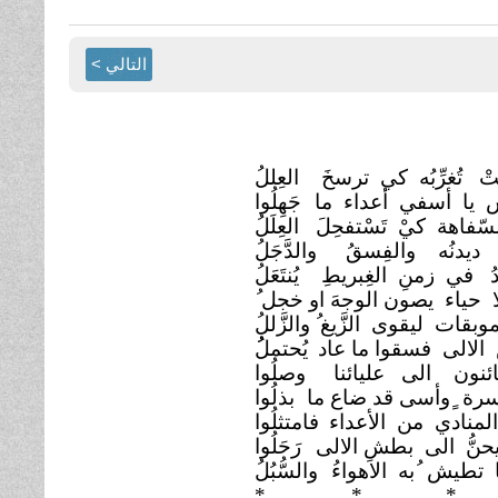
التالي >
 تُغرِّبُه كي ترسخَ
العِللُ
اس يا أسفي أعداء ما
جَهِلُوا
سّفاهة كيْ تَسْتفحِلَ
العِلَلُ
ُ ديدنُه والفِسقُ
والدَّجَلُ
ادُ في زمنِ الغِبريطِ
يُنتَعَلُ
ا حياء يصون الوجهَ او خجل ُ
وبقات ليقوى الزَّيغ
الالى فسقوا ما عاد
يُحتملُُ
ائنون الى عليائنا
وصلُوا
ة ٍوأسى قد ضاع ما
بذلُوا
المنادي من الأعداء
فامتثلُوا
حنُّ الى بطشِ الالى
رَحَلُوا
 تطيش ُبه الاهواءُ
والسُّبُلُ
*
* *