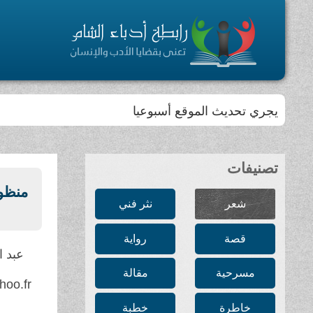
يجري تحديث الموقع أسبوعيا
تصنيفات
منظومت
شعر
نثر فني
قصة
رواية
عبد ا
مسرحية
مقالة
hoo.fr
خاطرة
خطبة