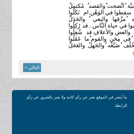
نيَّة ُاتَّضحت ْوالقصد
هم سقطوا في الوَهْن ِام
نَكَلُوا
ْه ُمزَّقها والبغي
ُوا في حياة النَّاس.. قد
رُكِلُوا
ِّ والعض والأعلافِ قد
شُغِلُوا
ن ُفي مِحَنٍ والقوم ُما
عَقَلُوا
ُلْف ُضَيَّعَه ُوالجَهلُ والعَجَلُ
التالي >
ما يُنشر في الموقع يعبر عن رأي كاتبه ولا يعبر بالضرور عن رأي
الرابطة