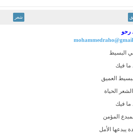
ق
شعر
رحو
mohammedraho@gmail
ي البسيط
ما فيك
لبسيط العميق
لشعر الحياة
ما فيك
لمبدع المؤمن
ة يبدعها الأمل