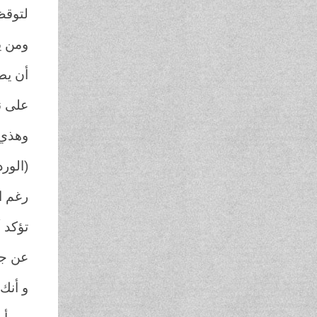
لتوقظ 
ومن ي
أن يط
على ن
وهذي
(الورد
رغم ال
تؤكد 
عن جم
و أنك