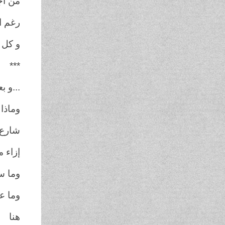
من أج
رغم ا
و كل 
***
...و بع
وماذا
شارع 
إزاء م
وما 
وما ع
هنا