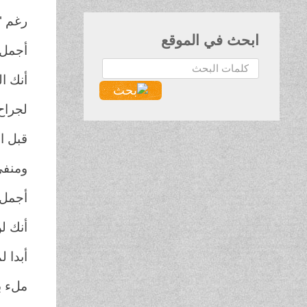
رغم "ا
ابحث في الموقع
أجمل 
البحث...
أنك ا
لجراح
قبل ا
ومنفى 
أجمل 
أنك لن
أبدا لم
ملء ب