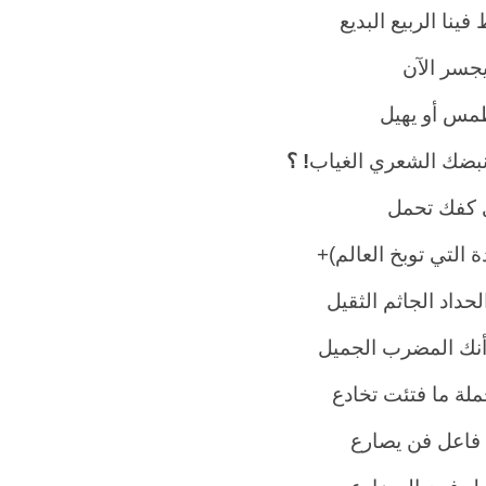
فينا الربيع البديع
جسر الآن
مس أو يهيل
بضك الشعري الغياب
!
؟
 كفك تحمل
ة التي توبخ العالم)+
حداد الجاثم الثقيل
أنك المضرب الجميل
لة ما فتئت تخادع
 فاعل فن يصارع