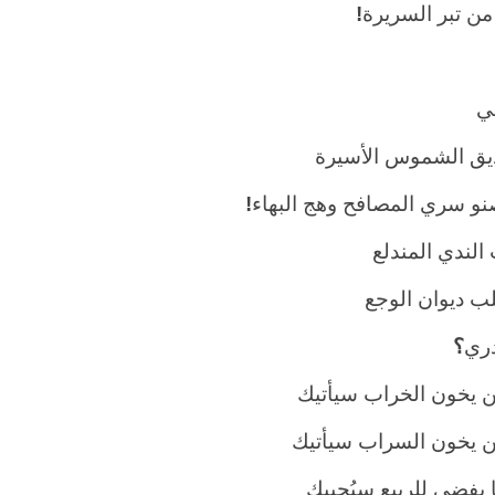
من تبر السريرة
!
ي
يق الشموس الأسيرة
صنو سري المصافح وهج البهاء
!
 الندي المندلع
ب ديوان الوجع
ري
؟
 يخون الخراب سيأتيك
 يخون السراب سيأتيك
 يفضي للربيع سيُحييك