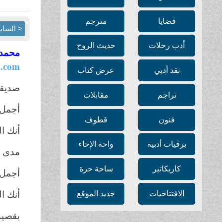
قضايا
مترجم
< الساب
أدب رحلات
حديث الروح
محمد 
.com
نقد أدبي
عرض كتاب
صديق
تراجم
مقابلات
أجمل 
فنون
قطوف
أنك ا
برقيات أدبية
واحة الإخاء
مدى ا
كاريكاتير
ساحة حرة
أجمل 
الافتتاحيات
جديد الموقع
أنك ا
بقصيد