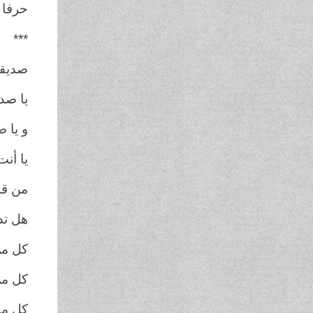
حرفا 
***
صديق
يا صد
و يا 
يا أنت
من قل
هل تد
كل من
كل من
كل ما