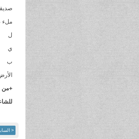
صديق
ملء 
ل
ي
ب
الأرض
+من ق
للشاعر 
< الساب