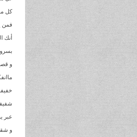
كل ما 
فمن ي
أنك ا
بسروة
و قصي
ماانف
خفيفة
شفيف
عبر ي
و شقو