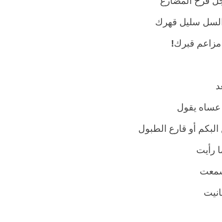
ل فرح المضارع
لسل سليل قهرك
مزاعم قبرك
!
د
 عساه يقول
البكم أو قارع الطبول
ا رأيت
سمعت
انيت